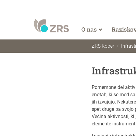
O nas
Razisko
ZRS Koper
Infras
Infrastru
Pomembne del aktivno
enotah, ki se med sab
jih izvajajo. Nekater
spet druge pa svojo 
Večina aktivnosti, k
elemente instrument
Izvajanje infrastruk