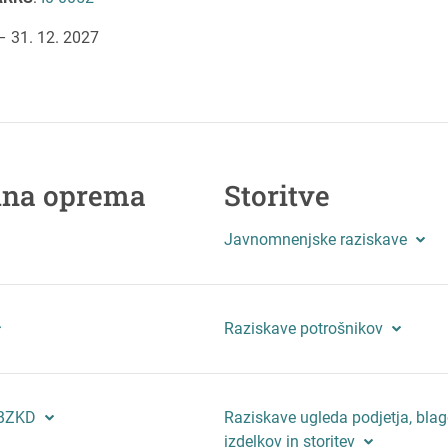
 – 31. 12. 2027
lna oprema
Storitve
Javnomnenjske raziskave
Raziskave potrošnikov
CBZKD
Raziskave ugleda podjetja, bla
izdelkov in storitev