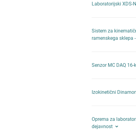
Laboratorijski XDS-
Sistem za kinematičn
ramenskega sklep
Senzor MC DAQ 16-
Izokinetični Dinamo
Oprema za laboratori
dejavnost