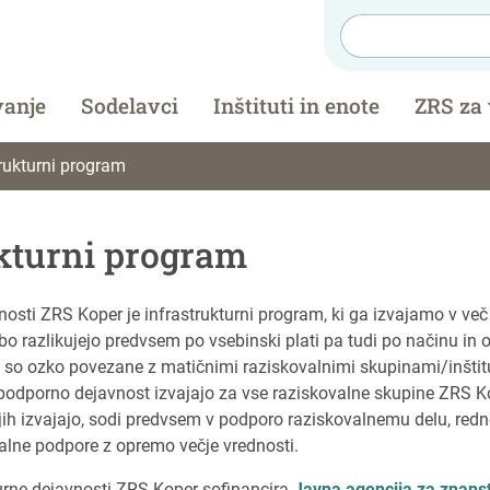
vanje
Sodelavci
Inštituti in enote
ZRS za
trukturni program
kturni program
sti ZRS Koper je infrastrukturni program, ki ga izvajamo v več
o razlikujejo predvsem po vsebinski plati pa tudi po načinu in o
e so ozko povezane z matičnimi raziskovalnimi skupinami/inštituti
podporno dejavnost izvajajo za vse raziskovalne skupine ZRS Kop
i jih izvajajo, sodi predvsem v podporo raziskovalnemu delu, red
alne podpore z opremo večje vrednosti.
turne dejavnosti ZRS Koper sofinancira
Javna agencija za znans