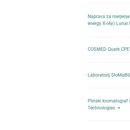
Naprava za merjenje
energy X-rAy) Lunar
COSMED Quark CP
Laboratorij SloMoB
Plinski kromatograf
Technologies