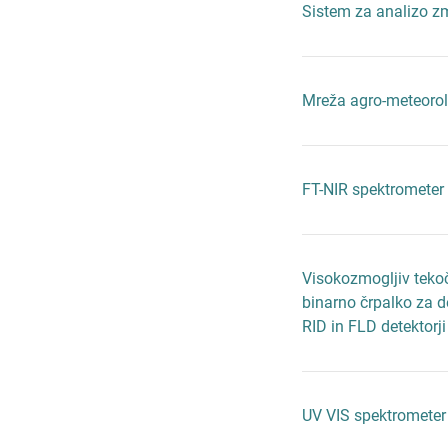
Sistem za analizo z
Mreža agro-meteorol
FT-NIR spektrometer
Visokozmogljiv teko
binarno črpalko za de
RID in FLD detektorji
UV VIS spektromete