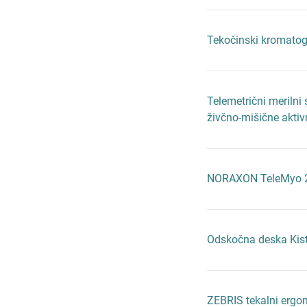
Tekočinski kromatog
Telemetrični merilni
živčno-mišične aktiv
NORAXON TeleMyo 
Odskočna deska Kist
ZEBRIS tekalni ergo