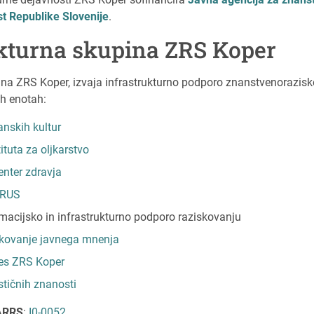
st Republike Slovenije
.
ukturna skupina ZRS Koper
ina ZRS Koper, izvaja infrastrukturno podporo znanstvenorazis
ih enotah:
anskih kultur
tituta za oljkarstvo
enter zdravja
ARUS
rmacijsko in infrastrukturno podporo raziskovanju
skovanje javnega mnenja
es ZRS Koper
tičnih znanosti
 ARRS
:
I0-0052