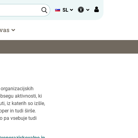
SL
 vas
 organizacijskih
bsegu aktivnosti, ki
, iz katerih so izšle,
er in tudi širše.
no pa vsebuje tudi
tvenoraziskovalno in