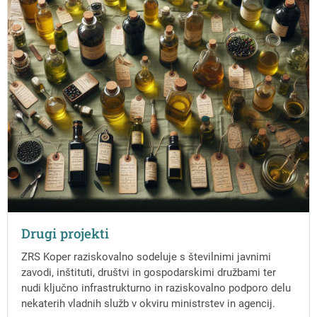
Drugi projekti
ZRS Koper raziskovalno sodeluje s številnimi javnimi
zavodi, inštituti, društvi in gospodarskimi družbami ter
nudi ključno infrastrukturno in raziskovalno podporo delu
nekaterih vladnih služb v okviru ministrstev in agencij.