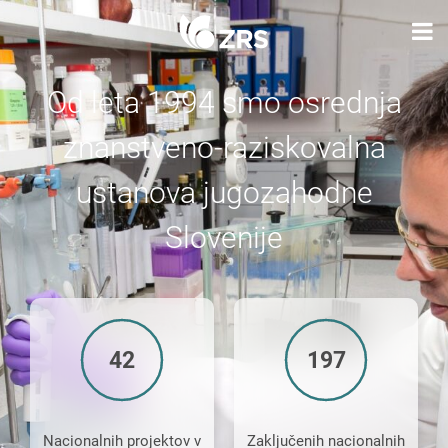
Od leta 1994 smo osrednja
znanstveno-raziskovalna
ustanova jugozahodne
Slovenije
42
197
Nacionalnih projektov v
Zaključenih nacionalnih