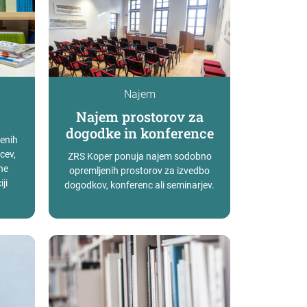
Najem
Najem prostorov za
dogodke in konference
venih
cev,
ZRS Koper ponuja najem sodobno
ne
opremljenih prostorov za izvedbo
ji
dogodkov, konferenc ali seminarjev.