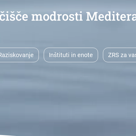
ičišče modrosti Mediter
Raziskovanje
Inštituti in enote
ZRS za va