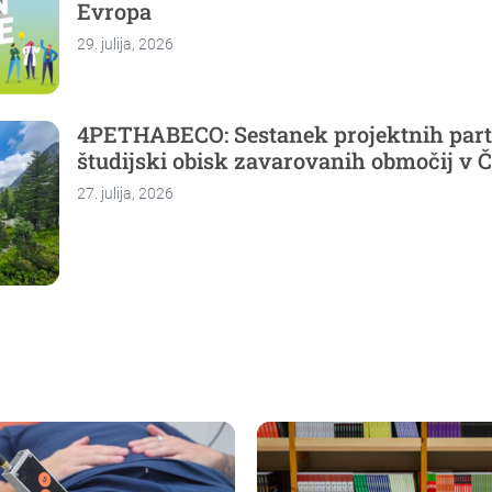
Evropa
29. julija, 2026
4PETHABECO: Sestanek projektnih part
študijski obisk zavarovanih območij v Č
27. julija, 2026