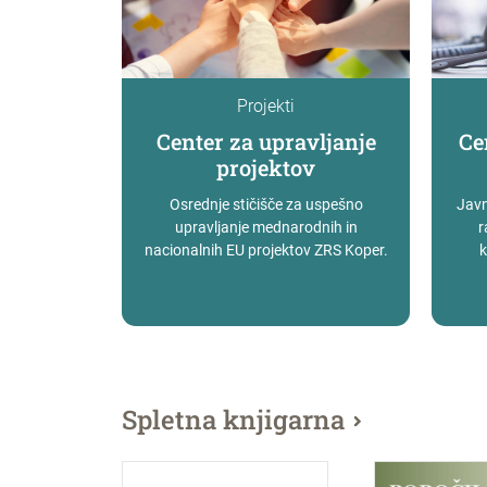
Projekti
Center za upravljanje
Ce
projektov
Osrednje stičišče za uspešno
Javn
upravljanje mednarodnih in
r
nacionalnih EU projektov ZRS Koper.
k
Spletna knjigarna