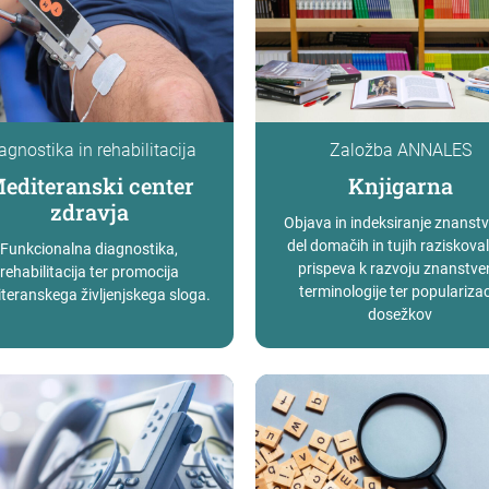
agnostika in rehabilitacija
Založba ANNALES
editeranski center
Knjigarna
zdravja
Objava in indeksiranje znanst
del domačih in tujih raziskoval
Funkcionalna diagnostika,
prispeva k razvoju znanstve
rehabilitacija ter promocija
terminologije ter popularizaci
teranskega življenjskega sloga.
dosežkov