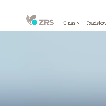
O nas
Razisko