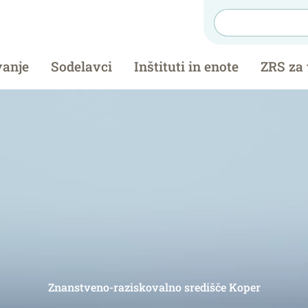
vanje
Sodelavci
Inštituti in enote
ZRS za
Znanstveno-raziskovalno središče Koper