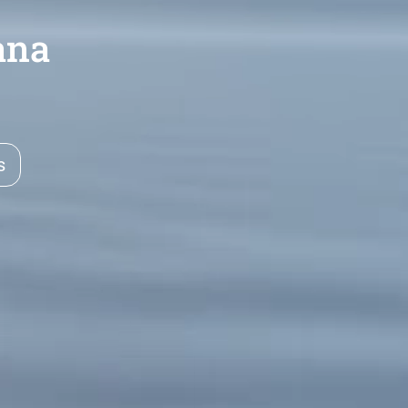
ana
s