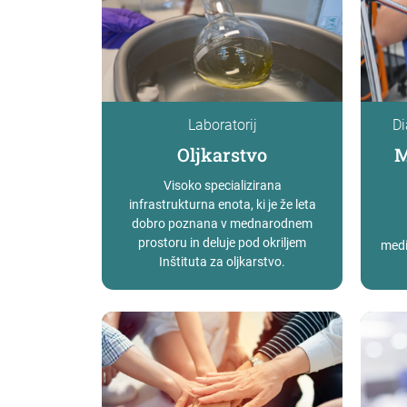
Laboratorij
Di
Oljkarstvo
M
Visoko specializirana
infrastrukturna enota, ki je že leta
dobro poznana v mednarodnem
prostoru in deluje pod okriljem
medi
Inštituta za oljkarstvo.