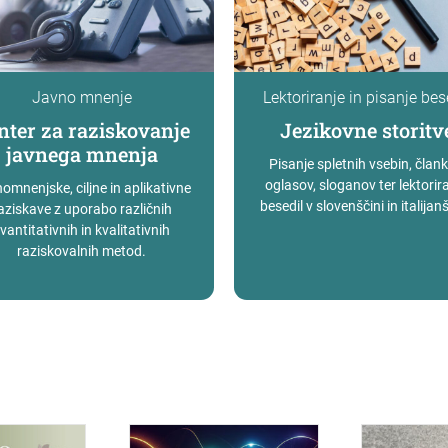
Javno mnenje
Lektoriranje in pisanje bes
nter za raziskovanje
Jezikovne storitv
javnega mnenja
Pisanje spletnih vsebin, člank
oglasov, sloganov ter lektorir
omnenjske, ciljne in aplikativne
besedil v slovenščini in italijanš
aziskave z uporabo različnih
vantitativnih in kvalitativnih
raziskovalnih metod.