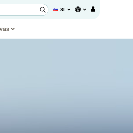
SL
 vas