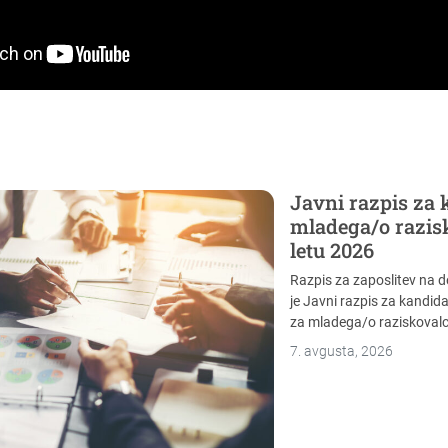
Javni razpis za 
mladega/o razis
letu 2026
Razpis za zaposlitev na 
je Javni razpis za kandi
za mladega/o raziskovalca
7. avgusta, 2026