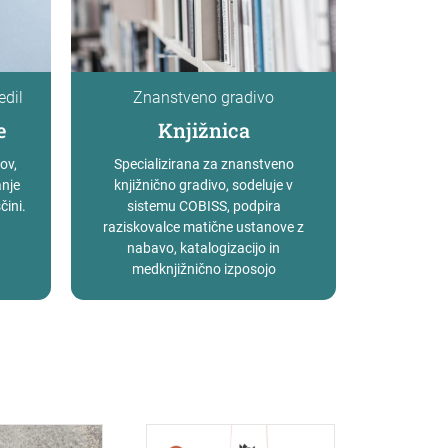
edil
Znanstveno gradivo
e
Knjižnica
ov,
Specializirana za znanstveno
anje
knjižnično gradivo, sodeluje v
čini.
sistemu COBISS, podpira
raziskovalce matične ustanove z
nabavo, katalogizacijo in
medknjižnično izposojo