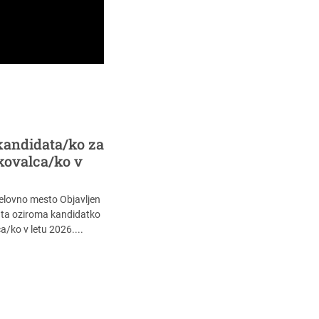
kandidata/ko za
kovalca/ko v
delovno mesto Objavljen
data oziroma kandidatko
/ko v letu 2026....