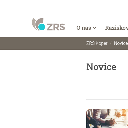
O nas
Razisko
ZRS Koper
Novice
Novice