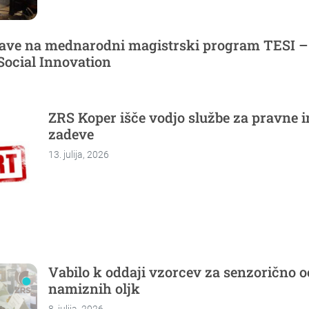
ijave na mednarodni magistrski program TESI –
Social Innovation
ZRS Koper išče vodjo službe za pravne 
zadeve
13. julija, 2026
Vabilo k oddaji vzorcev za senzorično 
namiznih oljk
8. julija, 2026