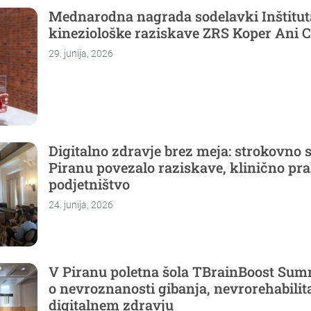
Mednarodna nagrada sodelavki Inštitut
kineziološke raziskave ZRS Koper Ani 
29. junija, 2026
Digitalno zdravje brez meja: strokovno 
Piranu povezalo raziskave, klinično pra
podjetništvo
24. junija, 2026
V Piranu poletna šola TBrainBoost Sum
o nevroznanosti gibanja, nevrorehabilita
digitalnem zdravju