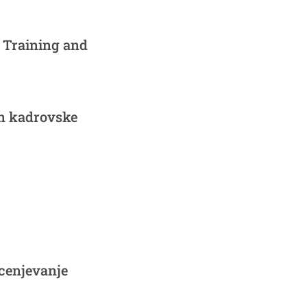
 Training and
in kadrovske
ocenjevanje