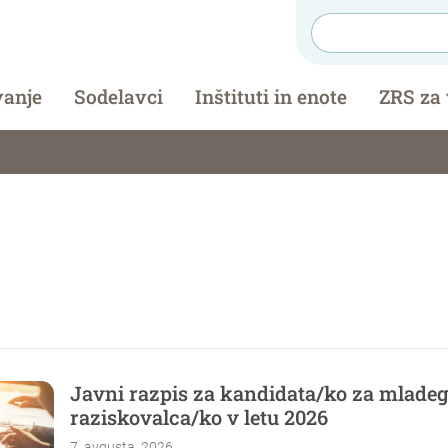
vanje
Sodelavci
Inštituti in enote
ZRS za
Javni razpis za kandidata/ko za mlade
raziskovalca/ko v letu 2026
7. avgusta, 2026