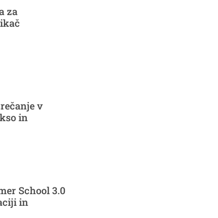
a za
Cikač
srečanje v
kso in
mer School 3.0
ciji in