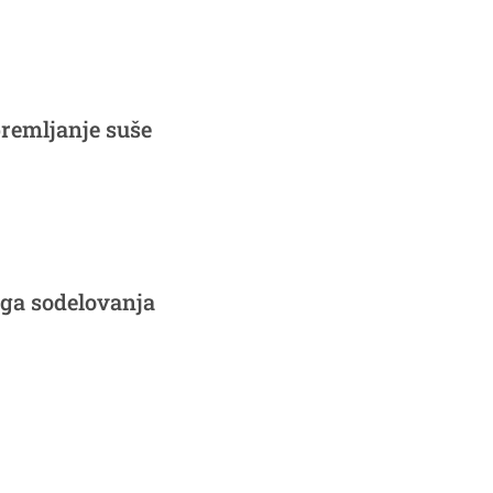
premljanje suše
ega sodelovanja