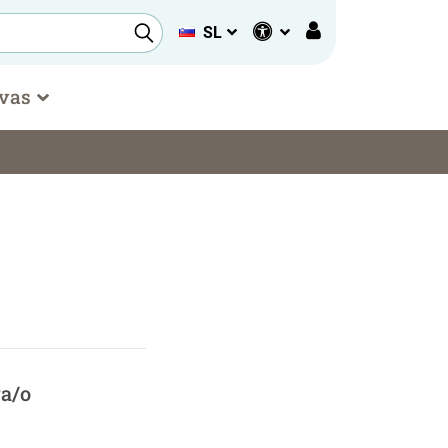
SL
 vas
ga/o