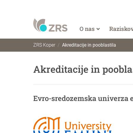
O nas
Razisko
ZRS Koper
Akreditacije in pooblastila
Akreditacije in poobla
Evro-sredozemska univerza 