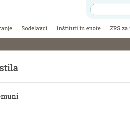
vanje
Sodelavci
Inštituti in enote
ZRS za
stila
emuni