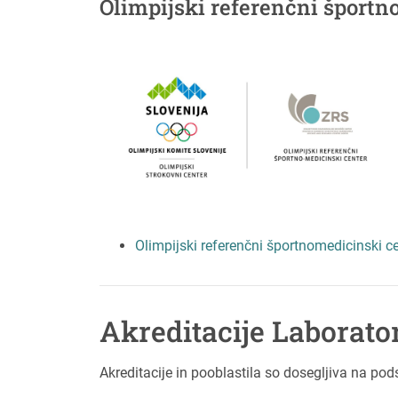
Olimpijski referenčni športn
Olimpijski referenčni športnomedicinski c
Akreditacije Laborator
Akreditacije in pooblastila so dosegljiva na pods