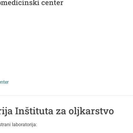
omedicinski center
enter
ija Inštituta za oljkarstvo
trani laboratorija: