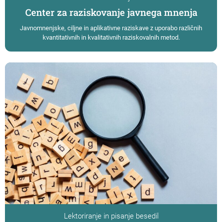
Center za raziskovanje javnega mnenja
Javnomnenjske, ciljne in aplikativne raziskave z uporabo različnih
kvantitativnih in kvalitativnih raziskovalnih metod.
Lektoriranje in pisanje besedil