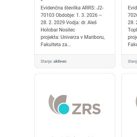
elektromiografiji
pr
Evidenčna številka ARRS: J2-
Evid
na
70103 Obdobje: 1. 3. 2026 –
7026
28. 2. 2029 Vodja: dr. Aleš
28. 
Holobar Nosilec
Topl
projekta: Univerza v Mariboru,
proj
Fakulteta za...
Faku
Stanje:
aktiven
Stanj