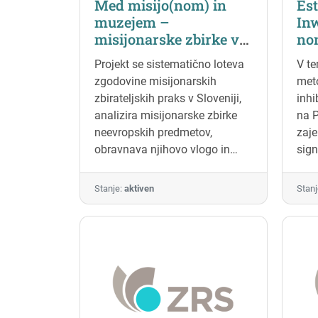
Med misijo(nom) in
Est
muzejem –
In
misijonarske zbirke v
no
Sloveniji in njihov
bi
Projekt se sistematično loteva
V te
pomen danes
Am
zgodovine misijonarskih
meto
Scl
zbirateljskih praks v Sloveniji,
inhi
(eP
analizira misijonarske zbirke
na P
neevropskih predmetov,
zaj
obravnava njihovo vlogo in
sign
usodo, trenutno stanje in
spr
prihodnje izzive. Analizo zbirk
pri 
Stanje:
aktiven
Stanj
in njihovega zgodovinskega
dege
ozadja dopolnjuje tudi
inovativni pristop
reaktualizacije misijonarskih
zbirk v sodobnem kontekstu z
analizo teh zbirk kot vira
informacij in materialne