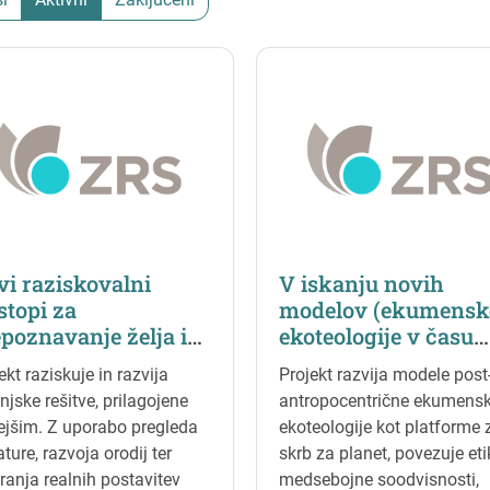
i raziskovalni
V iskanju novih
stopi za
modelov (ekumensk
poznavanje želja in
ekoteologije v času
reb starejših glede
zelenega in digitaln
ekt raziskuje in razvija
Projekt razvija modele post
etskih,
prehoda
njske rešitve, prilagojene
antropocentrične ekumens
kcionalnih in
ejšim. Z uporabo pregleda
ekoteologije kot platforme 
gonomskih lastnosti
rature, razvoja orodij ter
skrb za planet, povezuje et
hinjskega pohištva
iranja realnih postavitev
medsebojne soodvisnosti,