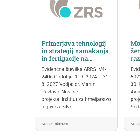
Primerjava tehnologij
Moč
in strategij namakanja
žen
in fertigacije na
raz
izbranih kulturah
žan
Evidenčna številka ARRS: V4-
Evid
2406 Obdobje: 1. 9. 2024 – 31.
5021
8. 2027 Vodja: dr. Martin
30. 
Pavlović Nosilec
Avse
projekta: Inštitut za hmeljarstvo
proj
in pivovarstvo...
Sode
Stanje:
aktiven
Stanj