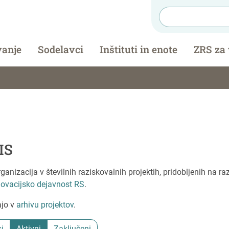
vanje
Sodelavci
Inštituti in enote
ZRS za
IS
anizacija v številnih raziskovalnih projektih, pridobljenih na ra
novacijsko dejavnost RS
.
ajo v
arhivu projektov
.
i
Aktivni
Zaključeni