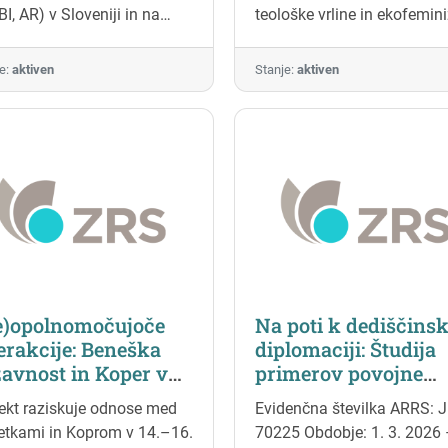
I, AR) v Sloveniji in na
teološke vrline in ekofemi
skem bomo analizirali
ter kritično analizira povez
ebe in učinkovitost rešitev
med digitalno in zeleno
e:
aktiven
Stanje:
aktiven
oblikovali smernice za
transformacijo, v smeri
no, udobno in samostojno
preizpraševanja digitalne i
nje starejših.
ekološke pravičnosti.
e)opolnomočujoče
Na poti k dediščinsk
erakcije: Beneška
diplomaciji: Študija
avnost in Koper v
primerov povojne
nosrednjeveški Istri
restitucije umetnost
ekt raziskuje odnose med
Evidenčna številka ARRS: J
.–16. stoletje)
dediščine v
etkami in Koprom v 14.–16.
70225 Obdobje: 1. 3. 2026
ENIKO)
socialistični