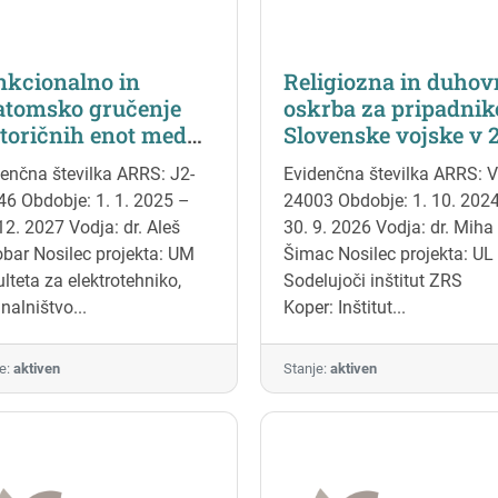
nkcionalno in
Religiozna in duhov
atomsko gručenje
oskrba za pripadnik
toričnih enot med
Slovenske vojske v 2
metričnimi in
stoletju
enčna številka ARRS: J2-
Evidenčna številka ARRS: V
namičnimi
6 Obdobje: 1. 1. 2025 –
24003 Obdobje: 1. 10. 202
trakcijami,
12. 2027 Vodja: dr. Aleš
30. 9. 2026 Vodja: dr. Miha
njeno iz
bar Nosilec projekta: UM
Šimac Nosilec projekta: UL
čkanalnih
lteta za elektrotehniko,
Sodelujoči inštitut ZRS
ektromiogramov
nalništvo...
Koper: Inštitut...
e:
aktiven
Stanje:
aktiven