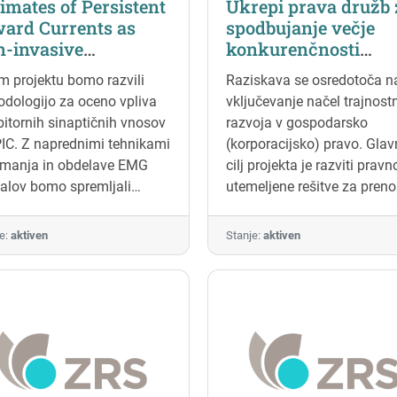
imates of Persistent
Ukrepi prava družb 
človeške energije (1900), je
ward Currents as
spodbujanje večje
izzive energetske učinkovito
n-invasive
konkurenčnosti
proizvodnje, prenosa, trajno
omarkers in
slovenskega
in shranjevanja energije ter
m projektu bomo razvili
Raziskava se osredotoča n
yotrophic Lateral
gospodarstva v zvez
energetske pravičnosti pon
dologijo za oceno vpliva
vključevanje načel trajnos
erosis progression
spoštovanjem
celostne rešitve, danes pa 
bitornih sinaptičnih vnosov
razvoja v gospodarsko
ICals)
mednarodnih pogod
o teh vprašanjih potekajo 
IC. Z naprednimi tehnikami
(korporacijsko) pravo. Glav
področja človekovih
razprave, tesno povezane z
emanja in obdelave EMG
cilj projekta je razviti pravn
pravic in okolja ter 
zelenim prehodom.
alov bomo spremljali
utemeljene rešitve za preno
proti podnebnim
emembe živčnega sistema
Direktive (EU) 2024/1760 o
spremembam
bolnikih z živčno-
skrbnem pregledu podjetij 
e:
aktiven
Stanje:
aktiven
nerativno boleznijo ALS.
področju trajnostnosti (C
v slovenski pravni red ter
oceniti njen vpliv na
konkurenčnost slovenskih
podjetij.