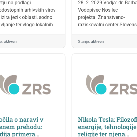
etju na podlagi
28. 2. 2029 Vodja: dr. Barb
Sloveniji/Jugoslavij
dostopnih arhivskih virov.
Vodopivec Nosilec
izira jezik oblasti, sodno
projekta: Znanstveno-
vljanje ter vlogo lokalnih
raziskovalni center Sloven
 pri oblikovanju
akademije znanosti...
dmoderne državnosti.
e:
aktiven
Stanje:
aktiven
čni rezultat bo kritična
ja Liber Niger ter
nstvene objave o beneški
sti in državotvornih
esih.
očila o naravi v
Nikola Tesla: Filozof
lenem prehodu:
energije, tehnologije
dija primera
religije ter njena