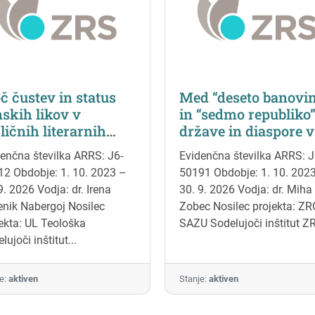
 čustev in status
Med “deseto banovi
skih likov v
in “sedmo republiko”
ličnih literarnih
države in diaspore v
rih Stare zaveze
prvi in drugi
enčna številka ARRS: J6-
Evidenčna številka ARRS: J
Jugoslaviji
2 Obdobje: 1. 10. 2023 –
50191 Obdobje: 1. 10. 202
9. 2026 Vodja: dr. Irena
30. 9. 2026 Vodja: dr. Miha
nik Nabergoj Nosilec
Zobec Nosilec projekta: ZR
ekta: UL Teološka
SAZU Sodelujoči inštitut ZR
lujoči inštitut...
e:
aktiven
Stanje:
aktiven