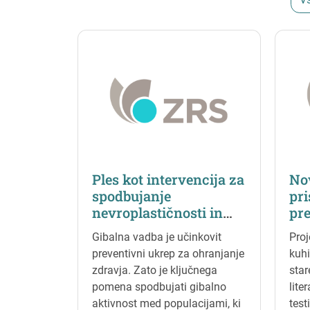
Ples kot intervencija za
Nov
spodbujanje
pri
nevroplastičnosti in
pre
gibalnih funkcij v
pot
Gibalna vadba je učinkovit
Proj
starosti
est
preventivni ukrep za ohranjanje
kuhi
fun
zdravja. Zato je ključnega
star
er
pomena spodbujati gibalno
lite
ku
aktivnost med populacijami, ki
test