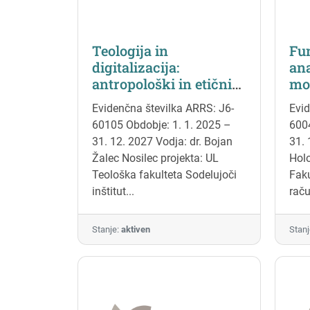
zapuščine minulih kulturnih in
naravnih resničnosti.
Teologija in
Fu
digitalizacija:
an
antropološki in etični
mo
izzivi
izo
Evidenčna številka ARRS: J6-
Evid
di
60105 Obdobje: 1. 1. 2025 –
6004
kon
31. 12. 2027 Vodja: dr. Bojan
31. 
oce
Žalec Nosilec projekta: UL
Holo
ve
Teološka fakulteta Sodelujoči
Faku
el
inštitut...
raču
Stanje:
aktiven
Stanj