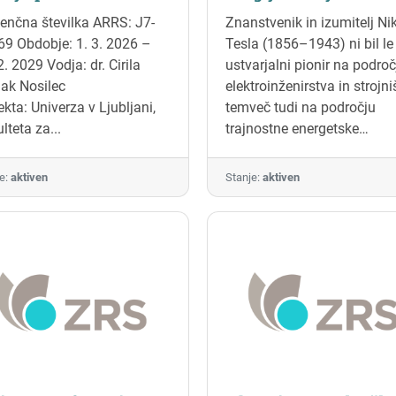
imorskega
relevantnost danes
enčna številka ARRS: J7-
Znanstvenik in izumitelj Ni
ravoverstva
9 Obdobje: 1. 3. 2026 –
Tesla (1856–1943) ni bil le
2. 2029 Vodja: dr. Cirila
ustvarjalni pionir na področ
ak Nosilec
elektroinženirstva in strojni
ekta: Univerza v Ljubljani,
temveč tudi na področju
lteta za...
trajnostne energetske
učinkovitosti in energetske
pravičnosti. Svoja razmišlj
e:
aktiven
Stanje:
aktiven
o le-teh je s pomočjo
znanstveno podprtih, tehni
futurističnih in okoljevarst
vidikov združil v enotno
filozofsko vizijo, ki vključuj
etiko, politično filozofijo,
filozofijo tehnologije, filozof
religije, filozofijo narave in 
V svojih spisih, predvsem p
Problemu povečevanja