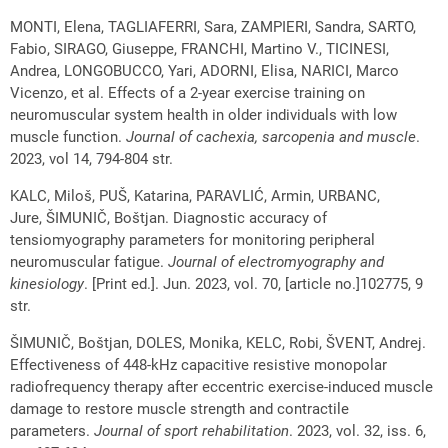
MONTI, Elena, TAGLIAFERRI, Sara, ZAMPIERI, Sandra, SARTO,
Fabio, SIRAGO, Giuseppe, FRANCHI, Martino V., TICINESI,
Andrea, LONGOBUCCO, Yari, ADORNI, Elisa, NARICI, Marco
Vicenzo, et al. Effects of a 2-year exercise training on
neuromuscular system health in older individuals with low
muscle function.
Journal of cachexia, sarcopenia and muscle
.
2023, vol 14, 794-804 str.
KALC, Miloš, PUŠ, Katarina, PARAVLIĆ, Armin, URBANC,
Jure, ŠIMUNIČ, Boštjan. Diagnostic accuracy of
tensiomyography parameters for monitoring peripheral
neuromuscular fatigue.
Journal of electromyography and
kinesiology
. [Print ed.]. Jun. 2023, vol. 70, [article no.]102775, 9
str.
ŠIMUNIČ, Boštjan, DOLES, Monika, KELC, Robi, ŠVENT, Andrej.
Effectiveness of 448-kHz capacitive resistive monopolar
radiofrequency therapy after eccentric exercise-induced muscle
damage to restore muscle strength and contractile
parameters.
Journal of sport rehabilitation
. 2023, vol. 32, iss. 6,