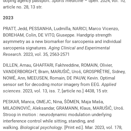
doping agency passport.
Sports medicine – open
. 2024, vol. 10,
article no. 28, 13 str.
2023
PRATT, Jedd, PESSANHA, Ludmilla, NARICI, Marco Vicenzo,
BOREHAM, Colin, DE VITO, Giuseppe. Handgrip strength
asymmetry as a new biomarker for sarcopenia and individual
sarcopenia signatures.
Aging Clinical and Experimental
Research
. 2023, vol. 35, 2563-2571
DILLEN, Arnau, GHAFFARI, Fakhreddine, ROMAIN, Olivier,
VANDERBORGHT, Bram, MARUŠIČ, Uroš, GROSPRÊTRE, Sidney,
NOWÉ, Ann, MEEUSEN, Romain, DE PAUW, Kevin. Optimal
sensor set for decoding motor imagery from EEG.
Applied
sciences
. 2023, vol. 13, iss. 7, [article no.] 4438, 15 str.
PESKAR, Manca, OMEJC, Nina, ŠÖMEN, Maja Maša,
MILADINOVIĆ, Aleksandar, GRAMANN, Klaus, MARUŠIČ, Uroš.
Stroop in motion : neurodynamic modulation underlying
interference control while sitting, standing, and
walking.
Biological psychology
. [Print ed.]. Mar. 2023, vol. 178,