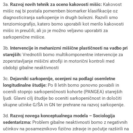
3a.
Razvoj novih tehnik za oceno kakovosti mišic:
Kakovost
mišic naj bi postala pomemben biomarker klasifikacije oz
diagnosticiranja sarkopenije in drugih bolezni. Razvili smo
tenziomiografijo, katero bomo uporabili kot merilo kakovosti
mišic in preučili, ali jo je možno veljavno uporabiti za
sarkopenične mišice.
3b.
Intervencije in mehanizmi mišične plastičnosti na vadbo pri
starejših:
Vrednotili bomo multikomponentne intervencije za
zoperstavljanje mišični atrofiji in motorični kontroli med
obdobji gibalne neaktivnosti
3c.
Dejavniki sarkopenije, ocenjeni na podlagi osemletne
longitudinalne študije:
Po 8 letih bomo ponovno povabili in
ocenili stopnjo sarkopeničnosti kohorte (PANGEA) starejših
ljudi. Glavni cilj študije bo oceniti sarkopeničnost in določiti
skupne učinke G/ŠA in GN ter prehrane na razvoj sarkopenije.
3d.
Razvoj novega konceptualnega modela – Sociologija
sedentarizma:
Problem gibalne neaktivnosti bomo z negativnih
učinkov na posameznikovo fizično zdravje in počutje razširili na