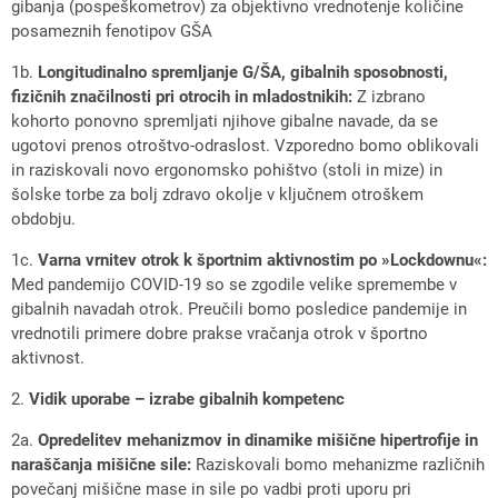
gibanja (pospeškometrov) za objektivno vrednotenje količine
posameznih fenotipov GŠA
1b.
Longitudinalno spremljanje G/ŠA, gibalnih sposobnosti,
fizičnih značilnosti pri otrocih in mladostnikih:
Z izbrano
kohorto ponovno spremljati njihove gibalne navade, da se
ugotovi prenos otroštvo-odraslost. Vzporedno bomo oblikovali
in raziskovali novo ergonomsko pohištvo (stoli in mize) in
šolske torbe za bolj zdravo okolje v ključnem otroškem
obdobju.
1c.
Varna vrnitev otrok k športnim aktivnostim po »Lockdownu«:
Med pandemijo COVID-19 so se zgodile velike spremembe v
gibalnih navadah otrok. Preučili bomo posledice pandemije in
vrednotili primere dobre prakse vračanja otrok v športno
aktivnost.
2.
Vidik uporabe – izrabe gibalnih kompetenc
2a.
Opredelitev mehanizmov in dinamike mišične hipertrofije in
naraščanja mišične sile:
Raziskovali bomo mehanizme različnih
povečanj mišične mase in sile po vadbi proti uporu pri