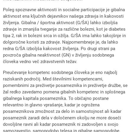
Poleg spoznavne aktivnosti in socialne participacije je gibalna
aktivnost ena ključnih dejavnikov našega zdravja in kakovosti
življenja. Gibalna / športna aktivnost (G/ŠA) lahko izboljša
zdravje in zmanjša tveganje za različne bolezni, kot je diabetes
tipa 2, rak in bolezni srca in ožilja. G/ŠA ima lahko takojšnje in
dolgoročne koristi za zdravje. Najpomembneje je, da lahko
redna G/ŠA izboljša kakovost življenja. Po drugi strani pa
povzroča gibalna neaktivnost (GN) v življenju sodobnega
človeka vedno več zdravstvenih težav.
Preučevanje kompetenc sodobnega človeka je eno najbolj
raziskanih področij. Med številnimi kompetencami,
pomembnimi za preživetje posameznika in preživetje družbe, se
žal redko zavedamo pomena gibalnih kompetenc in splošnega
gibalnega kapitala posameznika. To običajno postane
relevantno in glavno vprašanje, kadar je ogrožena
posameznikova zmožnost za delo in samostojnost ali kadar
posameznik zaradi dela v določenem okolju ne more doseči
dovoljšne ravni ali kadar posameznik ni zadovoljen s svojo
samozavestjo, samopodobo telesa in gibalne samopodobe.