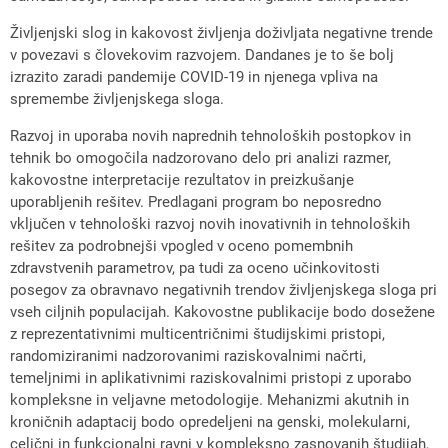
Življenjski slog in kakovost življenja doživljata negativne trende
v povezavi s človekovim razvojem. Dandanes je to še bolj
izrazito zaradi pandemije COVID-19 in njenega vpliva na
spremembe življenjskega sloga.
Razvoj in uporaba novih naprednih tehnoloških postopkov in
tehnik bo omogočila nadzorovano delo pri analizi razmer,
kakovostne interpretacije rezultatov in preizkušanje
uporabljenih rešitev. Predlagani program bo neposredno
vključen v tehnološki razvoj novih inovativnih in tehnoloških
rešitev za podrobnejši vpogled v oceno pomembnih
zdravstvenih parametrov, pa tudi za oceno učinkovitosti
posegov za obravnavo negativnih trendov življenjskega sloga pri
vseh ciljnih populacijah. Kakovostne publikacije bodo dosežene
z reprezentativnimi multicentričnimi študijskimi pristopi,
randomiziranimi nadzorovanimi raziskovalnimi načrti,
temeljnimi in aplikativnimi raziskovalnimi pristopi z uporabo
kompleksne in veljavne metodologije. Mehanizmi akutnih in
kroničnih adaptacij bodo opredeljeni na genski, molekularni,
celični in funkcionalni ravni v kompleksno zasnovanih študijah,