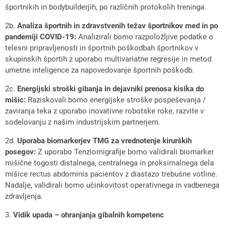
športnikih in bodybuilderjih, po različnih protokolih treninga.
2b.
Analiza športnih in zdravstvenih težav športnikov med in po
pandemiji COVID-19:
Analizirali bomo razpoložljive podatke o
telesni pripravljenosti in športnih poškodbah športnikov v
skupinskih športih z uporabo multivariatne regresije in metod
umetne inteligence za napovedovanje športnih poškodb.
2c.
Energijski stroški gibanja in dejavniki prenosa kisika do
mišic:
Raziskovali bomo energijske stroške pospeševanja /
zaviranja teka z uporabo inovativne robotske roke, razvite v
sodelovanju z našim industrijskim partnerjem.
2d.
Uporaba biomarkerjev TMG za vrednotenje kirurških
posegov:
Z uporabo Tenziomigrafije bomo validirali biomarker
mišične togosti distalnega, centralnega in proksimalnega dela
mišice rectus abdominis pacientov z diastazo trebušne votline.
Nadalje, validirali bomo učinkovitost operativnega in vadbenega
zdravljenja.
3.
Vidik upada – ohranjanja gibalnih kompetenc