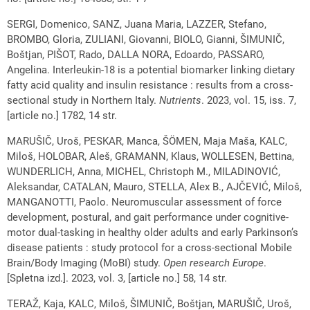
SERGI, Domenico, SANZ, Juana Maria, LAZZER, Stefano,
BROMBO, Gloria, ZULIANI, Giovanni, BIOLO, Gianni, ŠIMUNIČ,
Boštjan, PIŠOT, Rado, DALLA NORA, Edoardo, PASSARO,
Angelina. Interleukin-18 is a potential biomarker linking dietary
fatty acid quality and insulin resistance : results from a cross-
sectional study in Northern Italy.
Nutrients
. 2023, vol. 15, iss. 7,
[article no.] 1782, 14 str.
MARUŠIČ, Uroš, PESKAR, Manca, ŠÖMEN, Maja Maša, KALC,
Miloš, HOLOBAR, Aleš, GRAMANN, Klaus, WOLLESEN, Bettina,
WUNDERLICH, Anna, MICHEL, Christoph M., MILADINOVIĆ,
Aleksandar, CATALAN, Mauro, STELLA, Alex B., AJČEVIĆ, Miloš,
MANGANOTTI, Paolo. Neuromuscular assessment of force
development, postural, and gait performance under cognitive-
motor dual-tasking in healthy older adults and early Parkinson’s
disease patients : study protocol for a cross-sectional Mobile
Brain/Body Imaging (MoBI) study.
Open research Europe
.
[Spletna izd.]. 2023, vol. 3, [article no.] 58, 14 str.
TERAŽ, Kaja, KALC, Miloš, ŠIMUNIČ, Boštjan, MARUŠIČ, Uroš,