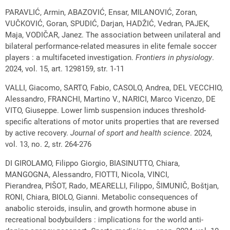
PARAVLIĆ, Armin, ABAZOVIĆ, Ensar, MILANOVIĆ, Zoran,
VUČKOVIĆ, Goran, SPUDIĆ, Darjan, HADŽIĆ, Vedran, PAJEK,
Maja, VODIČAR, Janez. The association between unilateral and
bilateral performance-related measures in elite female soccer
players : a multifaceted investigation.
Frontiers in physiology
.
2024, vol. 15, art. 1298159, str. 1-11
VALLI, Giacomo, SARTO, Fabio, CASOLO, Andrea, DEL VECCHIO,
Alessandro, FRANCHI, Martino V., NARICI, Marco Vicenzo, DE
VITO, Giuseppe. Lower limb suspension induces threshold-
specific alterations of motor units properties that are reversed
by active recovery.
Journal of sport and health science
. 2024,
vol. 13, no. 2, str. 264-276
DI GIROLAMO, Filippo Giorgio, BIASINUTTO, Chiara,
MANGOGNA, Alessandro, FIOTTI, Nicola, VINCI,
Pierandrea, PIŠOT, Rado, MEARELLI, Filippo, ŠIMUNIČ, Boštjan,
RONI, Chiara, BIOLO, Gianni. Metabolic consequences of
anabolic steroids, insulin, and growth hormone abuse in
recreational bodybuilders : implications for the world anti-