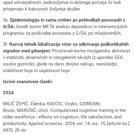
upad ustvarjalnosti, zadovoljstva in dobrega počutja, ki tudi
prispevajo k kakovosti življenja družbe.
3e.
Epidemiologija in varna vrnitev po poškodbah povezanih z
G/ŠA:
Izvedli bomo META analizo dejavnikov in intervencijskih
programov za poškodbe povezane z G/ŠA, pri mladostnikih.
3f.
Razvoj tehnik lokalizacije virov za odkrivanje podkortikalnih
signalov med gibanjem:
Proučevali bomo možgansko aktivnost
v statičnih, dinamičnih in obogatenih okoljih (z uporabo EEG
visoke gostote), glede na dano dvojno nalogo, ravnotežje,
stabilnost hoje in uspešnost hoje
Izvirni znanstveni članki:
2024
MILIČ ŽEPIČ, Zdenka, KAVCIC, Voyko, GIORDANI,
Bruno, MARUŠIČ, Uroš. Computerized cognitive training in the
older workforce : effects on cognition, life satisfaction, and
productivity.
Applied sciences
. 2024, vol. 14, iss. 15, [article no.]
6470, 20 str.