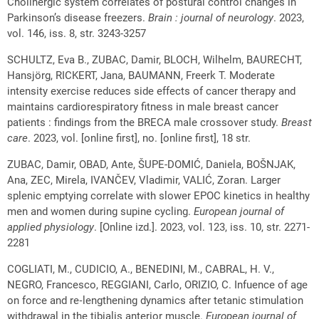
Cholinergic system correlates of postural control changes in
Parkinson’s disease freezers.
Brain : journal of neurology
. 2023,
vol. 146, iss. 8, str. 3243-3257
SCHULTZ, Eva B., ZUBAC, Damir, BLOCH, Wilhelm, BAURECHT,
Hansjörg, RICKERT, Jana, BAUMANN, Freerk T. Moderate
intensity exercise reduces side effects of cancer therapy and
maintains cardiorespiratory fitness in male breast cancer
patients : findings from the BRECA male crossover study.
Breast
care
. 2023, vol. [online first], no. [online first], 18 str.
ZUBAC, Damir, OBAD, Ante, ŠUPE-DOMIĆ, Daniela, BOŠNJAK,
Ana, ZEC, Mirela, IVANČEV, Vladimir, VALIĆ, Zoran. Larger
splenic emptying correlate with slower EPOC kinetics in healthy
men and women during supine cycling.
European journal of
applied physiology
. [Online izd.]. 2023, vol. 123, iss. 10, str. 2271-
2281
COGLIATI, M., CUDICIO, A., BENEDINI, M., CABRAL, H. V.,
NEGRO, Francesco, REGGIANI, Carlo, ORIZIO, C. Infuence of age
on force and re‑lengthening dynamics after tetanic stimulation
withdrawal in the tibialis anterior muscle.
European journal of