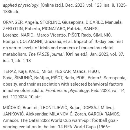
applied physiology
. [Online izd.]. Dec. 2023, vol. 123, iss. 8, 1825-
1836 str.
ORANGER, Angela, STORLINO, Giuseppina, DICARLO, Manuela,
ZERLOTIN, Roberta, PIGNATARO, Patrizia, SANESI,
Lorenzo, NARICI, Marco Vicenzo, PIŠOT, Rado, ŠIMUNIČ,
Boštjan, COLAIANNI, Graziana, et al. Impact of 10-day bed rest
on serum levels of irisin and markers of musculoskeletal
metabolism.
The FASEB journal
. [Online ed.]. Jan. 2023, vol. 37,
iss. 1, str. 1-13
TERAŽ, Kaja, KALC, Miloš, PESKAR, Manca, PIŠOT,
Saša, ŠIMUNIČ, Boštjan, PIŠOT, Rado, PORI, Primož. Sarcopenia,
obesity, and their association with selected behavioral factors
in active older adults.
Frontiers in physiology
. Feb. 2023, vol. 14,
art. 1129034, 10 str.
MIĆOVIĆ, Branimir, LEONTIJEVIĆ, Bojan, DOPSAJ, Milivoj,
JANKOVIĆ, Aleksandar, MILANOVIĆ, Zoran, GARCÍA RAMOS,
Amador. The Qatar 2022 World Cup warm-up : football goal-
scoring evolution in the last 14 FIFA World Cups (1966–