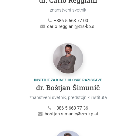
dr. Carlo Reggiani
znanstveni svetnik
+386 5 663 77 00
carlo.reggiani@zrs-kp.si
INŠTITUT ZA KINEZIOLOŠKE RAZISKAVE
dr. Boštjan Šimunič
znanstveni svetnik, predstojnik inštituta
+386 5 663 77 36
bostjan.simunic@zrs-kp.si