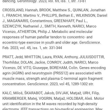
dancing.
Gerontology
. 2023, vol. 69, iss. 1, str. 73-81
CROSSLAND, Hannah, BROOK, Matthew S., QUINLAN, Jonathan
I., FRANCHI, Martino V., PHILLIPS, Bethan E., WILKINSON, Daniel
J., MAGANARIS, Constantinos, GREENHAFF, Paul L.,
SZEWCZYK, Nathaniel J., SMITH, Kenneth, NARICI, Marco
Vicenzo, ATHERTON, Philip J. Metabolic and molecular
responses of human patellar tendon to concentric- and
eccentric-type exercise in youth and older age.
GeroScience
.
Feb. 2023, vol. 45, iss. 1, str. 331-344
PRATT, Jedd, WHITTON, Laura, RYAN, Anthony, JULIUSDOTTIR,
Thorhildur, DOLAN, Jackie, CONROY, Judith, NARICI, Marco
Vicenzo, DE VITO, Giuseppe, BOREHAM, Colin. Genes encoding
agrin (AGRN) and neurotrypsin (PRSS12) are associated with
muscle mass, strength and plasma C‑terminal agrin fragment
concentration.
GeroScience
. 2023, vol 45, 1289-1302 str.
KALC, Miloš, ŠKARABOT, Jakob, DIVJAK, Matjaž, URH, Filip,
KRAMBERGER, Matej, VOGRIN, Matjaž, HOLOBAR, Aleš. Motor
unit identification in the M waves recorded by high-density
electromy.
IEEE transactions on bio-medical engineering
. May