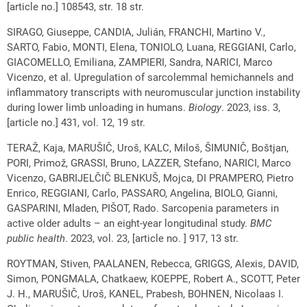
[article no.] 108543, str. 18 str.
SIRAGO, Giuseppe, CANDIA, Julián, FRANCHI, Martino V.,
SARTO, Fabio, MONTI, Elena, TONIOLO, Luana, REGGIANI, Carlo,
GIACOMELLO, Emiliana, ZAMPIERI, Sandra, NARICI, Marco
Vicenzo, et al. Upregulation of sarcolemmal hemichannels and
inflammatory transcripts with neuromuscular junction instability
during lower limb unloading in humans.
Biology
. 2023, iss. 3,
[article no.] 431, vol. 12, 19 str.
TERAŽ, Kaja, MARUŠIČ, Uroš, KALC, Miloš, ŠIMUNIČ, Boštjan,
PORI, Primož, GRASSI, Bruno, LAZZER, Stefano, NARICI, Marco
Vicenzo, GABRIJELČIČ BLENKUŠ, Mojca, DI PRAMPERO, Pietro
Enrico, REGGIANI, Carlo, PASSARO, Angelina, BIOLO, Gianni,
GASPARINI, Mladen, PIŠOT, Rado. Sarcopenia parameters in
active older adults – an eight-year longitudinal study.
BMC
public health
. 2023, vol. 23, [article no. ] 917, 13 str.
ROYTMAN, Stiven, PAALANEN, Rebecca, GRIGGS, Alexis, DAVID,
Simon, PONGMALA, Chatkaew, KOEPPE, Robert A., SCOTT, Peter
J. H., MARUŠIČ, Uroš, KANEL, Prabesh, BOHNEN, Nicolaas I.