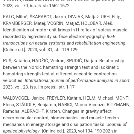
2023, vol. 70, iss. 5, str.1662-1672
KALC, Miloš, ŠKARABOT, Jakob, DIVJAK, Matjaž, URH, Filip,
KRAMBERGER, Matej, VOGRIN, Matjaž, HOLOBAR, Aleš.
Identification of motor unit firings in H-reflex of soleus muscle
recorded by high-density surface electromyography.
IEEE
transactions on neural systems and rehabilitation engineering
.
[Online ed.]. 2023, vol. 31, str. 119-129
PUŠ, Katarina, HADŽIĆ, Vedran, SPUDIĆ, Darjan. Relationship
between the Nordic hamstring strength test and isokinetic
hamstring strength test at different eccentric contraction
velocities.
International journal of performance analysis in sport
.
2023, vol. 23, iss. [in press], str. 1-17
WALDVOGEL, Janice, FREYLER, Kathrin, HELM, Michael, MONTI,
Elena, STÄUDLE, Benjamin, NARICI, Marco Vicenzo, RITZMANN,
Ramona, ALBRACHT, Kirsten. Changes in gravity affect
neuromuscular control, biomechanics, and muscle tendon
mechanics in energy storage and dissipation tasks.
Journal of
applied physiology
. [Online ed.]. 2023, vol 134, 190-202 str.