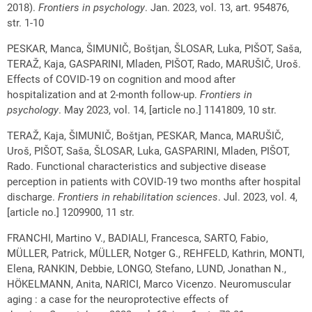
2018).
Frontiers in psychology
. Jan. 2023, vol. 13, art. 954876,
str. 1-10
PESKAR, Manca, ŠIMUNIČ, Boštjan, ŠLOSAR, Luka, PIŠOT, Saša,
TERAŽ, Kaja, GASPARINI, Mladen, PIŠOT, Rado, MARUŠIČ, Uroš.
Effects of COVID-19 on cognition and mood after
hospitalization and at 2-month follow-up.
Frontiers in
psychology
. May 2023, vol. 14, [article no.] 1141809, 10 str.
TERAŽ, Kaja, ŠIMUNIČ, Boštjan, PESKAR, Manca, MARUŠIČ,
Uroš, PIŠOT, Saša, ŠLOSAR, Luka, GASPARINI, Mladen, PIŠOT,
Rado. Functional characteristics and subjective disease
perception in patients with COVID-19 two months after hospital
discharge.
Frontiers in rehabilitation sciences
. Jul. 2023, vol. 4,
[article no.] 1209900, 11 str.
FRANCHI, Martino V., BADIALI, Francesca, SARTO, Fabio,
MÜLLER, Patrick, MÜLLER, Notger G., REHFELD, Kathrin, MONTI,
Elena, RANKIN, Debbie, LONGO, Stefano, LUND, Jonathan N.,
HÖKELMANN, Anita, NARICI, Marco Vicenzo. Neuromuscular
aging : a case for the neuroprotective effects of