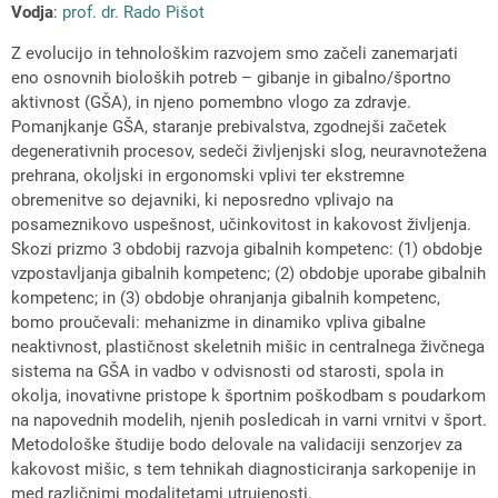
Vodja
:
prof. dr. Rado Pišot
Z evolucijo in tehnološkim razvojem smo začeli zanemarjati
eno osnovnih bioloških potreb – gibanje in gibalno/športno
aktivnost (GŠA), in njeno pomembno vlogo za zdravje.
Pomanjkanje GŠA, staranje prebivalstva, zgodnejši začetek
degenerativnih procesov, sedeči življenjski slog, neuravnotežena
prehrana, okoljski in ergonomski vplivi ter ekstremne
obremenitve so dejavniki, ki neposredno vplivajo na
posameznikovo uspešnost, učinkovitost in kakovost življenja.
Skozi prizmo 3 obdobij razvoja gibalnih kompetenc: (1) obdobje
vzpostavljanja gibalnih kompetenc; (2) obdobje uporabe gibalnih
kompetenc; in (3) obdobje ohranjanja gibalnih kompetenc,
bomo proučevali: mehanizme in dinamiko vpliva gibalne
neaktivnost, plastičnost skeletnih mišic in centralnega živčnega
sistema na GŠA in vadbo v odvisnosti od starosti, spola in
okolja, inovativne pristope k športnim poškodbam s poudarkom
na napovednih modelih, njenih posledicah in varni vrnitvi v šport.
Metodološke študije bodo delovale na validaciji senzorjev za
kakovost mišic, s tem tehnikah diagnosticiranja sarkopenije in
med različnimi modalitetami utrujenosti.