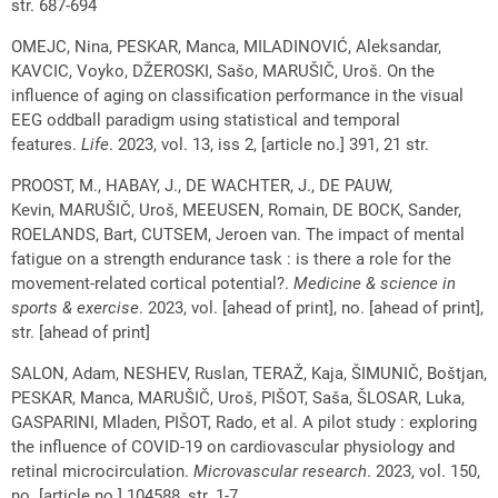
str. 687-694
OMEJC, Nina, PESKAR, Manca, MILADINOVIĆ, Aleksandar,
KAVCIC, Voyko, DŽEROSKI, Sašo, MARUŠIČ, Uroš. On the
influence of aging on classification performance in the visual
EEG oddball paradigm using statistical and temporal
features.
Life
. 2023, vol. 13, iss 2, [article no.] 391, 21 str.
PROOST, M., HABAY, J., DE WACHTER, J., DE PAUW,
Kevin, MARUŠIČ, Uroš, MEEUSEN, Romain, DE BOCK, Sander,
ROELANDS, Bart, CUTSEM, Jeroen van. The impact of mental
fatigue on a strength endurance task : is there a role for the
movement-related cortical potential?.
Medicine & science in
sports & exercise
. 2023, vol. [ahead of print], no. [ahead of print],
str. [ahead of print]
SALON, Adam, NESHEV, Ruslan, TERAŽ, Kaja, ŠIMUNIČ, Boštjan,
PESKAR, Manca, MARUŠIČ, Uroš, PIŠOT, Saša, ŠLOSAR, Luka,
GASPARINI, Mladen, PIŠOT, Rado, et al. A pilot study : exploring
the influence of COVID-19 on cardiovascular physiology and
retinal microcirculation.
Microvascular research
. 2023, vol. 150,
no. [article no.] 104588, str. 1-7