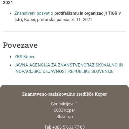
2021
Znanstveni posvet o
protifašizmu in organizaciji TIGR v
Istri,
Koper, pretorska palača, 3. 11. 2021
Povezave
ZRS Koper
JAVNA AGENCIJA ZA ZNANSTVENORAZISKOVALNO IN
INOVACIJSKO DEJAVNOST REPUBLIKE SLOVENIJE
Znanstveno-raziskovalno središče Koper
Garibaldijeva 1
6000 Koper
Slovenija
Tel:
+386 5 663 77 00