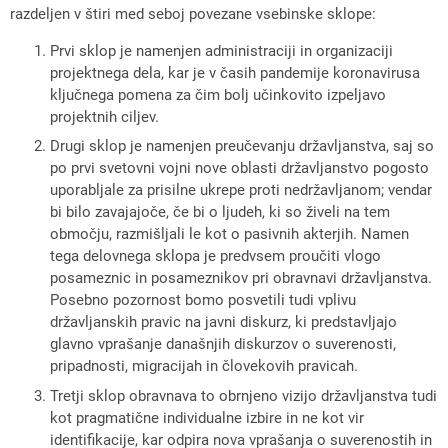
razdeljen v štiri med seboj povezane vsebinske sklope:
Prvi sklop je namenjen administraciji in organizaciji
projektnega dela, kar je v časih pandemije koronavirusa
ključnega pomena za čim bolj učinkovito izpeljavo
projektnih ciljev.
Drugi sklop je namenjen preučevanju državljanstva, saj so
po prvi svetovni vojni nove oblasti državljanstvo pogosto
uporabljale za prisilne ukrepe proti nedržavljanom; vendar
bi bilo zavajajoče, če bi o ljudeh, ki so živeli na tem
območju, razmišljali le kot o pasivnih akterjih. Namen
tega delovnega sklopa je predvsem proučiti vlogo
posameznic in posameznikov pri obravnavi državljanstva.
Posebno pozornost bomo posvetili tudi vplivu
državljanskih pravic na javni diskurz, ki predstavljajo
glavno vprašanje današnjih diskurzov o suverenosti,
pripadnosti, migracijah in človekovih pravicah.
Tretji sklop obravnava to obrnjeno vizijo državljanstva tudi
kot pragmatične individualne izbire in ne kot vir
identifikacije, kar odpira nova vprašanja o suverenostih in