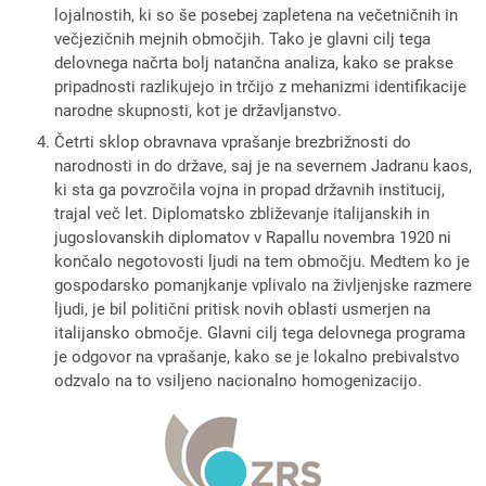
lojalnostih, ki so še posebej zapletena na večetničnih in
večjezičnih mejnih območjih. Tako je glavni cilj tega
delovnega načrta bolj natančna analiza, kako se prakse
pripadnosti razlikujejo in trčijo z mehanizmi identifikacije
narodne skupnosti, kot je državljanstvo.
Četrti sklop obravnava vprašanje brezbrižnosti do
narodnosti in do države, saj je na severnem Jadranu kaos,
ki sta ga povzročila vojna in propad državnih institucij,
trajal več let. Diplomatsko zbliževanje italijanskih in
jugoslovanskih diplomatov v Rapallu novembra 1920 ni
končalo negotovosti ljudi na tem območju. Medtem ko je
gospodarsko pomanjkanje vplivalo na življenjske razmere
ljudi, je bil politični pritisk novih oblasti usmerjen na
italijansko območje. Glavni cilj tega delovnega programa
je odgovor na vprašanje, kako se je lokalno prebivalstvo
odzvalo na to vsiljeno nacionalno homogenizacijo.