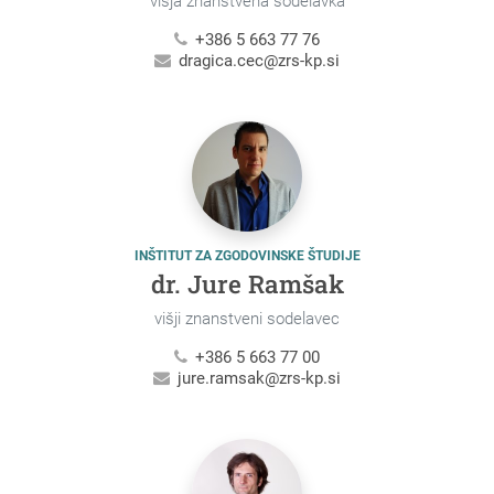
višja znanstvena sodelavka
+386 5 663 77 76
dragica.cec@zrs-kp.si
INŠTITUT ZA ZGODOVINSKE ŠTUDIJE
dr. Jure Ramšak
višji znanstveni sodelavec
+386 5 663 77 00
jure.ramsak@zrs-kp.si