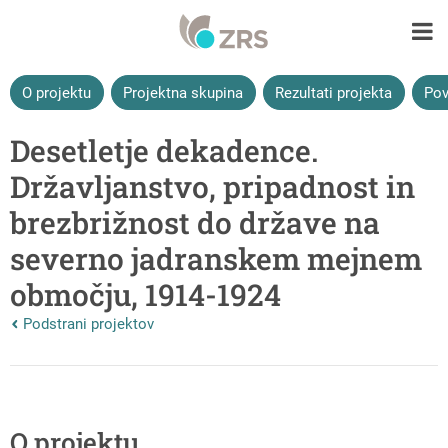
O projektu
Projektna skupina
Rezultati projekta
Pov
Desetletje dekadence.
Državljanstvo, pripadnost in
brezbrižnost do države na
severno jadranskem mejnem
območju, 1914-1924
Nazaj na vrhnjo stran:
Podstrani projektov
O projektu