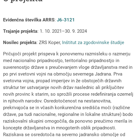
Evidenčna številka ARRS
:
J6-3121
Trajanje projekta
: 1. 10. 2021–30. 9. 2024
Nosilec projekta
: ZRS Koper,
Inštitut za zgodovinske študije
Pričujoči projekt prispeva k ponovnemu razmisleku o razmerju
med nacionalno pripadnostjo, teritorialno pripadnostjo in
suverenostjo države s preučevanjem vloge državljanstva med in
po prvi svetovni vojni na območju severnega Jadrana. Prva
svetovna vojna, propad imperijev in že obstoječih državnih
struktur ter ustvarjanje novih držav naslednic ali priključitev
novih provinc k starim, so sprožili procese redefiniranja ozemelj
in njihovih narodov. Osredotočenost na nestanovitna,
prekrivajoča se in včasih konkurenčna središča moči (različne
države, pa tudi nacionalne, regionalne in lokalne strukture) bodo
raziskovalni skupini omogočila, da ponovno preučimo merila in
koncepte državljanstva in mnogoterih oblik pripadnosti.
Raziskava se osredotoča na severno jadransko območje od