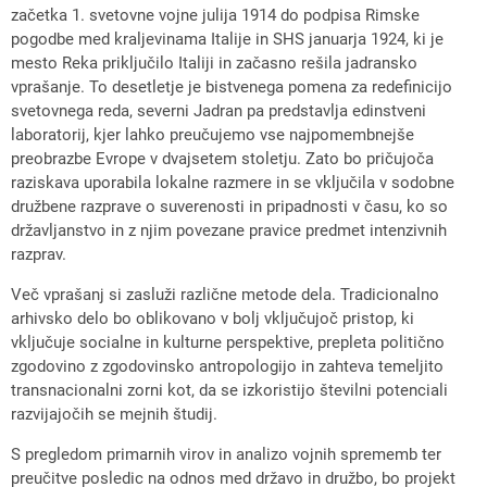
začetka 1. svetovne vojne julija 1914 do podpisa Rimske
pogodbe med kraljevinama Italije in SHS januarja 1924, ki je
mesto Reka priključilo Italiji in začasno rešila jadransko
vprašanje. To desetletje je bistvenega pomena za redefinicijo
svetovnega reda, severni Jadran pa predstavlja edinstveni
laboratorij, kjer lahko preučujemo vse najpomembnejše
preobrazbe Evrope v dvajsetem stoletju. Zato bo pričujoča
raziskava uporabila lokalne razmere in se vključila v sodobne
družbene razprave o suverenosti in pripadnosti v času, ko so
državljanstvo in z njim povezane pravice predmet intenzivnih
razprav.
Več vprašanj si zasluži različne metode dela. Tradicionalno
arhivsko delo bo oblikovano v bolj vključujoč pristop, ki
vključuje socialne in kulturne perspektive, prepleta politično
zgodovino z zgodovinsko antropologijo in zahteva temeljito
transnacionalni zorni kot, da se izkoristijo številni potenciali
razvijajočih se mejnih študij.
S pregledom primarnih virov in analizo vojnih sprememb ter
preučitve posledic na odnos med državo in družbo, bo projekt