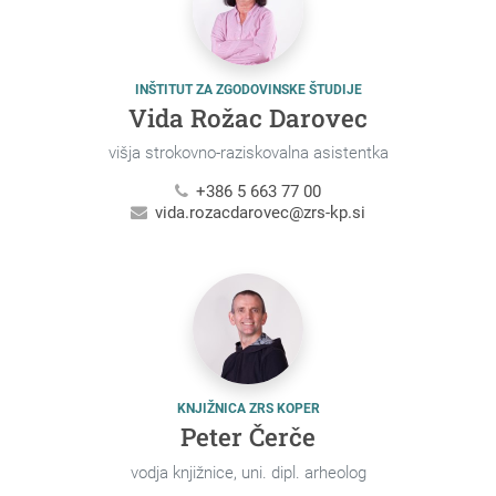
INŠTITUT ZA ZGODOVINSKE ŠTUDIJE
Vida Rožac Darovec
višja strokovno-raziskovalna asistentka
+386 5 663 77 00
vida.rozacdarovec@zrs-kp.si
KNJIŽNICA ZRS KOPER
Peter Čerče
vodja knjižnice, uni. dipl. arheolog