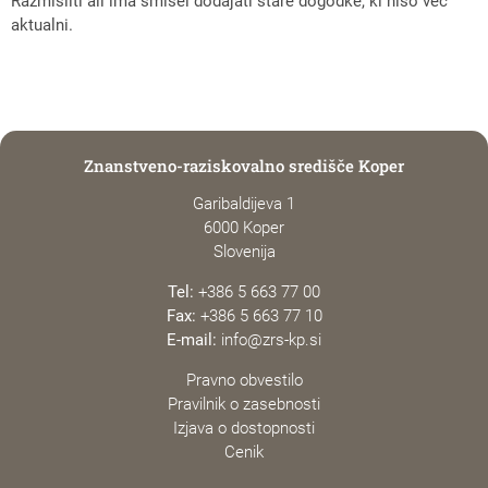
Razmisliti ali ima smisel dodajati stare dogodke, ki niso več
aktualni.
Znanstveno-raziskovalno središče Koper
Garibaldijeva 1
6000 Koper
Slovenija
Tel:
+386 5 663 77 00
Fax:
+386 5 663 77 10
E-mail:
info@zrs-kp.si
Pravno obvestilo
Pravilnik o zasebnosti
Izjava o dostopnosti
Cenik