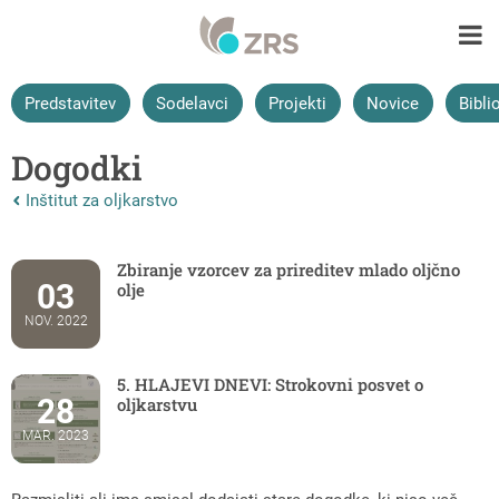
Predstavitev
Sodelavci
Projekti
Novice
Bibli
Dogodki
Nazaj na vrhnjo stran:
Inštitut za oljkarstvo
Zbiranje vzorcev za prireditev mlado oljčno
03
olje
NOV. 2022
5. HLAJEVI DNEVI: Strokovni posvet o
28
oljkarstvu
MAR. 2023