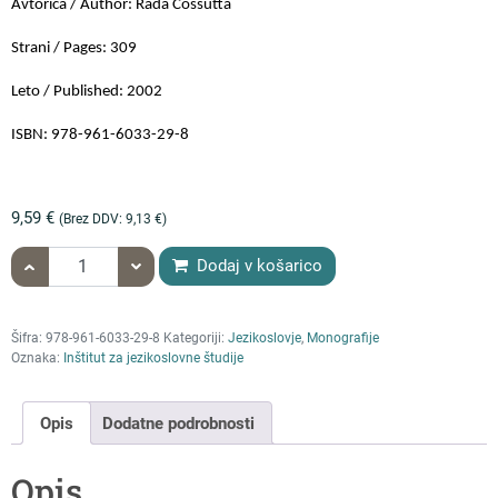
Avtorica / Author: Rada Cossutta
Strani / Pages: 309
Leto / Published: 2002
ISBN: 978-961-6033-29-8
9,59
€
(Brez DDV:
9,13
€
)
količina Rada Cossutta: POLJEDELJSKO in VINOGRADNIŠKO IZR
Dodaj v košarico
Šifra:
978-961-6033-29-8
Kategoriji:
Jezikoslovje
,
Monografije
Oznaka:
Inštitut za jezikoslovne študije
Opis
Dodatne podrobnosti
Opis