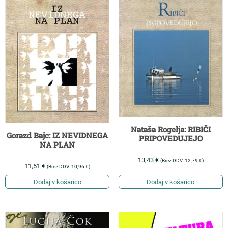
Nataša Rogelja: RIBIČI
Gorazd Bajc: IZ NEVIDNEGA
PRIPOVEDUJEJO
NA PLAN
13,43
€
(Brez DDV:
12,79
€
)
11,51
€
(Brez DDV:
10,96
€
)
Dodaj v košarico
Dodaj v košarico