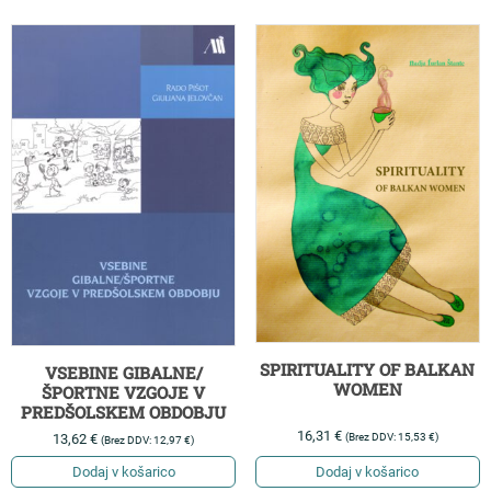
SPIRITUALITY OF BALKAN
VSEBINE GIBALNE/
WOMEN
ŠPORTNE VZGOJE V
PREDŠOLSKEM OBDOBJU
16,31
€
(Brez DDV:
15,53
€
)
13,62
€
(Brez DDV:
12,97
€
)
Dodaj v košarico
Dodaj v košarico