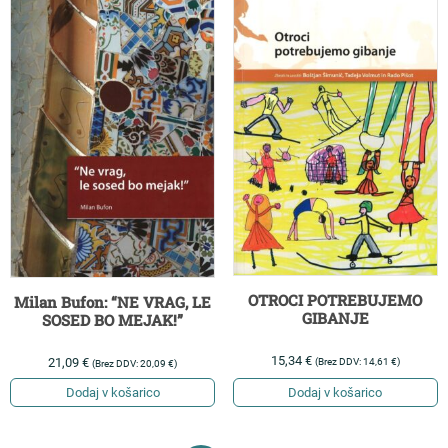
OTROCI POTREBUJEMO
Milan Bufon: “NE VRAG, LE
GIBANJE
SOSED BO MEJAK!”
15,34
€
21,09
€
(Brez DDV:
14,61
€
)
(Brez DDV:
20,09
€
)
Dodaj v košarico
Dodaj v košarico