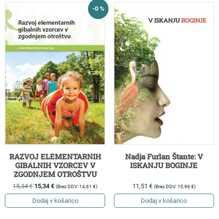
-0 %
RAZVOJ ELEMENTARNIH
Nadja Furlan Štante: V
GIBALNIH VZORCEV V
ISKANJU BOGINJE
ZGODNJEM OTROŠTVU
15,34
€
15,34
€
11,51
€
(Brez DDV:
14,61
€
)
(Brez DDV:
10,96
€
)
Dodaj v košarico
Dodaj v košarico