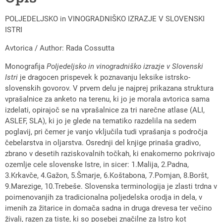
POLJEDELJSKO in VINOGRADNIŠKO IZRAZJE V SLOVENSKI
ISTRI
Avtorica / Author: Rada Cossutta
Monografija
Poljedeljsko in vinogradniško izrazje v Slovenski
Istri
je dragocen prispevek k poznavanju leksike istrsko-
slovenskih govorov. V prvem delu je najprej prikazana struktura
vprašalnice za anketo na terenu, ki jo je morala avtorica sama
izdelati, opirajoč se na vprašalnice za tri narečne atlase (ALI,
ASLEF, SLA), ki jo je glede na tematiko razdelila na sedem
poglavij, pri čemer je vanjo vključila tudi vprašanja s področja
čebelarstva in oljarstva. Osrednji del knjige prinaša gradivo,
zbrano v desetih raziskovalnih točkah, ki enakomerno pokrivajo
ozemlje cele slovenske Istre, in sicer: 1.Malija, 2.Padna,
3.Krkavče, 4.Gažon, 5.Šmarje, 6.Koštabona, 7.Pomjan, 8.Boršt,
9.Marezige, 10.Trebeše. Slovenska terminologija je zlasti trdna v
poimenovanjih za tradicionalna poljedelska orodja in dela, v
imenih za žitarice in domača sadna in druga drevesa ter večino
živali, razen za tiste, ki so posebej značilne za Istro kot