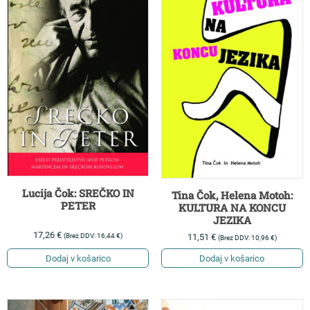
Lucija Čok: SREČKO IN
Tina Čok, Helena Motoh:
PETER
KULTURA NA KONCU
JEZIKA
17,26
€
(Brez DDV:
16,44
€
)
11,51
€
(Brez DDV:
10,96
€
)
Dodaj v košarico
Dodaj v košarico