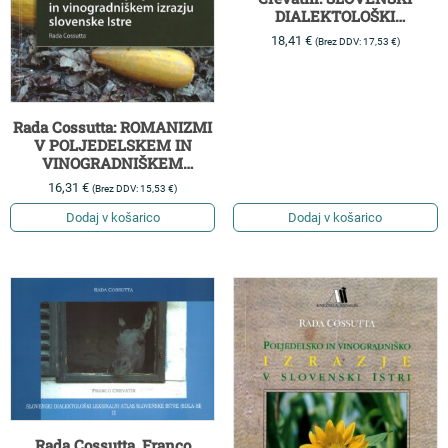
DIALEKTOLOŠKI
LEKSIKALNI ATLAS
18,41
€
(Brez DDV:
17,53
€
)
SLOVENSKE ISTRE (SDLA-
SI) I
Rada Cossutta: ROMANIZMI
V POLJEDELSKEM IN
VINOGRADNIŠKEM
IZRAZJU SLOVENSKE
16,31
€
(Brez DDV:
15,53
€
)
ISTRE
Dodaj v košarico
Dodaj v košarico
Rada Cossutta, Franco