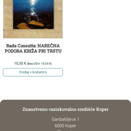
Rada Cossutta: NAREČNA
PODOBA KRIŽA PRI TRSTU
10,55
€
(Brez DDV:
10,05
€
)
Dodaj v košarico
Znanstveno-raziskovalno središče Koper
Garibaldijeva 1
6000 Koper