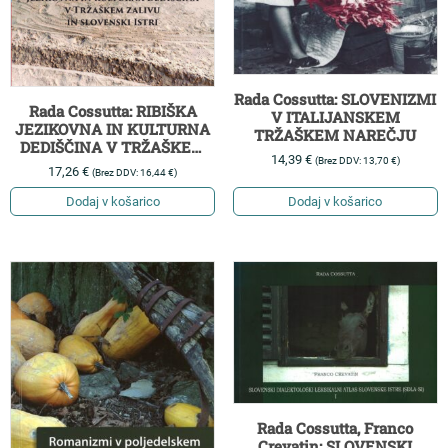
Rada Cossutta: SLOVENIZMI
Rada Cossutta: RIBIŠKA
V ITALIJANSKEM
JEZIKOVNA IN KULTURNA
TRŽAŠKEM NAREČJU
DEDIŠČINA V TRŽAŠKEM
14,39
€
(Brez DDV:
13,70
€
)
ZALIVU IN SLOVENSKI
17,26
€
(Brez DDV:
16,44
€
)
ISTRI
Dodaj v košarico
Dodaj v košarico
Rada Cossutta, Franco
Crevatin: SLOVENSKI