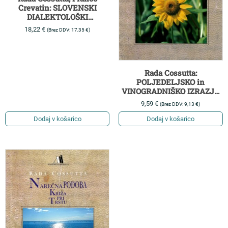
Crevatin: SLOVENSKI
DIALEKTOLOŠKI
LEKSIKALNI ATLAS
18,22
€
(Brez DDV:
17,35
€
)
SLOVENSKE ISTRE (SDLA-
SI) II
Rada Cossutta:
POLJEDELJSKO in
VINOGRADNIŠKO IZRAZJE
V SLOVENSKI ISTRI
9,59
€
(Brez DDV:
9,13
€
)
Dodaj v košarico
Dodaj v košarico