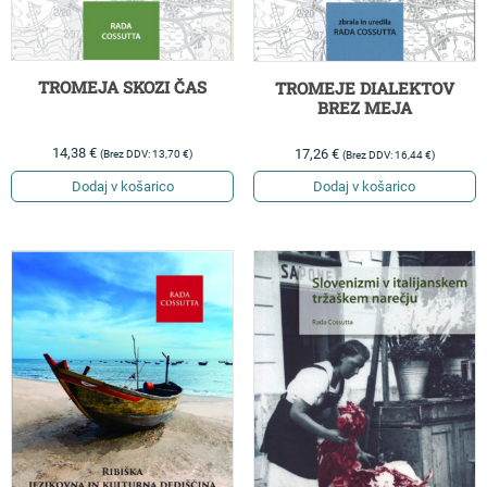
TROMEJA SKOZI ČAS
TROMEJE DIALEKTOV
BREZ MEJA
14,38
€
17,26
€
(Brez DDV:
13,70
€
)
(Brez DDV:
16,44
€
)
Dodaj v košarico
Dodaj v košarico