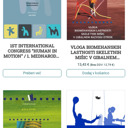
1ST INTERNATIONAL
VLOGA BIOMEHANSKIH
CONGRESS “HUMAN IN
LASTNOSTI SKELETNIH
MOTION” / 1. MEDNARODNI
MIŠIC V GIBALNEM
KONGRES »ČLOVEK V
RAZVOJU OTROK
13,43
€
(Brez DDV:
12,79
€
)
GIBANJU«
Preberi več
Dodaj v košarico