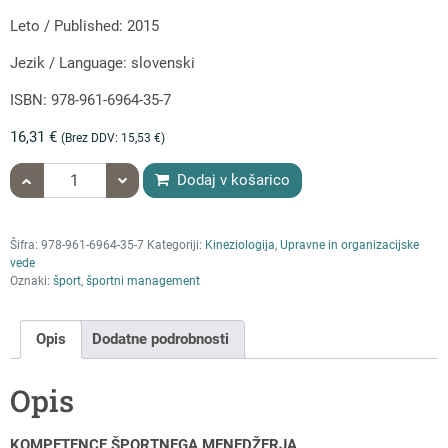
Leto / Published: 2015
Jezik / Language: slovenski
ISBN: 978-961-6964-35-7
16,31
€
(Brez DDV:
15,53
€
)
količina Iztok Retar: KOMPETENCE ŠPORTNEGA MENEDŽERJA
Dodaj v košarico
Šifra:
978-961-6964-35-7
Kategoriji:
Kineziologija
,
Upravne in organizacijske
vede
Oznaki:
šport
,
športni management
Opis
Dodatne podrobnosti
Opis
KOMPETENCE ŠPORTNEGA MENEDŽERJA