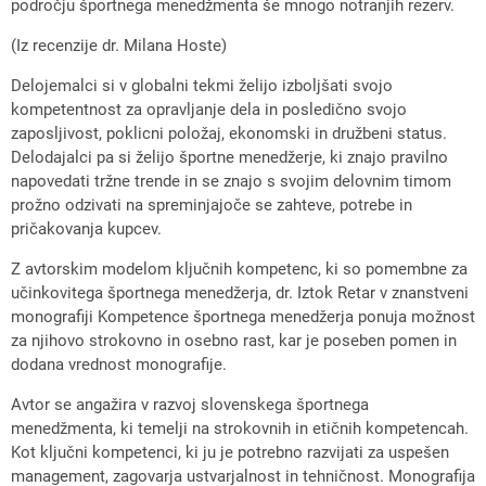
področju športnega menedžmenta še mnogo notranjih rezerv.
(Iz recenzije dr. Milana Hoste)
Delojemalci si v globalni tekmi želijo izboljšati svojo
kompetentnost za opravljanje dela in posledično svojo
zaposljivost, poklicni položaj, ekonomski in družbeni status.
Delodajalci pa si želijo športne menedžerje, ki znajo pravilno
napovedati tržne trende in se znajo s svojim delovnim timom
prožno odzivati na spreminjajoče se zahteve, potrebe in
pričakovanja kupcev.
Z avtorskim modelom ključnih kompetenc, ki so pomembne za
učinkovitega športnega menedžerja, dr. Iztok Retar v znanstveni
monografiji Kompetence športnega menedžerja ponuja možnost
za njihovo strokovno in osebno rast, kar je poseben pomen in
dodana vrednost monografije.
Avtor se angažira v razvoj slovenskega športnega
menedžmenta, ki temelji na strokovnih in etičnih kompetencah.
Kot ključni kompetenci, ki ju je potrebno razvijati za uspešen
management, zagovarja ustvarjalnost in tehničnost. Monografija