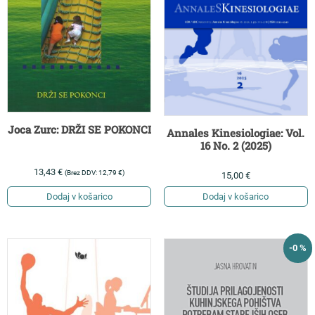
Joca Zurc: DRŽI SE POKONCI
Annales Kinesiologiae: Vol.
16 No. 2 (2025)
13,43
€
(Brez DDV:
12,79
€
)
15,00
€
Dodaj v košarico
Dodaj v košarico
-0 %