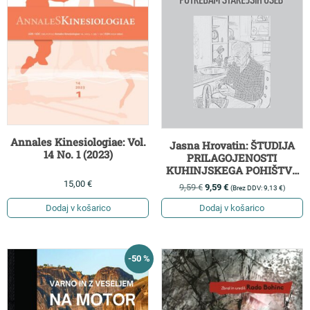
Annales Kinesiologiae: Vol.
Jasna Hrovatin: ŠTUDIJA
14 No. 1 (2023)
PRILAGOJENOSTI
KUHINJSKEGA POHIŠTVA
POTREBAM STAREJŠIH
15,00
€
9,59
€
9,59
€
(Brez DDV:
9,13
€
)
OSEB
Dodaj v košarico
Dodaj v košarico
-50 %