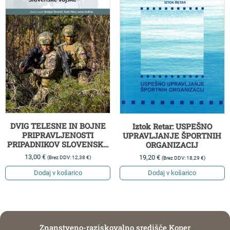
DVIG TELESNE IN BOJNE
Iztok Retar: USPEŠNO
PRIPRAVLJENOSTI
UPRAVLJANJE ŠPORTNIH
PRIPADNIKOV SLOVENSKE
ORGANIZACIJ
VOJSKE
13,00
€
19,20
€
(Brez DDV:
12,38
€
)
(Brez DDV:
18,29
€
)
Dodaj v košarico
Dodaj v košarico
Znanstveno-raziskovalno središče Koper