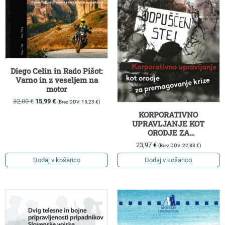
Diego Celin in Rado Pišot:
Varno in z veseljem na
motor
32,00
€
15,99
€
(Brez DDV:
15,23
€
)
KORPORATIVNO
UPRAVLJANJE KOT
ORODJE ZA
PREMAGOVANJE KRIZE
23,97
€
(Brez DDV:
22,83
€
)
Dodaj v košarico
Dodaj v košarico