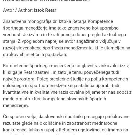
Avtor / Author:
Iztok Retar
Znanstvena monografija dr. Iztoka Retarja Kompetence
športnega menedžerja ima tako znanstveno kot uporabno
vrednost. Je izvirna in hkrati ponuja dober pregled aktualnega
stanja. Z vpogledom naprej se avtor angažirano vključuje v
razvoj slovenskega športnega menedžmenta, ki je utemeljen na
strokovnih in etičnih postavkah.
Kompetence športnega menedžerja so glavni raziskovalni izziv,
ki si ga je Retar zastavil, in zato je temu posvečenega tudi
največ prostora. Poleg pregledne študije na polju kompetenc s
splošnega in športnomenedžerskega stališča uporabi tudi
kvantitativne in kvalitativne raziskovalne prijeme ter nas sooči z
modelom strukture kompetenc slovenskih športnih
menedžerjev.
Če splošno velja, da slovenski športniki presegajo pričakovane
rezultate glede na okoliščine in zaostrenost mednarodne
konkurence, lahko skupaj z Retarjem ugotovimo, da imamo na