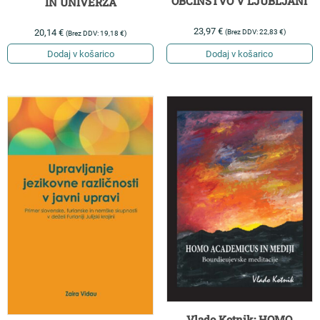
OBČINSTVO V LJUBLJANI
IN UNIVERZA
23,97
€
20,14
€
(Brez DDV:
22,83
€
)
(Brez DDV:
19,18
€
)
Dodaj v košarico
Dodaj v košarico
Vlado Kotnik: HOMO