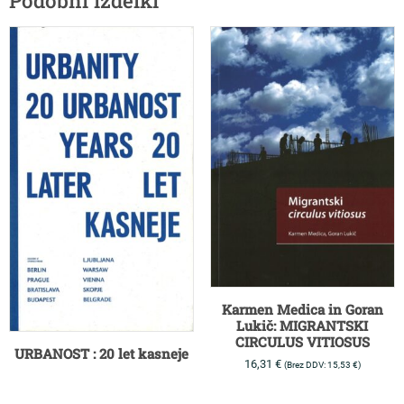
Karmen Medica in Goran
Lukič: MIGRANTSKI
CIRCULUS VITIOSUS
URBANOST : 20 let kasneje
16,31
€
(Brez DDV:
15,53
€
)