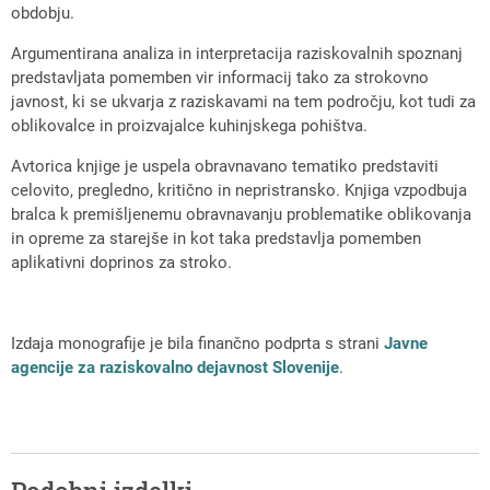
obdobju.
Argumentirana analiza in interpretacija raziskovalnih spoznanj
predstavljata pomemben vir informacij tako za strokovno
javnost, ki se ukvarja z raziskavami na tem področju, kot tudi za
oblikovalce in proizvajalce kuhinjskega pohištva.
Avtorica knjige je uspela obravnavano tematiko predstaviti
celovito, pregledno, kritično in nepristransko. Knjiga vzpodbuja
bralca k premišljenemu obravnavanju problematike oblikovanja
in opreme za starejše in kot taka predstavlja pomemben
aplikativni doprinos za stroko.
Izdaja monografije je bila finančno podprta s strani
Javne
agencije za raziskovalno dejavnost Slovenije
.
Podobni izdelki