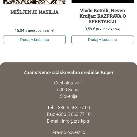
Vlado Kotnik, Neven
MIŠLJENJE NASILJA
Kruljac: RAZPRAVA O
SPEKTAKLU
9,59
€
(Brez DDV:
9,13
€
)
15,34
€
(Brez DDV:
14,61
€
)
Dodaj v košarico
Dodaj v košarico
Znanstveno-raziskovalno središče Koper
Garibaldijeva 1
6000 Koper
Slovenija
Tel:
+386 5 663 77 00
Fax:
+386 5 663 77 10
E-mail:
info@zrs-kp.si
Pravno obvestilo