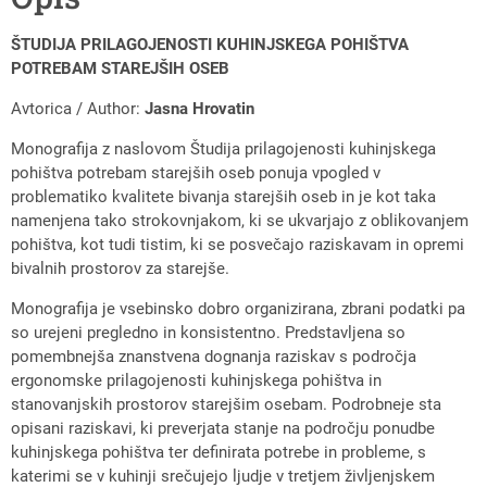
ŠTUDIJA PRILAGOJENOSTI KUHINJSKEGA POHIŠTVA
POTREBAM STAREJŠIH OSEB
Avtorica / Author:
Jasna Hrovatin
Monografija z naslovom Študija prilagojenosti kuhinjskega
pohištva potrebam starejših oseb ponuja vpogled v
problematiko kvalitete bivanja starejših oseb in je kot taka
namenjena tako strokovnjakom, ki se ukvarjajo z oblikovanjem
pohištva, kot tudi tistim, ki se posvečajo raziskavam in opremi
bivalnih prostorov za starejše.
Monografija je vsebinsko dobro organizirana, zbrani podatki pa
so urejeni pregledno in konsistentno. Predstavljena so
pomembnejša znanstvena dognanja raziskav s področja
ergonomske prilagojenosti kuhinjskega pohištva in
stanovanjskih prostorov starejšim osebam. Podrobneje sta
opisani raziskavi, ki preverjata stanje na področju ponudbe
kuhinjskega pohištva ter definirata potrebe in probleme, s
katerimi se v kuhinji srečujejo ljudje v tretjem življenjskem