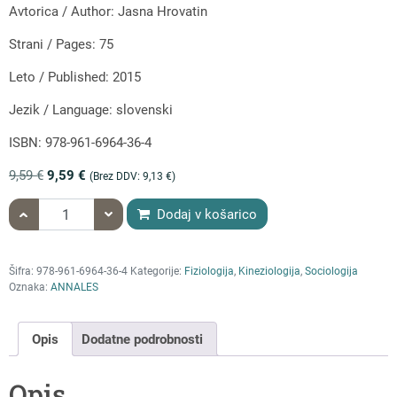
Avtorica / Author: Jasna Hrovatin
Strani / Pages: 75
Leto / Published: 2015
Jezik / Language: slovenski
ISBN: 978-961-6964-36-4
9,59
€
9,59
€
(Brez DDV:
9,13
€
)
količina Jasna Hrovatin: ŠTUDIJA PRILAGOJENOSTI KUHINJS
Dodaj v košarico
Šifra:
978-961-6964-36-4
Kategorije:
Fiziologija
,
Kineziologija
,
Sociologija
Oznaka:
ANNALES
Opis
Dodatne podrobnosti
Opis