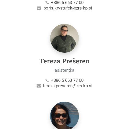
+386 5 663 77 00
boris.krystufek@zrs-kp.si
Tereza Prešeren
asistentka
+386 5 663 77 00
tereza.preseren@zrs-kp.si