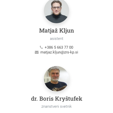
Matjaž Kljun
asistent
+386 5 663 77 00
matjaz.kljun@zrs-kp.si
dr. Boris Kryštufek
znanstveni svetnik