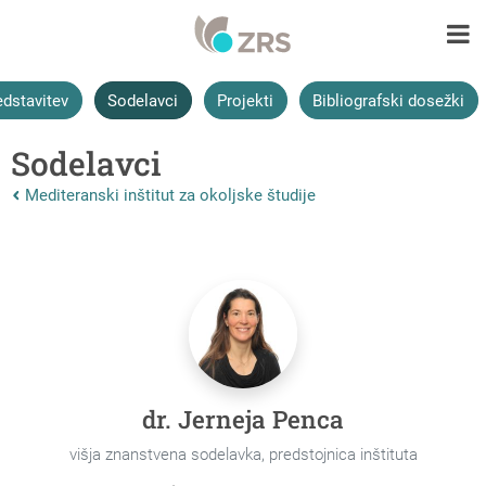
edstavitev
Sodelavci
Projekti
Bibliografski dosežki
Sodelavci
Nazaj na vrhnjo stran:
Mediteranski inštitut za okoljske študije
dr. Jerneja Penca
višja znanstvena sodelavka, predstojnica inštituta