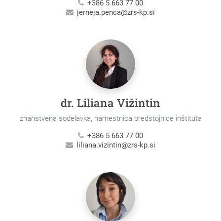
+386 5 663 77 00
jerneja.penca@zrs-kp.si
dr. Liliana Vižintin
znanstvena sodelavka, namestnica predstojnice inštituta
+386 5 663 77 00
liliana.vizintin@zrs-kp.si