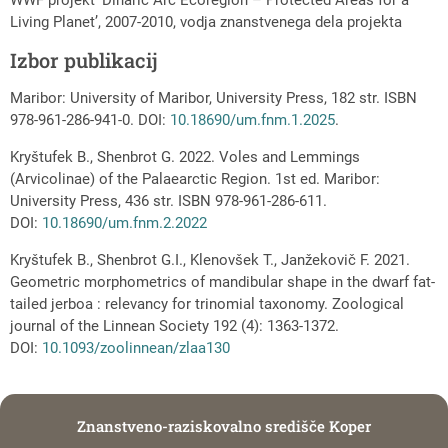
WWF projekt ‘Dinaric Arc Ecoregion – Protected Areas for a
Living Planet’, 2007-2010, vodja znanstvenega dela projekta
Izbor publikacij
Maribor: University of Maribor, University Press, 182 str. ISBN
978-961-286-941-0. DOI:
10.18690/um.fnm.1.2025
.
Kryštufek B., Shenbrot G. 2022. Voles and Lemmings
(Arvicolinae) of the Palaearctic Region. 1st ed. Maribor:
University Press, 436 str. ISBN 978-961-286-611.
DOI:
10.18690/um.fnm.2.2022
Kryštufek B., Shenbrot G.I., Klenovšek T., Janžekovič F. 2021.
Geometric morphometrics of mandibular shape in the dwarf fat-
tailed jerboa : relevancy for trinomial taxonomy. Zoological
journal of the Linnean Society 192 (4): 1363-1372.
DOI:
10.1093/zoolinnean/zlaa130
Znanstveno-raziskovalno središče Koper