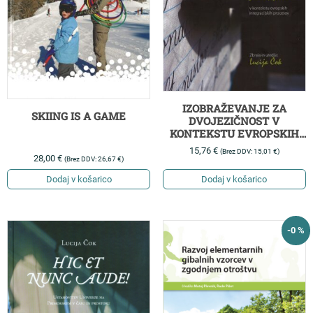
IZOBRAŽEVANJE ZA
SKIING IS A GAME
DVOJEZIČNOST V
KONTEKSTU EVROPSKIH
INTEGRACIJSKIH
15,76
€
(Brez DDV:
15,01
€
)
PROCESOV
28,00
€
(Brez DDV:
26,67
€
)
Dodaj v košarico
Dodaj v košarico
-0 %