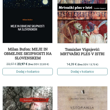
Milan Bufon: MEJE IN
Tomislav Vignjević:
OBMEJNE SKUPNOSTI NA
MRTVAŠKI PLES V ISTRI
SLOVENSKEM
23,97
€
23,97
€
14,39
€
(Brez DDV:
22,83
€
)
(Brez DDV:
13,70
€
)
Dodaj v košarico
Dodaj v košarico