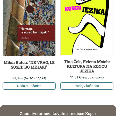
Tina Čok, Helena Motoh:
Milan Bufon: “NE VRAG, LE
KULTURA NA KONCU
SOSED BO MEJAK!”
JEZIKA
11,51
€
(Brez DDV:
10,96
€
)
21,09
€
(Brez DDV:
20,09
€
)
Dodaj v košarico
Dodaj v košarico
Znanstveno-raziskovalno središče Koper