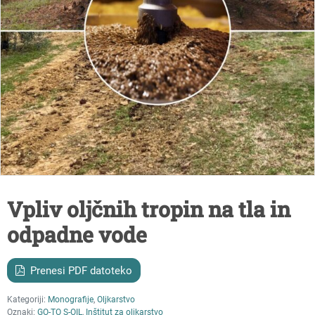
Vpliv oljčnih tropin na tla in
odpadne vode
Prenesi PDF datoteko
Kategoriji:
Monografije
,
Oljkarstvo
Oznaki:
GO-TO S-OIL
,
Inštitut za oljkarstvo