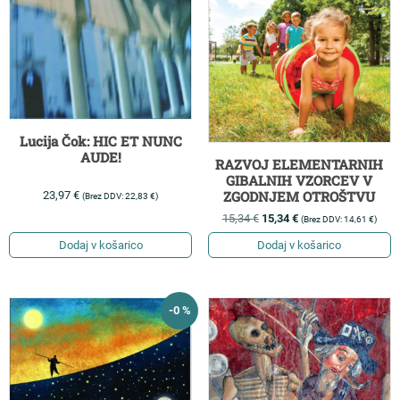
Lucija Čok: HIC ET NUNC
AUDE!
RAZVOJ ELEMENTARNIH
GIBALNIH VZORCEV V
ZGODNJEM OTROŠTVU
23,97
€
(Brez DDV:
22,83
€
)
15,34
€
15,34
€
(Brez DDV:
14,61
€
)
Dodaj v košarico
Dodaj v košarico
-0 %