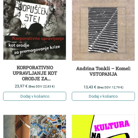
KORPORATIVNO
Andrina Tonkli – Komel:
UPRAVLJANJE KOT
VSTOPANJA
ORODJE ZA
PREMAGOVANJE KRIZE
23,97
€
(Brez DDV:
22,83
€
)
13,43
€
(Brez DDV:
12,79
€
)
Dodaj v košarico
Dodaj v košarico