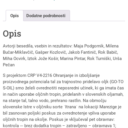
Opis
Dodatne podrobnosti
Opis
Avtorji besedila, vsebin in rezultatov: Maja Podgornik, Milena
Bučar-Miklavčič, Gašper Kozlovič, Jakob Fantinič, Rok Babič,
Miha Ocvirk, Iztok Jože Košir, Marina Pintar, Rok Turniški, Urša
Pečan
S projektom CRP V4-2216 Ohranjanje in izboljšanje
proizvodnega potenciala tal za trajnostno pridelavo oljk (GO-TO
S-OIL) smo želeli ovrednotiti neposredni učinek, ki ga imata čas
in način uporabe oljčnih tropin, pridelanih v slovenskih oljarnah,
na stanje tal, talno vodo, prehrano rastlin. Na območju
slovenske Istre v oljčniku sorte ˈItranaˈ na lokaciji Marezige je
bil zasnovan poljski poskus za ovrednotenje vpliva uporabe
oljčnih tropin na okolje. Poskus je vključeval pet obravnav:
kontrola ─ brez dodatka tropin – zatravljeno – obravnava 1;