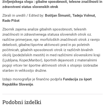
življenjskega sloga : gibalne sposobnosti, telesne značilnosti in
zdravstveni status slovenskih otrok
Zbrali in uredili / Edited by:
Boštjan Šimunič, Tadeja Volmut,
Rado Pišot
Zbornik zajema analize gibalnih sposobnosti, telesnih
značilnosti in zdravstvenega statusa slovenskih otrok oz.
različne primerjave, npr. morfoloških značilnosti otrok z ravnjo
debelosti, gibalne/športne aktivnosti pred in po poletnih
počitnicah, gibalnih sposobnosti otrok iz različnih bivalnih
okolij (podeželskih mestih) in med različnimi slovenskimi kraji
(Ljubljana, Koper,Maribor), športnih dejavnosti z materialnimi
pogoji vrtcev ter športne aktivnosti otrok s stopnjo izobrazbe
staršev in velikostjo družine.
Izdajo monografije je finančno podprla
Fundacija za šport
Republike Slovenije
.
Podobni izdelki