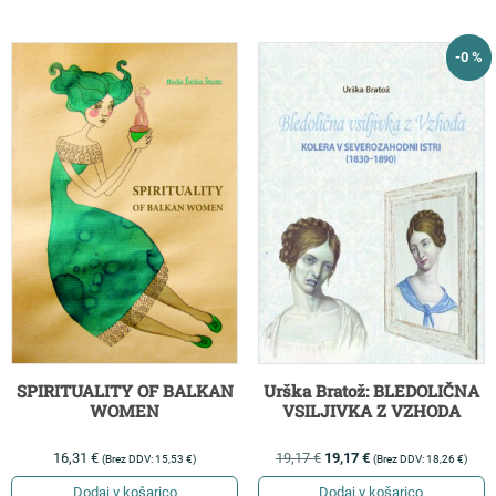
-0 %
Urška Bratož: BLEDOLIČNA
SPIRITUALITY OF BALKAN
VSILJIVKA Z VZHODA
WOMEN
19,17
€
19,17
€
16,31
€
(Brez DDV:
18,26
€
)
(Brez DDV:
15,53
€
)
Dodaj v košarico
Dodaj v košarico