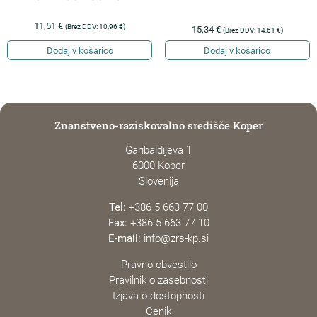
11,51
€
(Brez DDV:
10,96
€
)
15,34
€
(Brez DDV:
14,61
€
)
Dodaj v košarico
Dodaj v košarico
Znanstveno-raziskovalno središče Koper
Garibaldijeva 1
6000 Koper
Slovenija
Tel:
+386 5 663 77 00
Fax:
+386 5 663 77 10
E-mail:
info@zrs-kp.si
Pravno obvestilo
Pravilnik o zasebnosti
Izjava o dostopnosti
Cenik