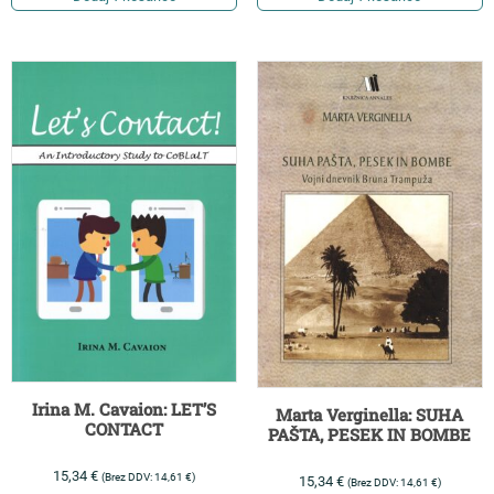
Irina M. Cavaion: LET’S
Marta Verginella: SUHA
CONTACT
PAŠTA, PESEK IN BOMBE
15,34
€
(Brez DDV:
14,61
€
)
15,34
€
(Brez DDV:
14,61
€
)