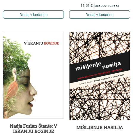
11,51
€
(Brez DDV:
10,96
€
)
Dodaj v košarico
Dodaj v košarico
Nadja Furlan Štante: V
MIŠLJENJE NASILJA
ISKANJU BOGINJE