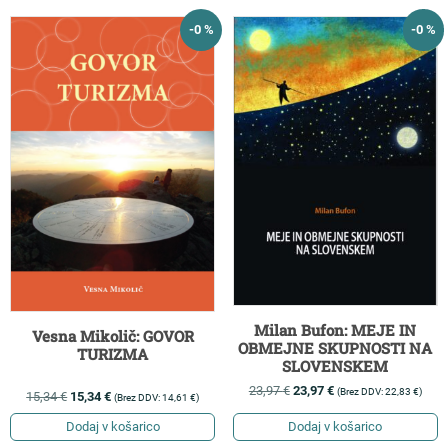
-0 %
-0 %
Milan Bufon: MEJE IN
Vesna Mikolič: GOVOR
OBMEJNE SKUPNOSTI NA
TURIZMA
SLOVENSKEM
23,97
€
23,97
€
(Brez DDV:
22,83
€
)
15,34
€
15,34
€
(Brez DDV:
14,61
€
)
Dodaj v košarico
Dodaj v košarico