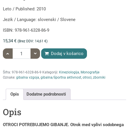
Leto / Published: 2010
Jezik / Language: slovenski / Slovene
ISBN: 978-961-6328-86-9
15,34
€
(Brez DDV:
14,61
€
)
količina OTROCI POTREBUJEMO GIBANJE
Dodaj v košarico
Šifra:
978-961-6328-86-9
Kategoriji:
Kineziologija
,
Monografije
Oznake:
gibalna vzgoja
,
gibalna/športna aktivnost
,
otroci
,
zborniki
Opis
Dodatne podrobnosti
Opis
OTROCI POTREBUJEMO GIBANJE. Otrok med vplivi sodobnega