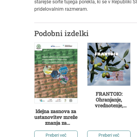
starejše sorte tujega porekla, ki se v Republiki S
pridelovalnim razmeram.
Podobni izdelki
FRANTOIO:
Ohranjanje,
vrednotenje,
karakterizacija in
Idejna zasnova za
zbiranje genskih
ustanovitev mreže
virov oljk (2.
znanja za
izdaja)
trajnostno
slovensko
Preberi več
Preberi več