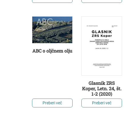
sredozemsko
kmetijstvo
ABC o oljčnem olju
Glasnik ZRS
Koper, Letn. 24, št.
1-2 (2020)
Preberi več
Preberi več