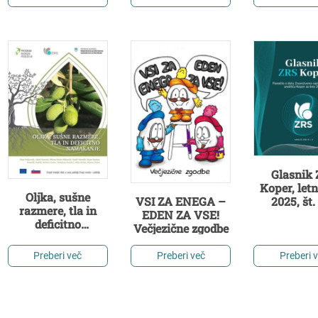
Glasnik
Koper, letn
Oljka, sušne
VSI ZA ENEGA –
2025, št. 
razmere, tla in
EDEN ZA VSE!
Poročilo o
deficitno
Večjezične zgodbe
Znanstv
namakanje
raziskova
središča Ko
Preberi več
Preberi več
Preberi 
leto 20