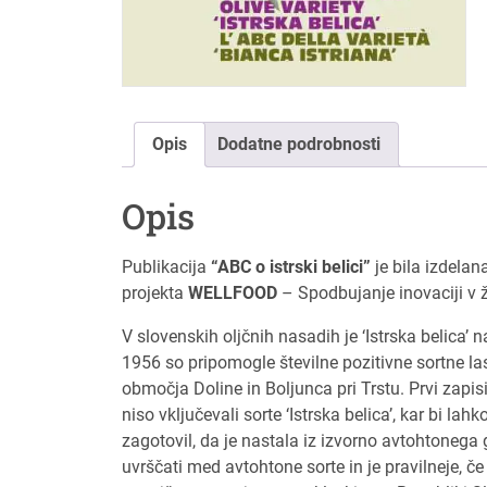
Opis
Dodatne podrobnosti
Opis
Publikacija
“ABC o istrski belici”
je bila izdela
projekta
WELLFOOD
– Spodbujanje inovaciji v ž
V slovenskih oljčnih nasadih je ‘Istrska belica’ n
1956 so pripomogle številne pozitivne sortne lastn
območja Doline in Boljunca pri Trstu. Prvi zapisi
niso vključevali sorte ‘Istrska belica’, kar bi 
zagotovil, da je nastala iz izvorno avtohtonega
uvrščati med avtohtone sorte in je pravilneje,