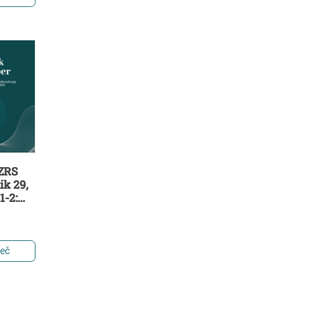
 ZRS
ik 29,
1-2:
 delu
eno-
lnega
per za
več
24