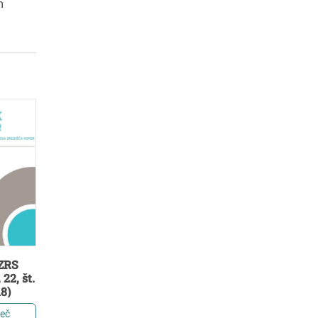
m
 ZRS
 22, št.
18)
več