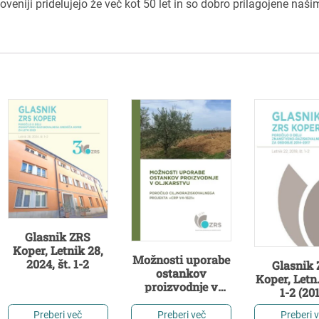
loveniji pridelujejo že več kot 50 let in so dobro prilagojene naši
Glasnik ZRS
Koper, Letnik 28,
Možnosti uporabe
2024, št. 1-2
Glasnik
ostankov
Koper, Letn.
proizvodnje v
1-2 (20
oljkarstvu
Preberi več
Preberi več
Preberi 