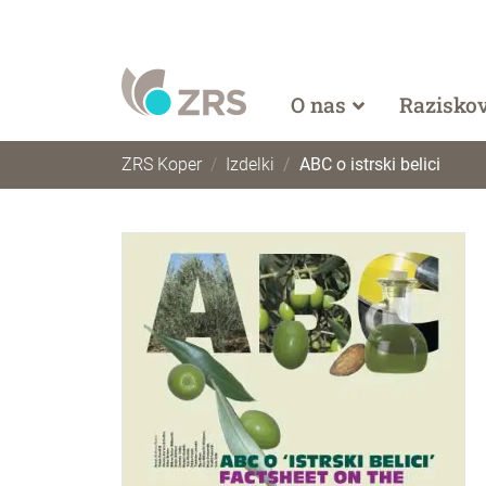
O nas
Razisko
ZRS Koper
Izdelki
ABC o istrski belici