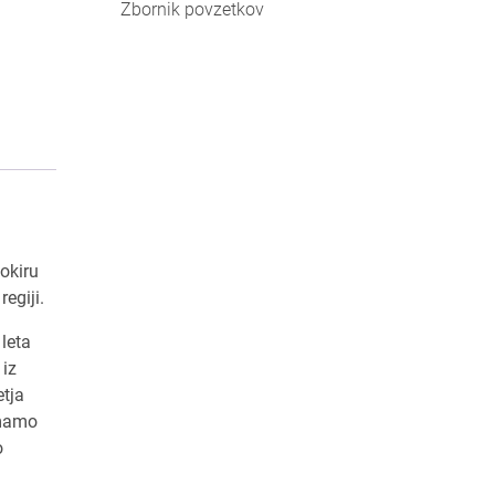
Zbornik povzetkov
okiru
egiji.
 leta
 iz
etja
imamo
o