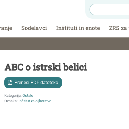
vanje
Sodelavci
Inštituti in enote
ZRS za
ABC o istrski belici
Prenesi PDF datoteko
Kategorija:
Ostalo
Oznaka:
Inštitut za oljkarstvo