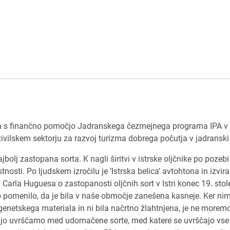
na s finančno pomočjo Jadranskega čezmejnega programa IPA v 
ivilskem sektorju za razvoj turizma dobrega počutja v jadranski r
ajbolj zastopana sorta. K nagli širitvi v istrske oljčnike po pozebi
osti. Po ljudskem izročilu je ‘Istrska belica’ avtohtona in izvira
 Carla Huguesa o zastopanosti oljčnih sort v Istri konec 19. stol
lahko pomenilo, da je bila v naše območje zanešena kasneje. Ker n
 genetskega materiala in ni bila načrtno žlahtnjena, je ne morem
 če jo uvrščamo med udomačene sorte, med katere se uvrščajo vse