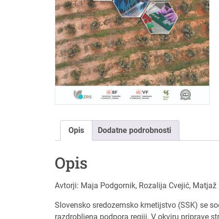
Opis
Dodatne podrobnosti
Opis
Avtorji: Maja Podgornik, Rozalija Cvejić, Matjaž
Slovensko sredozemsko kmetijstvo (SSK) se sooč
razdrobljena podpora regiji. V okviru priprave s