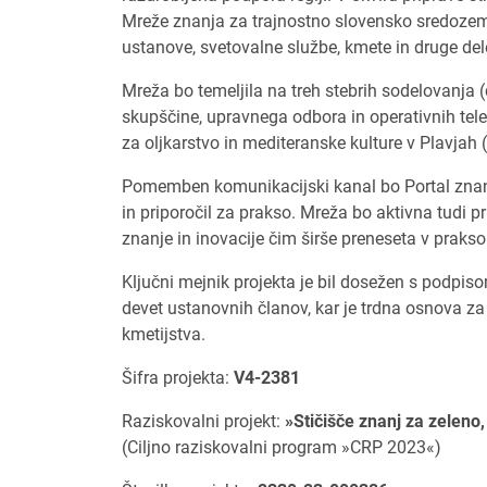
Mreže znanja za trajnostno slovensko sredozems
ustanove, svetovalne službe, kmete in druge del
Mreža bo temeljila na treh stebrih sodelovanja (c
skupščine, upravnega odbora in operativnih te
za oljkarstvo in mediteranske kulture v Plavjah 
Pomemben komunikacijski kanal bo Portal znanja
in priporočil za prakso. Mreža bo aktivna tudi p
znanje in inovacije čim širše preneseta v prakso
Ključni mejnik projekta je bil dosežen s podpis
devet ustanovnih članov, kar je trdna osnova za
kmetijstva.
Šifra projekta:
V4-2381
Raziskovalni projekt:
»Stičišče znanj za zeleno
(Ciljno raziskovalni program »CRP 2023«)