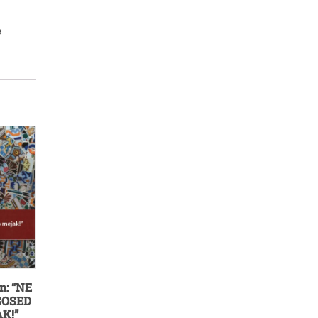
e
n: “NE
SOSED
K!”