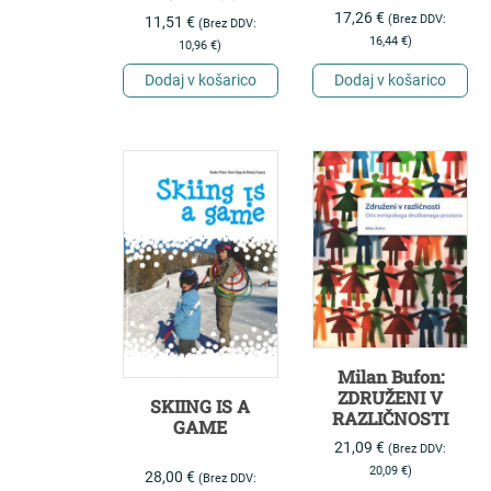
BOGINJE
17,26
€
(Brez DDV:
11,51
€
(Brez DDV:
16,44
€
)
10,96
€
)
Dodaj v košarico
Dodaj v košarico
Milan Bufon:
ZDRUŽENI V
SKIING IS A
RAZLIČNOSTI
GAME
21,09
€
(Brez DDV:
20,09
€
)
28,00
€
(Brez DDV: