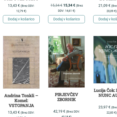
VZORCEV V
15,34
€
15,34
€
13,43
€
21,09
€
(Brez
(Brez DDV:
(Bre
ZGODNJEM
DDV:
14,61
€
)
12,79
€
)
20,09
€
)
OTROŠTVU
Dodaj v košarico
Dodaj v košarico
Dodaj v koš
Lucija Čok:
PIRJEVČEV
NUNC AU
Andrina Tonkli –
ZBORNIK
Komel:
VSTOPANJA
23,97
€
(Bre
42,19
€
(Brez DDV:
13,43
€
(Brez DDV:
22,83
€
)
40,18
€
)