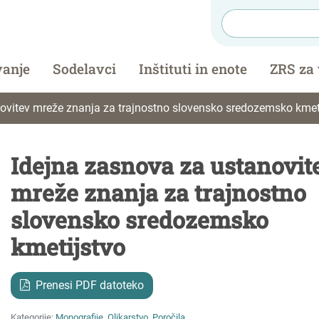
vanje
Sodelavci
Inštituti in enote
ZRS za
ovitev mreže znanja za trajnostno slovensko sredozemsko kmet
Idejna zasnova za ustanovit
mreže znanja za trajnostno
slovensko sredozemsko
kmetijstvo
Prenesi PDF datoteko
Kategorije:
Monografije
,
Oljkarstvo
,
Poročila