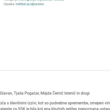
Oznaka:
Inštitut za oljkarstvo
 Glavan, Tjaša Pogačar, Majda Černič Istenič in drugi
a s številnimi izzivi, kot so podnebne spremembe, omejeni viri
trategije za SSK je bila kot ena ključnih rešitev prepoznana ustan