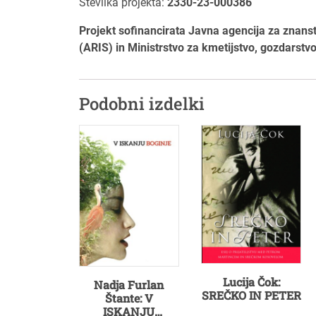
Številka projekta:
2330-23-000386
Projekt sofinancirata Javna agencija za znans
(ARIS) in Ministrstvo za kmetijstvo, gozdarst
Podobni izdelki
Lucija Čok:
Nadja Furlan
SREČKO IN PETER
Štante: V
ISKANJU