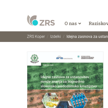
O nas
Razisko
ZRS Koper
Izdelki
Idejna zasnova za ustan