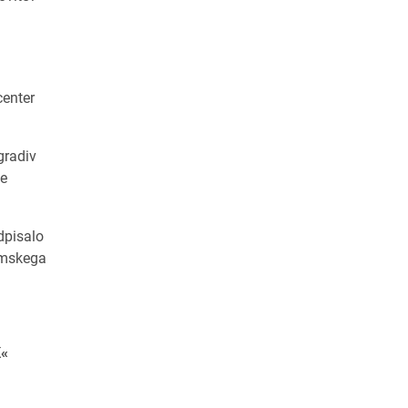
center
gradiv
se
dpisalo
zemskega
K«