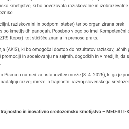
ko kmetijstvo, ki bo povezovala raziskovalne in izobraževalne
ežnike.
iljni, raziskovalni in podporni steber) ter bo organizirana prek
les po kmetijskih panogah. Posebno vlogo bo imel Kompetenčni 
(ZRS Koper) kot stičišče znanja in prenosa praks.
 (AKIS), ki bo omogočal dostop do rezultatov raziskav, učnih 
ri promociji in sodelovanju na sejmih, dogodkih in v medijih, da 
.
om Pisma o nameri za ustanovitev mreže (8. 4. 2025), ki ga je po
 nadaljnji razvoj mreže in trajnostni razvoj slovenskega sredo
, trajnostno in inovativno sredozemsko kmetijstvo – MED-STI-