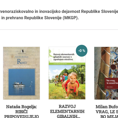
tvenoraziskovalno in inovacijsko dejavnost Republike Slovenij
vo in prehrano Republike Slovenije (MKGP).
-0 %
RAZVOJ
Nataša Rogelja:
Milan Bufo
ELEMENTARNIH
RIBIČI
VRAG, LE 
GIBALNIH
PRIPOVEDUJEJO
BO MEJA