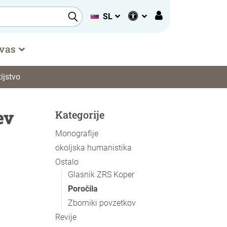
SL
 vas
ijstvo
ev
Kategorije
Monografije
okoljska humanistika
Ostalo
Glasnik ZRS Koper
Poročila
Zborniki povzetkov
Revije