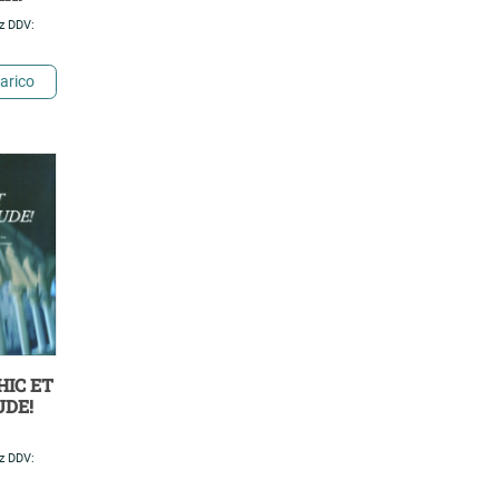
z DDV:
arico
 HIC ET
DE!
z DDV: