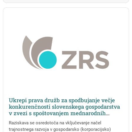
Ukrepi prava družb za spodbujanje večje
konkurenčnosti slovenskega gospodarstva
v zvezi s spoštovanjem mednarodnih
pogodb s področja človekovih pravic in
Raziskava se osredotoča na vključevanje načel
okolja ter boja proti podnebnim
trajnostnega razvoja v gospodarsko (korporacijsko)