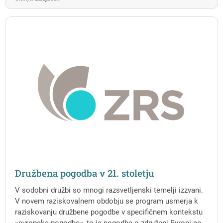
Družbena pogodba v 21. stoletju
V sodobni družbi so mnogi razsvetljenski temelji izzvani.
V novem raziskovalnem obdobju se program usmerja k
raziskovanju družbene pogodbe v specifičnem kontekstu
»evropske pogodbe«, to je pogodbe o združeni Evropi po