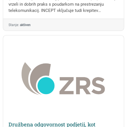
vrzeli in dobrih praks s poudarkom na prestrezanju
telekomunikacij. INCEPT vključuje tudi krepitev
kompetenc pravnih strokovnjakov in si prizadeva za
izboljšanje uporabe evropskega preiskovalnega naloga ter
Stanje:
aktiven
zagotavljanje veljavnosti dokazov.
Družbena odgovornost podjetij, kot