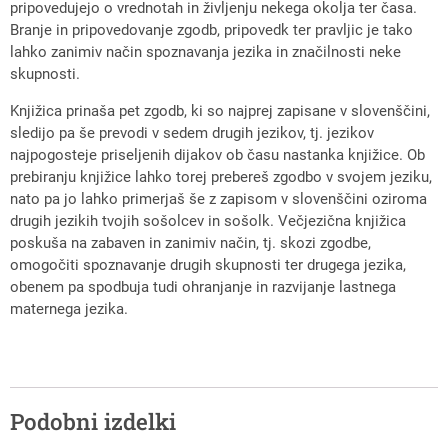
pripovedujejo o vrednotah in življenju nekega okolja ter časa.
Branje in pripovedovanje zgodb, pripovedk ter pravljic je tako
lahko zanimiv način spoznavanja jezika in značilnosti neke
skupnosti.
Knjižica prinaša pet zgodb, ki so najprej zapisane v slovenščini,
sledijo pa še prevodi v sedem drugih jezikov, tj. jezikov
najpogosteje priseljenih dijakov ob času nastanka knjižice. Ob
prebiranju knjižice lahko torej prebereš zgodbo v svojem jeziku,
nato pa jo lahko primerjaš še z zapisom v slovenščini oziroma
drugih jezikih tvojih sošolcev in sošolk. Večjezična knjižica
poskuša na zabaven in zanimiv način, tj. skozi zgodbe,
omogočiti spoznavanje drugih skupnosti ter drugega jezika,
obenem pa spodbuja tudi ohranjanje in razvijanje lastnega
maternega jezika.
Podobni izdelki