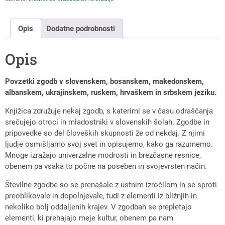
Opis
Dodatne podrobnosti
Opis
Povzetki zgodb v slovenskem, bosanskem, makedonskem,
albanskem, ukrajinskem, ruskem, hrvaškem in srbskem jeziku.
Knjižica združuje nekaj zgodb, s katerimi se v času odraščanja
srečujejo otroci in mladostniki v slovenskih šolah. Zgodbe in
pripovedke so del človeških skupnosti že od nekdaj. Z njimi
ljudje osmišljamo svoj svet in opisujemo, kako ga razumemo.
Mnoge izražajo univerzalne modrosti in brezčasne resnice,
obenem pa vsaka to počne na poseben in svojevrsten način.
Številne zgodbe so se prenašale z ustnim izročilom in se sproti
preoblikovale in dopolnjevale, tudi z elementi iz bližnjih in
nekoliko bolj oddaljenih krajev. V zgodbah se prepletajo
elementi, ki prehajajo meje kultur, obenem pa nam