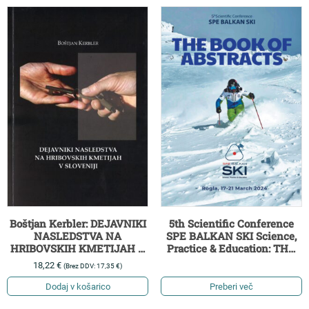
5th Scientific Conference
Boštjan Kerbler: DEJAVNIKI
SPE BALKAN SKI Science,
NASLEDSTVA NA
Practice & Education: THE
HRIBOVSKIH KMETIJAH V
BOOK OF ABSTRACTS
SLOVENIJI
18,22
€
(Brez DDV:
17,35
€
)
Dodaj v košarico
Preberi več