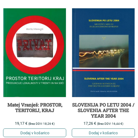
SLOVENIJA PO LETU 2004 /
Matej Vranješ: PROSTOR,
SLOVENIA AFTER THE
TERITORIJ, KRAJ
YEAR 2004
17,26
€
19,17
€
(Brez DDV:
16,44
€
)
(Brez DDV:
18,26
€
)
Dodaj v košarico
Dodaj v košarico