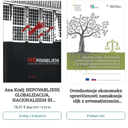
Ana Kralj: NEPOVABLJENI:
Ovrednotenje ekonomske
GLOBALIZACIJA,
upravičenosti namakanja
NACIONALIZEM IN
oljk z avtomatiziranim
MIGRACIJE
sistemom za deficitno
16,31
€
(Brez DDV:
15,53
€
)
namakanje
Dodaj v košarico
Preberi več