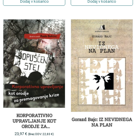
Dodaj v košarico
Dodaj v košarico
KORPORATIVNO
Gorazd Bajc: IZ NEVIDNEGA
UPRAVLJANJE KOT
NA PLAN
ORODJE ZA
PREMAGOVANJE KRIZE
23,97
€
(Brez DDV:
22,83
€
)