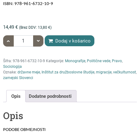
ISBN: 978-961-6732-10-9
14,49
€
(Brez DDV:
13,80
€
)
količina PODOBE OBMEJNOSTI
Dodaj v košarico
Šifra:
978-961-6732-10-9
Kategorije:
Monografije
,
Politične vede
,
Pravo
,
Sociologija
Oznake:
državne meje
,
Inštitut za družboslovne študije
,
migracije
,
večkulturnost
,
zamejski Slovenci
Opis
Dodatne podrobnosti
Opis
PODOBE OBMEJNOSTI