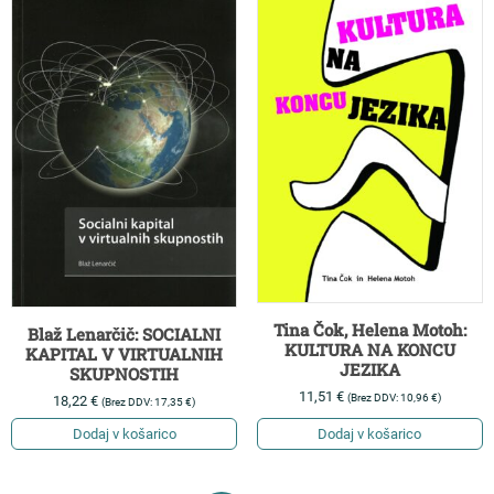
Tina Čok, Helena Motoh:
Blaž Lenarčič: SOCIALNI
KULTURA NA KONCU
KAPITAL V VIRTUALNIH
JEZIKA
SKUPNOSTIH
11,51
€
(Brez DDV:
10,96
€
)
18,22
€
(Brez DDV:
17,35
€
)
Dodaj v košarico
Dodaj v košarico