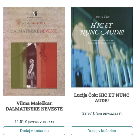
Lucija Čok: HIC ET NUNC
AUDE!
Vilma Malečkar:
DALMATINSKE NEVESTE
23,97
€
(Brez DDV:
22,83
€
)
11,51
€
(Brez DDV:
10,96
€
)
Dodaj v košarico
Dodaj v košarico