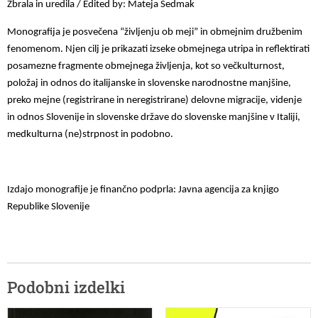
Zbrala in uredila / Edited by: Mateja Sedmak
Monografija je posvečena “življenju ob meji” in obmejnim družbenim
fenomenom. Njen cilj je prikazati izseke obmejnega utripa in reflektirati
posamezne fragmente obmejnega življenja, kot so večkulturnost,
položaj in odnos do italijanske in slovenske narodnostne manjšine,
preko mejne (registrirane in neregistrirane) delovne migracije, videnje
in odnos Slovenije in slovenske države do slovenske manjšine v Italiji,
medkulturna (ne)strpnost in podobno.
Izdajo monografije je finančno podprla: Javna agencija za knjigo
Republike Slovenije
Podobni izdelki