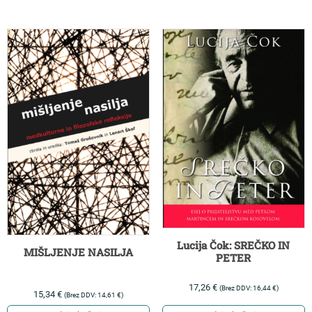
Lucija Čok: SREČKO IN
MIŠLJENJE NASILJA
PETER
17,26
€
(Brez DDV:
16,44
€
)
15,34
€
(Brez DDV:
14,61
€
)