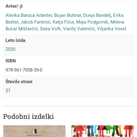
Avtor/-ji
Alenka Baruca Arbeiter
,
Bojan Butinar
,
Dunja Bandelj
,
Erika
Bešter
,
Jakob Fantinič
,
Katja Fičur
,
Maja Podgornik
,
Milena
Bučar Miklavčič
,
Saša Volk
,
Vasilij Valenčič
,
Viljanka Vesel
Leto izida
2020
ISBN
978-961-7058-39-0
Število strani
21
Podobni izdelki