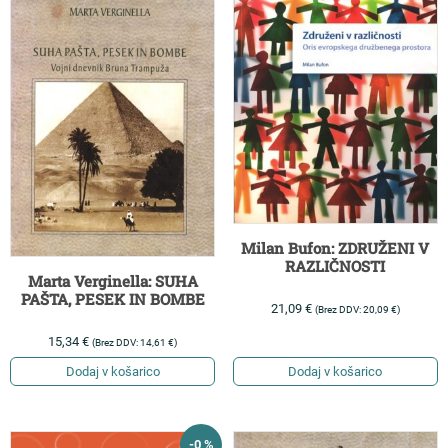
Milan Bufon: ZDRUŽENI V
RAZLIČNOSTI
Marta Verginella: SUHA
PAŠTA, PESEK IN BOMBE
21,09
€
(Brez DDV:
20,09
€
)
15,34
€
(Brez DDV:
14,61
€
)
Dodaj v košarico
Dodaj v košarico
-0 %