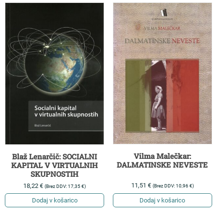
Vilma Malečkar:
Blaž Lenarčič: SOCIALNI
DALMATINSKE NEVESTE
KAPITAL V VIRTUALNIH
SKUPNOSTIH
11,51
€
18,22
€
(Brez DDV:
10,96
€
)
(Brez DDV:
17,35
€
)
Dodaj v košarico
Dodaj v košarico