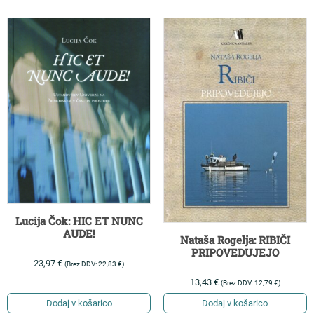
Lucija Čok: HIC ET NUNC
AUDE!
Nataša Rogelja: RIBIČI
PRIPOVEDUJEJO
23,97
€
(Brez DDV:
22,83
€
)
13,43
€
(Brez DDV:
12,79
€
)
Dodaj v košarico
Dodaj v košarico