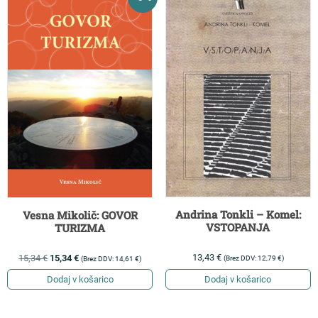
Andrina Tonkli – Komel:
Vesna Mikolič: GOVOR
VSTOPANJA
TURIZMA
13,43
€
15,34
€
15,34
€
(Brez DDV:
12,79
€
)
(Brez DDV:
14,61
€
)
Dodaj v košarico
Dodaj v košarico