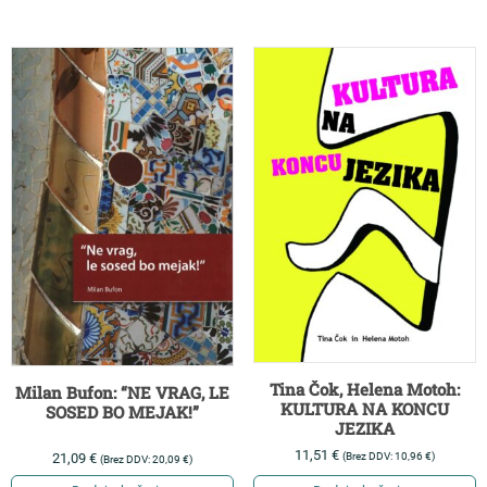
Tina Čok, Helena Motoh:
Milan Bufon: “NE VRAG, LE
KULTURA NA KONCU
SOSED BO MEJAK!”
JEZIKA
11,51
€
(Brez DDV:
10,96
€
)
21,09
€
(Brez DDV:
20,09
€
)