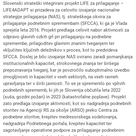
Slovenski strateški integrirani projekt LIFE za prilagajanje –
LIFE4ADAPT si prizadeva za celovito izvajanje nacionalne
strategije prilagajanja (NAS), tj. strateškega okvira za
prilagajanje podnebnim spremembam (SFCCA), ki ga je Vlada
sprejela leta 2016. Projekt predlaga celovit nabor aktivnosti za
odpravo glavnih ozkih grl pri prilagajanju na podnebne
spremembe, prilagoditev glavnim znanim tveganjem ter
vključitev ključnih deležnikov v proces, kot to predvideva
SFCCA. Doslej je bilo izvajanje NAS ovirano zaradi pomanjkanja
institucionalnih kapacitet, strokovnega znanja ter širšega
prepoznavanja tveganj, kar je povzročilo suboptimalno izvedbo
zmogljivosti in kapacitet v vseh sektorjih, na vseh ravneh
upravljanja ter v širši javnosti. To se je spremenilo po vplivih
podnebnih sprememb, ki jih je Slovenija občutila leta 2022
(suša, gozdni požari) in 2023 (katastrofalne poplave). Projekt
zato predlaga izvajanje aktivnosti, kot so nadgradnja podnebnih
storitev na Agenciji RS za okolje (ARSO) preko Centra za
podnebne storitve, krepitev medresorskega sodelovanja,
nadgradnja Podnebnega portala, krepitev kapacitet ter
zagotavljanje operativne podpore za prilagajanje podnebnim