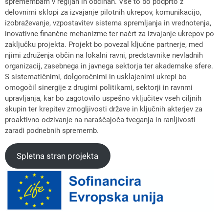
spremembam v regijah in občinah. Vse to bo podprto z
delovnimi sklopi za izvajanje pilotnih ukrepov, komunikacijo,
izobraževanje, vzpostavitev sistema spremljanja in vrednotenja,
inovativne finančne mehanizme ter načrt za izvajanje ukrepov po
zaključku projekta. Projekt bo povezal ključne partnerje, med
njimi združenja občin na lokalni ravni, predstavnike nevladnih
organizacij, zasebnega in javnega sektorja ter akademske sfere.
S sistematičnimi, dolgoročnimi in usklajenimi ukrepi bo
omogočil sinergije z drugimi politikami, sektorji in ravnmi
upravljanja, kar bo zagotovilo uspešno vključitev vseh ciljnih
skupin ter krepitev zmogljivosti države in ključnih akterjev za
proaktivno odzivanje na naraščajoča tveganja in ranljivosti
zaradi podnebnih sprememb.
Spletna stran projekta