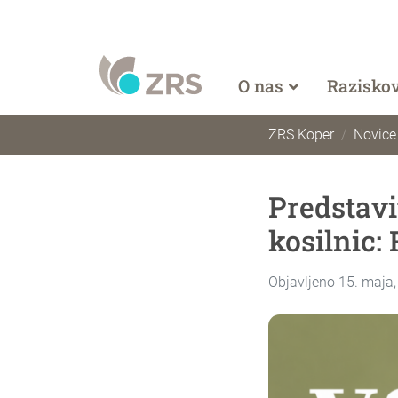
O nas
Razisko
ZRS Koper
Novice
Predstavi
kosilnic:
Objavljeno 15. maja