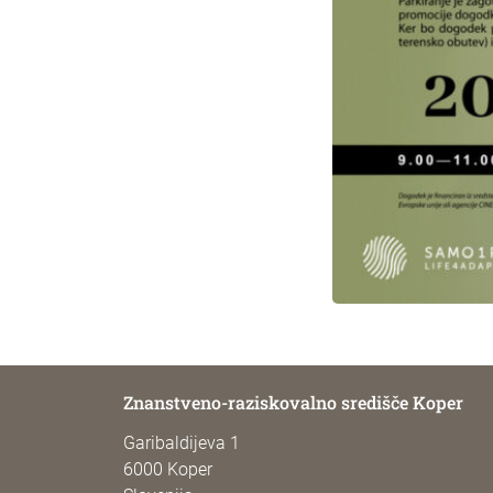
Znanstveno-raziskovalno središče Koper
Garibaldijeva 1
6000 Koper