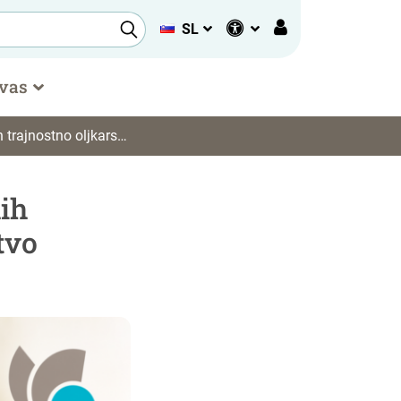
SL
 vas
rajnostno oljkarstvo
ih
tvo