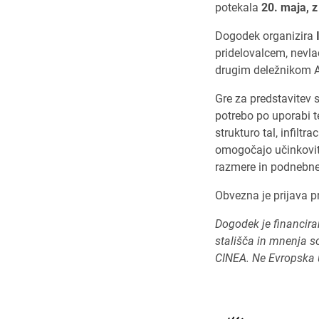
potekala
20. maja, z
Dogodek organizira
pridelovalcem, nevl
drugim deležnikom AK
Gre za predstavitev 
potrebo po uporabi te
strukturo tal, infilt
omogočajo učinkovite
razmere in podnebn
Obvezna je prijava 
Dogodek je financira
stališča in mnenja so
CINEA. Ne Evropska u