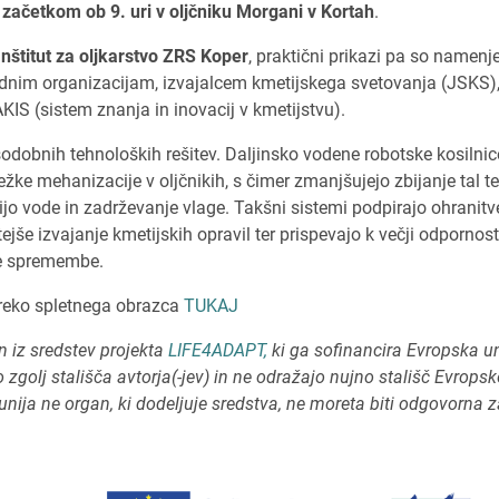
 začetkom ob 9. uri v oljčniku Morgani v Kortah
.
Inštitut za oljkarstvo ZRS Koper
, praktični prikazi pa so namenj
adnim organizacijam, izvajalcem kmetijskega svetovanja (JSKS),
IS (sistem znanja in inovacij v kmetijstvu).
sodobnih tehnoloških rešitev. Daljinsko vodene robotske kosilni
žke mehanizacije v oljčnikih, s čimer zmanjšujejo zbijanje tal te
racijo vode in zadrževanje vlage. Takšni sistemi podpirajo ohranit
jše izvajanje kmetijskih opravil ter prispevajo k večji odpornost
e spremembe.
preko spletnega obrazca
TUKAJ
n iz sredstev projekta
LIFE4ADAPT,
ki ga sofinancira Evropska un
 zgolj stališča avtorja(-jev) in ne odražajo nujno stališč Evropske
nija ne organ, ki dodeljuje sredstva, ne moreta biti odgovorna z