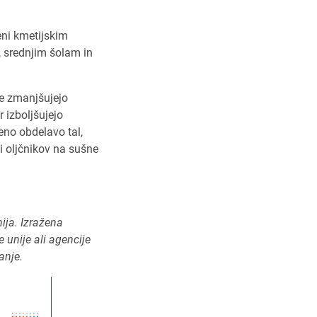
eni kmetijskim
 srednjim šolam in
ce zmanjšujejo
r izboljšujejo
veno obdelavo tal,
i oljčnikov na sušne
ija. Izražena
 unije ali agencije
anje.