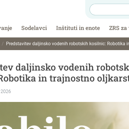
vanje
Sodelavci
Inštituti in enote
ZRS za
Predstavitev daljinsko vodenih robotskih kosilnic: Robotika in t
tev daljinsko vodenih robotsk
 Robotika in trajnostno oljkars
, 2026