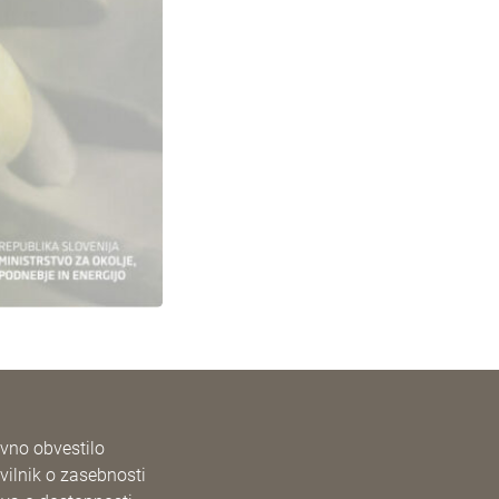
vno obvestilo
vilnik o zasebnosti