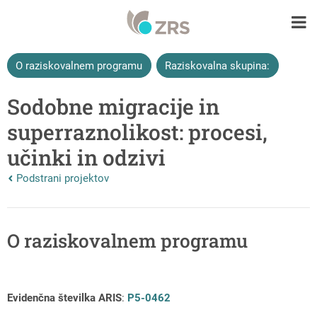
O raziskovalnem programu
Raziskovalna skupina:
Sodobne migracije in
superraznolikost: procesi,
učinki in odzivi
Nazaj na vrhnjo stran:
Podstrani projektov
O raziskovalnem programu
Evidenčna številka ARIS
:
P5-0462