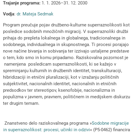
Trajanje programa:
1. 1. 2026–31. 12. 2030
Vodja
:
dr. Mateja Sedmak
Program preučuje pojav družbeno-kulturne superraznolikosti kot
posledice sodobnih množičnih migracij. V superraznoliki družbi
prihaja do prepleta lokalnega in globalnega, tradicionalnega in
sodobnega, individualnega in skupnostnega. Ti procesi porajajo
nove načine bivanja in sobivanja ter izzivajo ustaljene predstave
o tem, kdo smo in komu pripadamo. Raziskovalna pozornost je
namenjena posledicam superraznolikosti, ki se kažejo v
spreminjanju kulturnih in družbenih identitet, transkulturaciji,
hibridizaciji in etnični pluralizaciji, kot v izražanju političnih
subjektivitet, nacionalnih identitet, nacionalnih in etničnih
predsodkov ter stereotipov, ksenofobije, nacionalizma in
populizma v javnem, pravnem, političnem in medijskem diskurzu
ter drugim temam.
Znanstveno delo raziskovalnega programa »
Sodobne migracije
in superraznolikost: procesi, učinki in odzivi
« (P5-0462) financira