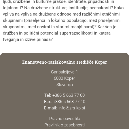
ljudi, družbene in kulturne prakse, identitete, pripadnosti in
lojalnosti? Na družbene strukture, institucije, neenakosti? Kako
vpliva na vpliva na družbene odnose med različnimi etničnimi
skupinami (priseljenci in lokalno populacijo, med priseljenimi
skupnostmi, med novimi in starimi manjšinami)? Kakšen je
družben in politični potencial superraznolikosti in katera
tveganja in izzive prinaša?
Znanstveno-raziskovalno središče Koper
Garibaldijeva 1
6000 Koper
Slovenija
Tel:
+386 5 663 77 00
Fax:
+386 5 663 77 10
E-mail:
info@zrs-kp.si
Pravno obvestilo
Pravilnik o zasebnosti