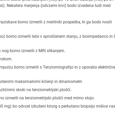
 (vsi). Nekatera merjenja (odvzemi krvi) bodo izvedena tudi med
ziskave bomo izmerili z merilniki pospeška, ki ga bodo nosili
o) bomo izmerili leže v sproščenem stanju, z bioimpedanco in
c nog bomo izmerili z MRI slikanjem.
zvokom.
impulzu bomo izmerili s Tenziomiografijo in z uporabo električn
 hotenimi maksimalnimi krčenji in dinamometri.
zličnimi skoki na tenziometrijski plošči.
o izmerili na tenziometrijski plošči med mirno stojo.
50 mg) bo odvzel izkušeni kirurg s perkutano biopsijo mišice va