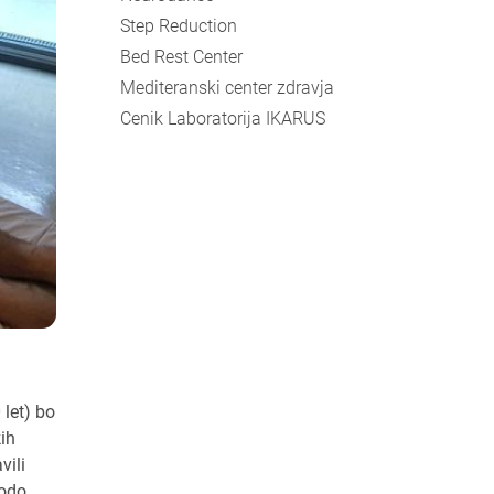
Step Reduction
Bed Rest Center
Mediteranski center zdravja
Cenik Laboratorija IKARUS
 let) bo
kih
vili
bodo