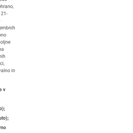
ehrano,
 21-
o
omembnih
bno
oljne
na
nih
ci,
valno in
e v
o);
uto);
vno