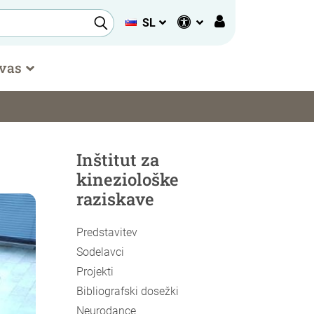
SL
 vas
Inštitut za
kineziološke
raziskave
Predstavitev
Sodelavci
Projekti
Bibliografski dosežki
Neurodance