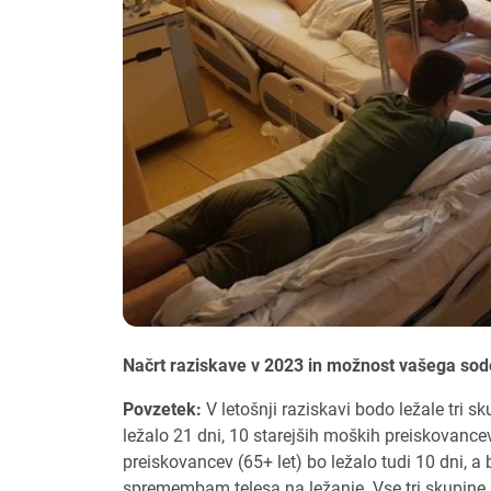
Načrt raziskave v 2023 in možnost vašega sod
P
ovzetek:
V letošnji raziskavi bodo ležale tri 
ležalo 21 dni, 10 starejših moških preiskovancev
preiskovancev (65+ let) bo ležalo tudi 10 dni, a 
spremembam telesa na ležanje. Vse tri skupine 