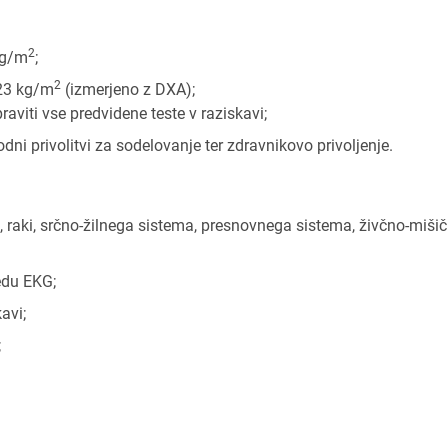
2
kg/m
;
2
,23 kg/m
(izmerjeno z DXA);
aviti vse predvidene teste v raziskavi;
ni privolitvi za sodelovanje ter zdravnikovo privoljenje.
a, raki, srčno-žilnega sistema, presnovnega sistema, živčno-miši
edu EKG;
avi;
;