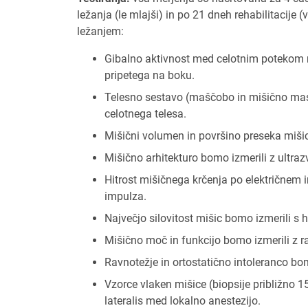
ležanja (le mlajši) in po 21 dneh rehabilitacije
ležanjem:
Gibalno aktivnost med celotnim potekom ra
pripetega na boku.
Telesno sestavo (maščobo in mišično mas
celotnega telesa.
Mišični volumen in površino preseka miši
Mišično arhitekturo bomo izmerili z ultra
Hitrost mišičnega krčenja po električnem 
impulza.
Največjo silovitost mišic bomo izmerili s
Mišično moč in funkcijo bomo izmerili z ra
Ravnotežje in ortostatično intoleranco bom
Vzorce vlaken mišice (biopsije približno 1
lateralis med lokalno anestezijo.