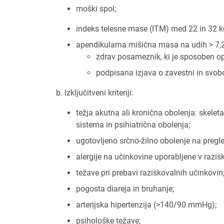
moški spol;
indeks telesne mase (ITM) med 22 in 32 
apendikularna mišična masa na udih > 7
zdrav posameznik, ki je sposoben opr
podpisana izjava o zavestni in svobod
b. Izključitveni kriteriji:
težja akutna ali kronična obolenja: skelet
sistema in psihiatrična obolenja;
ugotovljeno srčno-žilno obolenje na pregl
alergije na učinkovine uporabljene v razisk
težave pri prebavi raziskovalnih učinkovin
pogosta diareja in bruhanje;
arterijska hipertenzija (>140/90 mmHg);
psihološke težave;