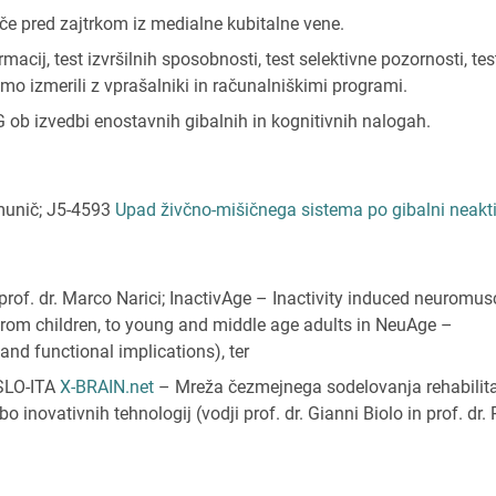
šče pred zajtrkom iz medialne kubitalne vene.
rmacij, test izvršilnih sposobnosti, test selektivne pozornosti, tes
mo izmerili z vprašalniki in računalniškimi programi.
ob izvedbi enostavnih gibalnih in kognitivnih nalogah.
imunič; J5-4593
Upad živčno-mišičnega sistema po gibalni neakti
rof. dr. Marco Narici; InactivAge – Inactivity induced neuromus
from children, to young and middle age adults in NeuAge –
d functional implications), ter
SLO-ITA
X-BRAIN.net
– Mreža čezmejnega sodelovanja rehabilita
inovativnih tehnologij (vodji prof. dr. Gianni Biolo in prof. dr.