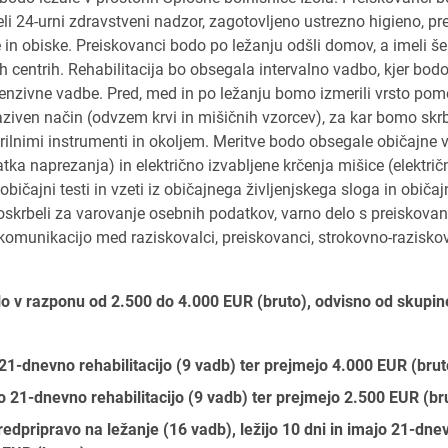
li 24-urni zdravstveni nadzor, zagotovljeno ustrezno higieno, pr
 in obiske. Preiskovanci bodo po ležanju odšli domov, a imeli še
h centrih. Rehabilitacija bo obsegala intervalno vadbo, kjer bod
ntenzivne vadbe. Pred, med in po ležanju bomo izmerili vrsto p
aziven način (odvzem krvi in mišičnih vzorcev), za kar bomo skr
ilnimi instrumenti in okoljem. Meritve bodo obsegale običajne v
ka naprezanja) in električno izvabljene krčenja mišice (električ
običajni testi in vzeti iz običajnega življenjskega sloga in običaj
krbeli za varovanje osebnih podatkov, varno delo s preiskovan
r komunikacijo med raziskovalci, preiskovanci, strokovno-razisko
lo v razponu od 2.500 do 4.000 EUR (bruto), odvisno od skupin
 21-dnevno rehabilitacijo (9 vadb) ter prejmejo 4.000 EUR (brut
jo 21-dnevno rehabilitacijo (9 vadb) ter prejmejo 2.500 EUR (br
edpripravo na ležanje (16 vadb), ležijo 10 dni in imajo 21-dne