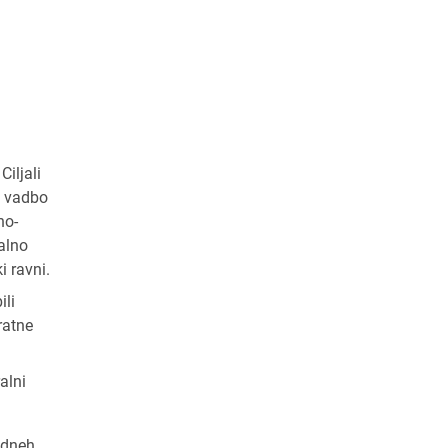
iljali
a vadbo
no-
alno
i ravni.
ili
ratne
alni
 dneh