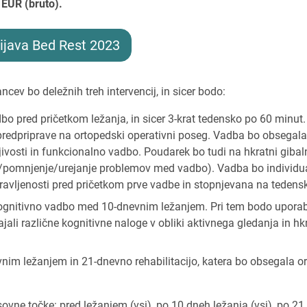
 EUR (bruto).
ijava Bed Rest 2023
cev bo deležnih treh intervencij, in sicer bodo:
o pred pričetkom ležanja, in sicer 3-krat tedensko po 60 minut. C
 predpriprave na ortopedski operativni poseg. Vadba bo obsegal
ljivosti in funkcionalno vadbo. Poudarek bo tudi na hkratni gibal
je/pomnjenje/urejanje problemov med vadbo). Vadba bo individu
pravljenosti pred pričetkom prve vadbe in stopnjevana na tedensk
kognitivno vadbo med 10-dnevnim ležanjem. Pri tem bodo uporab
vajali različne kognitivne naloge v obliki aktivnega gledanja in hk
im ležanjem in 21-dnevno rehabilitacijo, katera bo obsegala or
vne točke: pred ležanjem (vsi), po 10 dneh ležanja (vsi), po 21