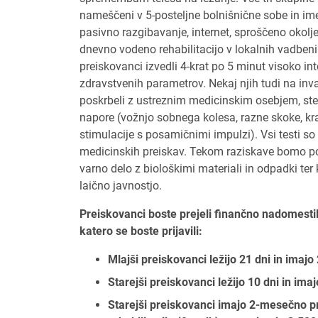
nameščeni v 5-posteljne bolnišnične sobe in ime
pasivno razgibavanje, internet, sproščeno okolje
dnevno vodeno rehabilitacijo v lokalnih vadbeni
preiskovanci izvedli 4-krat po 5 minut visoko i
zdravstvenih parametrov. Nekaj njih tudi na inv
poskrbeli z ustreznim medicinskim osebjem, ster
napore (vožnjo sobnega kolesa, razne skoke, krat
stimulacije s posamičnimi impulzi). Vsi testi so 
medicinskih preiskav. Tekom raziskave bomo pos
varno delo z biološkimi materiali in odpadki te
laično javnostjo.
Preiskovanci boste prejeli finančno nadomesti
katero se boste prijavili:
Mlajši preiskovanci ležijo 21 dni in imajo
Starejši preiskovanci ležijo 10 dni in ima
Starejši preiskovanci imajo 2-mesečno pr