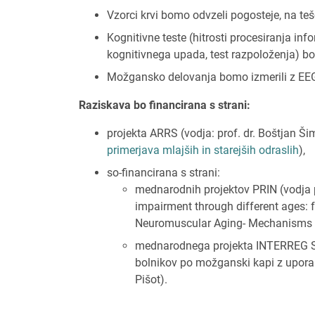
Vzorci krvi bomo odvzeli pogosteje, na te
Kognitivne teste (hitrosti procesiranja info
kognitivnega upada, test razpoloženja) bo
Možgansko delovanja bomo izmerili z EEG 
Raziskava bo financirana s strani:
projekta ARRS (vodja: prof. dr. Boštjan Š
primerjava mlajših in starejših odraslih
),
so-financirana s strani:
mednarodnih projektov PRIN (vodja p
impairment through different ages: 
Neuromuscular Aging- Mechanisms an
mednarodnega projekta INTERREG 
bolnikov po možganski kapi z uporabo 
Pišot).