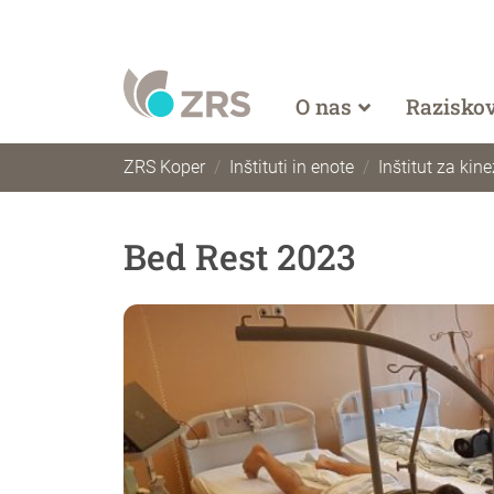
O nas
Razisko
ZRS Koper
Inštituti in enote
Inštitut za kin
Bed Rest 2023