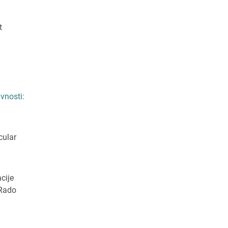
t
vnosti:
cular
cije
 Rado