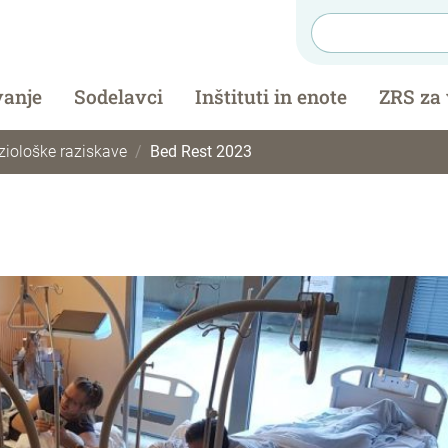
vanje
Sodelavci
Inštituti in enote
ZRS za
eziološke raziskave
Bed Rest 2023