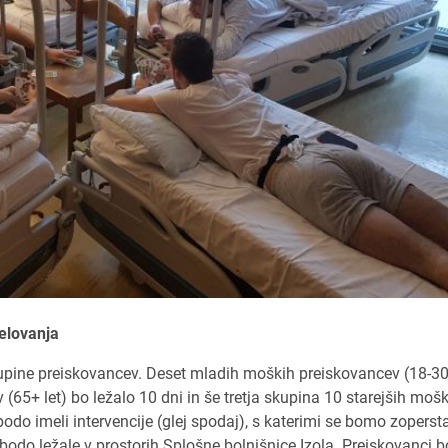
elovanja
skupine preiskovancev. Deset mladih moških preiskovancev (18-30
 (65+ let) bo ležalo 10 dni in še tretja skupina 10 starejših moš
bodo imeli intervencije (glej spodaj), s katerimi se bomo zopersta
bodo ležale v prostorih Splošne bolnišnice Izola. Preiskovanci 