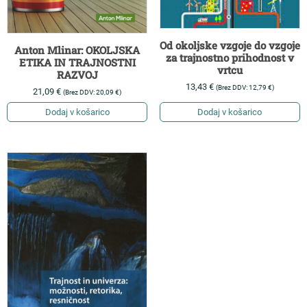
Od okoljske vzgoje do vzgoje
Anton Mlinar: OKOLJSKA
za trajnostno prihodnost v
ETIKA IN TRAJNOSTNI
vrtcu
RAZVOJ
13,43
€
(Brez DDV:
12,79
€
)
21,09
€
(Brez DDV:
20,09
€
)
Dodaj v košarico
Dodaj v košarico