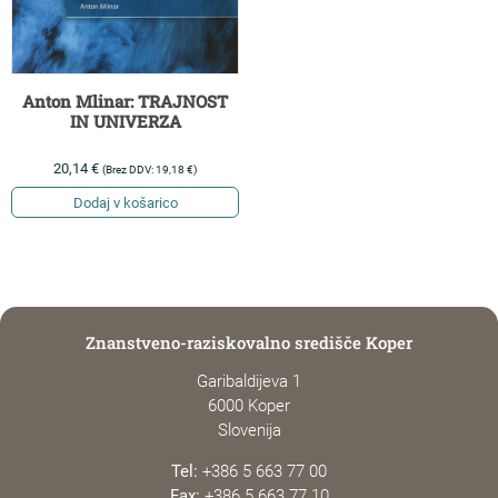
Anton Mlinar: TRAJNOST
IN UNIVERZA
20,14
€
(Brez DDV:
19,18
€
)
Dodaj v košarico
Znanstveno-raziskovalno središče Koper
Garibaldijeva 1
6000 Koper
Slovenija
Tel:
+386 5 663 77 00
Fax:
+386 5 663 77 10