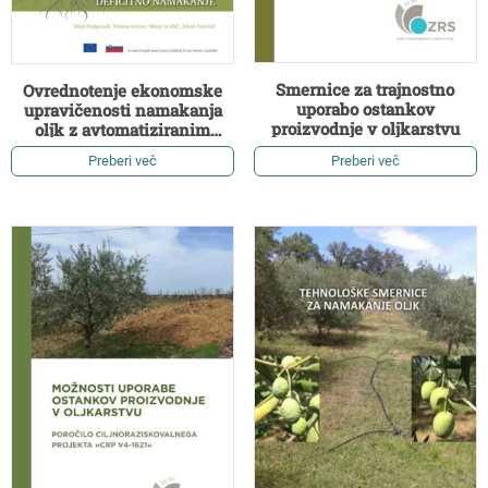
Smernice za trajnostno
Ovrednotenje ekonomske
uporabo ostankov
upravičenosti namakanja
proizvodnje v oljkarstvu
oljk z avtomatiziranim
sistemom za deficitno
Preberi več
Preberi več
namakanje