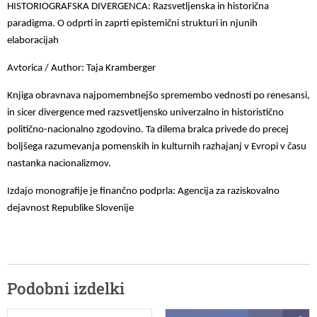
HISTORIOGRAFSKA DIVERGENCA: Razsvetljenska in historična
paradigma. O odprti in zaprti epistemični strukturi in njunih
elaboracijah
Avtorica / Author: Taja Kramberger
Knjiga obravnava najpomembnejšo spremembo vednosti po renesansi,
in sicer divergence med razsvetljensko univerzalno in historistično
politično-nacionalno zgodovino. Ta dilema bralca privede do precej
boljšega razumevanja pomenskih in kulturnih razhajanj v Evropi v času
nastanka nacionalizmov.
Izdajo monografije je finančno podprla: Agencija za raziskovalno
dejavnost Republike Slovenije
Podobni izdelki