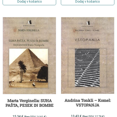
Dodaj v košarico
Dodaj v košarico
Andrina Tonkli – Komel:
Marta Verginella: SUHA
VSTOPANJA
PAŠTA, PESEK IN BOMBE
13,43
€
15,34
€
(Brez DDV:
12,79
€
)
(Brez DDV:
14,61
€
)