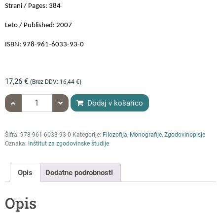
Strani / Pages: 384
Leto / Published: 2007
ISBN: 978-961-6033-93-0
17,26
€
(Brez DDV:
16,44
€
)
količina Taja Kramberger: HISTORIOGRAFSKA DIVERGENCA
Dodaj v košarico
Šifra:
978-961-6033-93-0
Kategorije:
Filozofija
,
Monografije
,
Zgodovinopisje
Oznaka:
Inštitut za zgodovinske študije
Opis
Dodatne podrobnosti
Opis