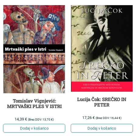
Lucija Čok: SREČKO IN
Tomislav Vignjević:
PETER
MRTVAŠKI PLES V ISTRI
17,26
€
(Brez DDV:
16,44
€
)
14,39
€
(Brez DDV:
13,70
€
)
Dodaj v košarico
Dodaj v košarico