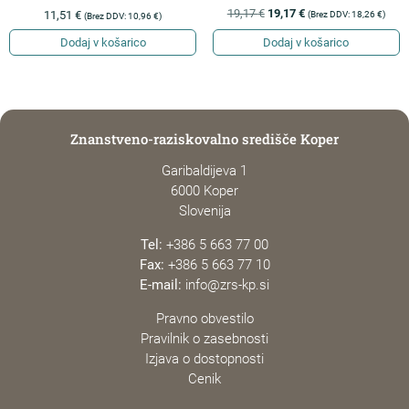
19,17
€
19,17
€
(Brez DDV:
18,26
€
)
11,51
€
(Brez DDV:
10,96
€
)
Dodaj v košarico
Dodaj v košarico
Znanstveno-raziskovalno središče Koper
Garibaldijeva 1
6000 Koper
Slovenija
Tel:
+386 5 663 77 00
Fax:
+386 5 663 77 10
E-mail:
info@zrs-kp.si
Pravno obvestilo
Pravilnik o zasebnosti
Izjava o dostopnosti
Cenik