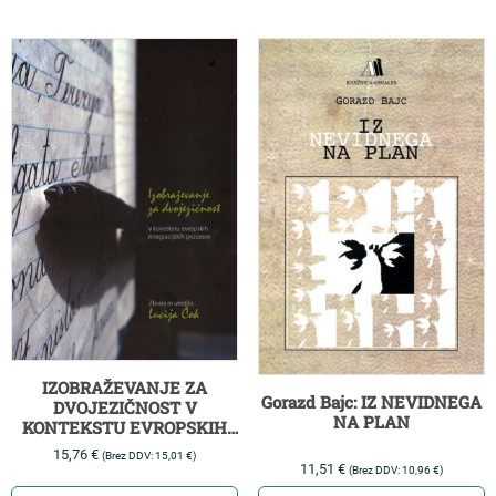
IZOBRAŽEVANJE ZA
Gorazd Bajc: IZ NEVIDNEGA
DVOJEZIČNOST V
NA PLAN
KONTEKSTU EVROPSKIH
INTEGRACIJSKIH
15,76
€
(Brez DDV:
15,01
€
)
PROCESOV
11,51
€
(Brez DDV:
10,96
€
)