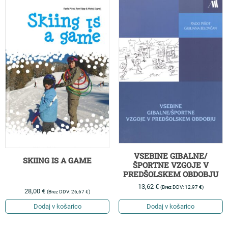
VSEBINE GIBALNE/
SKIING IS A GAME
ŠPORTNE VZGOJE V
PREDŠOLSKEM OBDOBJU
13,62
€
(Brez DDV:
12,97
€
)
28,00
€
(Brez DDV:
26,67
€
)
Dodaj v košarico
Dodaj v košarico