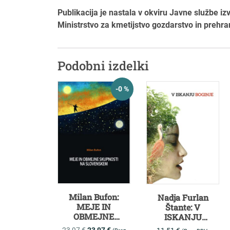
Publikacija je nastala v okviru Javne službe izv
Ministrstvo za kmetijstvo gozdarstvo in prehr
Podobni izdelki
-0 %
Milan Bufon:
Nadja Furlan
MEJE IN
Štante: V
OBMEJNE
ISKANJU
SKUPNOSTI NA
BOGINJE
23,97
€
23,97
€