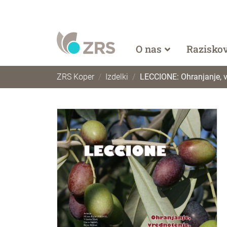
O nas
Razisko
ZRS Koper
Izdelki
LECCIONE: Ohranjanje, vre