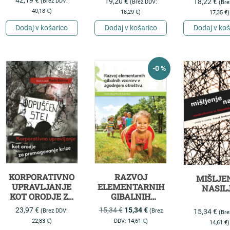
19,20
€
18,22
€
(Brez DDV:
(Brez DDV:
(Bre
ORGANIZACIJ
SKUPNO
40,18
€
)
18,29
€
)
17,35
€
)
Dodaj v košarico
Dodaj v košarico
Dodaj v koš
-0 %
KORPORATIVNO
RAZVOJ
MIŠLJE
UPRAVLJANJE
ELEMENTARNIH
NASIL
KOT ORODJE ZA
GIBALNIH
PREMAGOVANJE
VZORCEV V
23,97
€
15,34
€
15,34
€
15,34
€
(Brez DDV:
(Brez
(Bre
KRIZE
ZGODNJEM
22,83
€
)
DDV:
14,61
€
)
14,61
€
)
OTROŠTVU