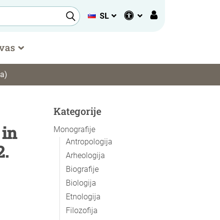
SL
 vas
ja)
Kategorije
 in
Monografije
Antropologija
2.
Arheologija
Biografije
Biologija
Etnologija
Filozofija