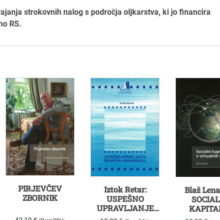
ajanja strokovnih nalog s področja oljkarstva, ki jo financira
ano RS.
PIRJEVČEV
Iztok Retar:
Blaž Lena
ZBORNIK
USPEŠNO
SOCIAL
UPRAVLJANJE
KAPITA
ŠPORTNIH
VIRTUAL
42,19
€