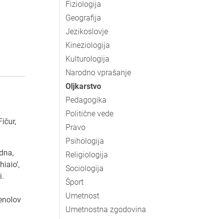
Fiziologija
Geografija
Jezikoslovje
Kineziologija
Kulturologija
Narodno vprašanje
Oljkarstvo
Pedagogika
Politične vede
ičur,
Pravo
Psihologija
dna,
Religiologija
iaio’,
Sociologija
i.
Šport
Umetnost
fenolov
Umetnostna zgodovina