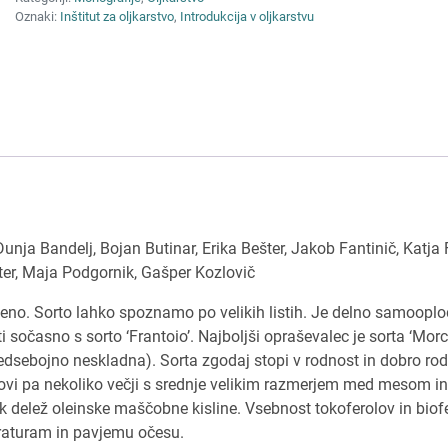
Oznaki:
Inštitut za oljkarstvo
,
Introdukcija v oljkarstvu
Dunja Bandelj, Bojan Butinar, Erika Bešter, Jakob Fantinič, Katja F
iter, Maja Podgornik, Gašper Kozlovič
rjeno. Sorto lahko spoznamo po velikih listih. Je delno samooplo
sočasno s sorto ‘Frantoio’. Najboljši opraševalec je sorta ‘Morch
edsebojno neskladna). Sorta zgodaj stopi v rodnost in dobro rod
ovi pa nekoliko večji s srednje velikim razmerjem med mesom in
elik delež oleinske maščobne kisline. Vsebnost tokoferolov in bio
eraturam in pavjemu očesu.