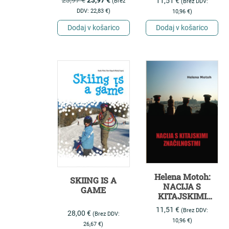
11,51
€
(Brez
(Brez DDV:
SLOVENSKEM
DDV:
22,83
€
)
10,96
€
)
Dodaj v košarico
Dodaj v košarico
Helena Motoh:
SKIING IS A
NACIJA S
GAME
KITAJSKIMI
ZNAČILNOSTMI
11,51
€
(Brez DDV:
28,00
€
(Brez DDV:
10,96
€
)
26,67
€
)