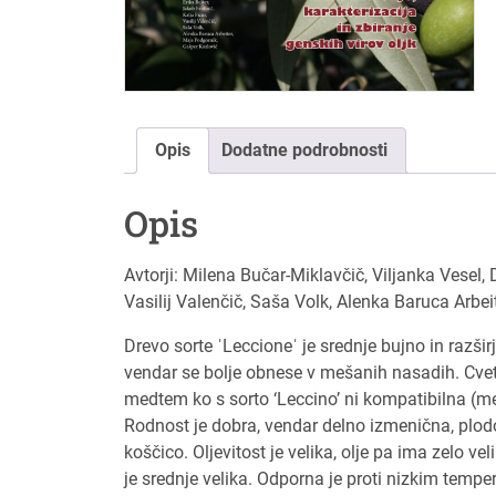
Opis
Dodatne podrobnosti
Opis
Avtorji: Milena Bučar-Miklavčič, Viljanka Vesel, 
Vasilij Valenčič, Saša Volk, Alenka Baruca Arbe
Drevo sorte ˈLeccioneˈ je srednje bujno in razši
vendar se bolje obnese v mešanih nasadih. Cveti 
medtem ko s sorto ‘Leccino’ ni kompatibilna (m
Rodnost je dobra, vendar delno izmenična, plod
koščico. Oljevitost je velika, olje pa ima zelo v
je srednje velika. Odporna je proti nizkim temp