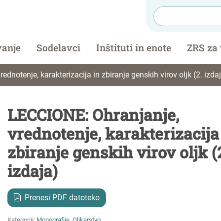
vanje
Sodelavci
Inštituti in enote
ZRS za
dnotenje, karakterizacija in zbiranje genskih virov oljk (2. izda
LECCIONE: Ohranjanje,
vrednotenje, karakterizacija
zbiranje genskih virov oljk (
izdaja)
Prenesi PDF datoteko
Kategoriji:
Monografije
,
Oljkarstvo