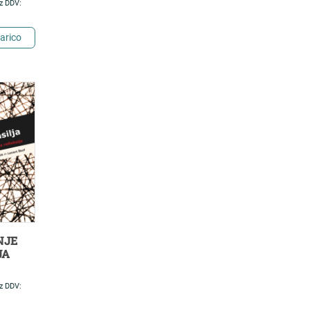
z DDV:
STIH
arico
NJE
JA
z DDV: