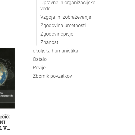
Upravne in organizacijske
vede
Vzgoja in izobraževanje
Zgodovina umetnosti
Zgodovinopisje
Znanost
okoljska humanistika
Ostalo
Revije
Zbornik povzetkov
rčič:
NI
L V
NIH