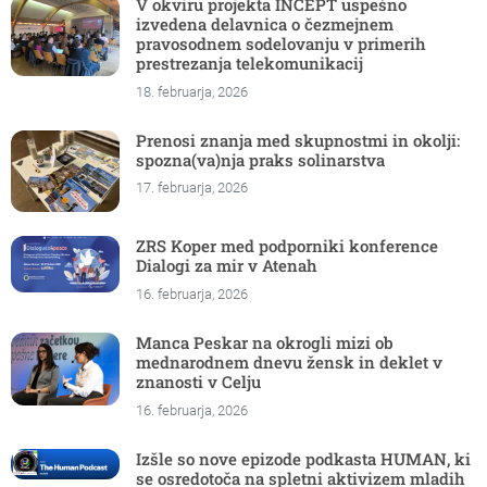
V okviru projekta INCEPT uspešno
izvedena delavnica o čezmejnem
pravosodnem sodelovanju v primerih
prestrezanja telekomunikacij
18. februarja, 2026
Prenosi znanja med skupnostmi in okolji:
spozna(va)nja praks solinarstva
17. februarja, 2026
ZRS Koper med podporniki konference
Dialogi za mir v Atenah
16. februarja, 2026
Manca Peskar na okrogli mizi ob
mednarodnem dnevu žensk in deklet v
znanosti v Celju
16. februarja, 2026
Izšle so nove epizode podkasta HUMAN, ki
se osredotoča na spletni aktivizem mladih