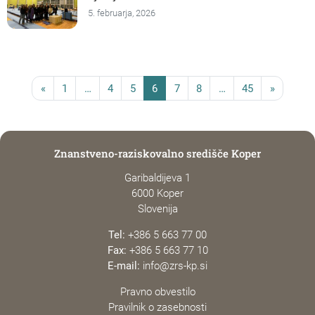
5. februarja, 2026
«
1
…
4
5
6
7
8
…
45
»
Znanstveno-raziskovalno središče Koper
Garibaldijeva 1
6000 Koper
Slovenija
Tel:
+386 5 663 77 00
Fax:
+386 5 663 77 10
E-mail:
info@zrs-kp.si
Pravno obvestilo
Pravilnik o zasebnosti