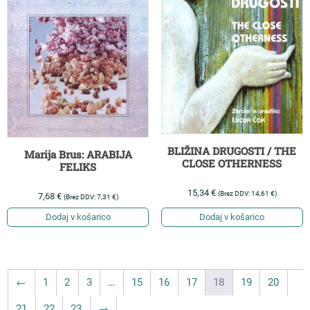
BLIŽINA DRUGOSTI / THE
Marija Brus: ARABIJA
CLOSE OTHERNESS
FELIKS
15,34
€
(Brez DDV:
14,61
€
)
7,68
€
(Brez DDV:
7,31
€
)
Dodaj v košarico
Dodaj v košarico
←
1
2
3
…
15
16
17
18
19
20
21
22
23
→