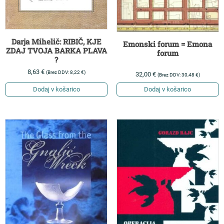
Darja Mihelič: RIBIČ, KJE
Emonski forum = Emona
ZDAJ TVOJA BARKA PLAVA
forum
?
8,63
€
(Brez DDV:
8,22
€
)
32,00
€
(Brez DDV:
30,48
€
)
Dodaj v košarico
Dodaj v košarico