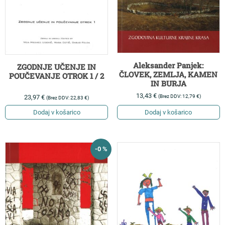
Aleksander Panjek:
ZGODNJE UČENJE IN
ČLOVEK, ZEMLJA, KAMEN
POUČEVANJE OTROK 1 / 2
IN BURJA
13,43
€
(Brez DDV:
12,79
€
)
23,97
€
(Brez DDV:
22,83
€
)
Dodaj v košarico
Dodaj v košarico
-0 %