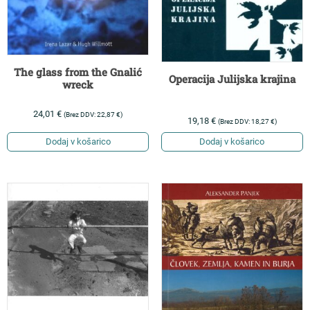
The glass from the Gnalić
Operacija Julijska krajina
wreck
24,01
€
(Brez DDV:
22,87
€
)
19,18
€
(Brez DDV:
18,27
€
)
Dodaj v košarico
Dodaj v košarico