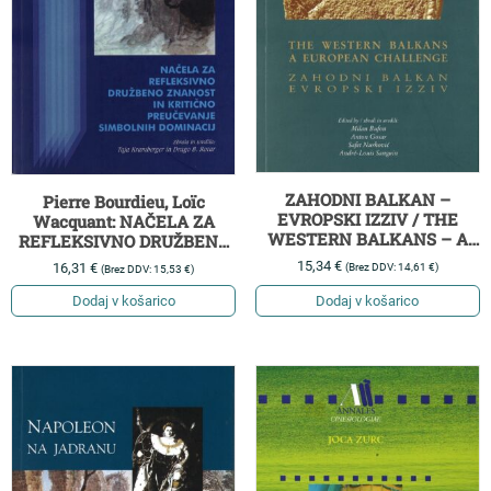
ZAHODNI BALKAN –
Pierre Bourdieu, Loïc
EVROPSKI IZZIV / THE
Wacquant: NAČELA ZA
WESTERN BALKANS – A
REFLEKSIVNO DRUŽBENO
EUROPEAN CHALLENGE
ZNANOST IN KRITIČNO
15,34
€
16,31
€
(Brez DDV:
14,61
€
)
(Brez DDV:
15,53
€
)
PREUČEVANJE SIMBOLNIH
DOMINACIJ
Dodaj v košarico
Dodaj v košarico