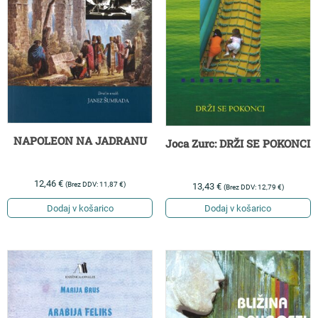
NAPOLEON NA JADRANU
Joca Zurc: DRŽI SE POKONCI
12,46
€
(Brez DDV:
11,87
€
)
13,43
€
(Brez DDV:
12,79
€
)
Dodaj v košarico
Dodaj v košarico