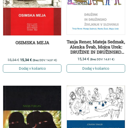
Tanja Rener, Mateja Sedmak,
OSIMSKA MEJA
Alenka Švab, Mojca Urek:
DRUŽINE IN DRUŽINSKO
ŽIVLJENJE V SLOVENIJI
15,34
€
(Brez DDV:
14,61
€
)
15,34
€
15,34
€
(Brez DDV:
14,61
€
)
Dodaj v košarico
Dodaj v košarico