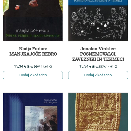
Nadja Furlan:
Jonatan Vinkler:
MANJKAJOČE REBRO
POSNEMOVALCI,
ZAVEZNIKI IN TEKMECI
15,34
€
15,34
€
(Brez DDV:
14,61
€
)
(Brez DDV:
14,61
€
)
Dodaj v košarico
Dodaj v košarico