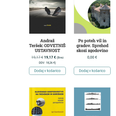
Andraž
Po poteh vil in
Teršek: ODVETNIŠKA
gradov. Sprehod
USTAVNOST
skozi zgodovino
19,17
€
19,17
€
0,00
€
(Brez
DDV:
18,26
€
)
Dodaj v košarico
Dodaj v košarico