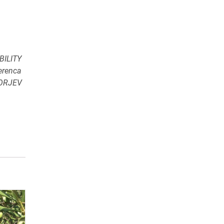
BILITY
ferenca
TORJEV