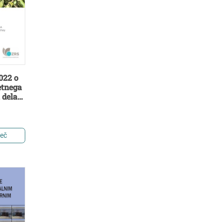
022 o
etnega
 dela
užb v
tvu
več