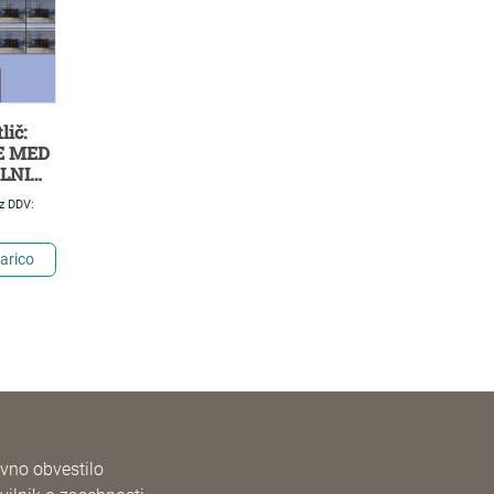
lič:
E MED
ALNIM
z DDV:
ARNIM
arico
vno obvestilo