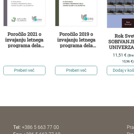
Poročilo 2021 o
Poročilo 2019 o
Rok Svet
izvajanju letnega
izvajanju letnega
SOBIVANJ
programa dela
programa dela
UNIVERZ
javnih služb v
javnih služb v
IN
11,51
€
(Bre
oljkarstvu
oljkarstvu
PARTIKUL
10,96
€
)
Preberi več
Preberi več
Dodaj v koš
Tel:
+386 5 663 77 00
Pra