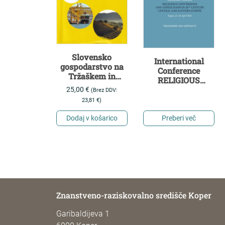
Slovensko
International
gospodarstvo na
Conference
Tržaškem in
RELIGIOUS
Goriškem : razvoj,
CONVERSIONS
25,00
€
(Brez DDV:
stanje,
AND
23,81
€
)
perspektive
ATHEIZATION IN
20TH CENTURY
Dodaj v košarico
Preberi več
CENTRAL AND
EASTERN
EUROPE
Znanstveno-raziskovalno središče Koper
Garibaldijeva 1