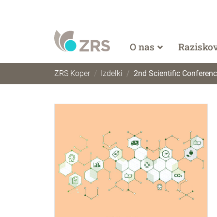
O nas
Razisko
ZRS Koper
Izdelki
2nd Scientific Conference CORPOR