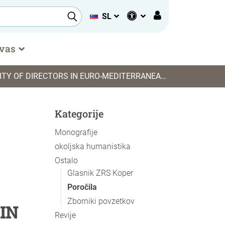
SL
 vas
EGION, IN CURRENT AND FUTURE GREEN AND DIGITAL TRANSFORMATION
Kategorije
Monografije
okoljska humanistika
Ostalo
Glasnik ZRS Koper
Poročila
Zborniki povzetkov
IN
Revije