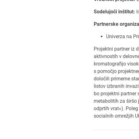
Sodelujoči inštitut:
I
Partnerske organiza
Univerza na Pr
Projektni partner iz 
aktivnostih v delovne
kromatografijo visok
s pomočjo projektnega
določili primerne sta
listov izbranih invaz
bo projektni partner 
metabolitih za širšo 
odprtih vrat«). Poleg
socialnih omrežjih 