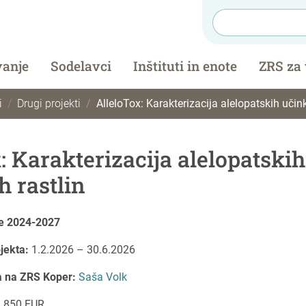
vanje
Sodelavci
Inštituti in enote
ZRS za
i
Drugi projekti
AlleloTox: Karakterizacija alelopatskih učin
: Karakterizacija alelopatski
h rastlin
je 2024-2027
ojekta:
1.2.2026 – 30.6.2026
a na ZRS Koper:
Saša Volk
.850 EUR