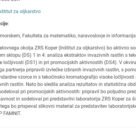
nštitut za oljkarstvo
cije
:
imorskem, Fakulteta za matematiko, naravoslovje in informacijs
delovnega okolja ZRS Koper (Inštitut za oljkarstvo) bo aktivno so
m sklopu (DS) 1 in 4: analiza ekstraktov invazivnih rastlin s te
e ločljivosti (DS1) in pri promocijskih aktivnostih (DS4). V okvi
 partnerja pripravili izvlečke izbranih invazivnih rastlin, s pom
ndardne vzorce in s tekočinsko kromatografijo visoke ločljivosti a
ivnih rastlin. Nato bo sledila analiza rezultatov in statistična o
sodeloval pri promocijskih aktivnostih: pripravil bo poljudno pre
javnost in sodeloval pri predstavitvi laboratorija ZRS Koper za š
 tega bo prispeval slikovni material za predstavitev laboratorijs
UP FAMNIT.