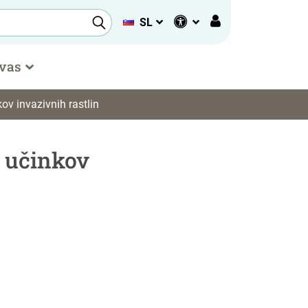
SL
 vas
kov invazivnih rastlin
h učinkov