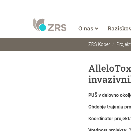
O nas
Razisko
ZRS Koper
Projekt
AlleloTox
invazivni
PUŠ v delovno okol
Obdobje trajanja pr
Koordinator projekt
Vrednost projekta:
2