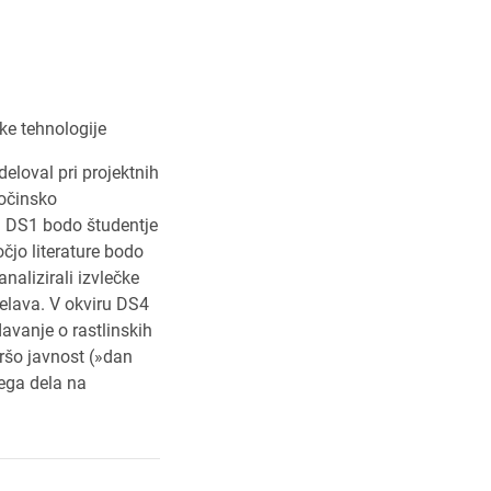
ke tehnologije
deloval pri projektnih
kočinsko
ru DS1 bodo študentje
očjo literature bodo
nalizirali izvlečke
bdelava. V okviru DS4
davanje o rastlinskih
iršo javnost (»dan
kega dela na