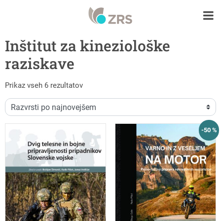
Inštitut za kineziološke
raziskave
Razvrščeno po datumu
Prikaz vseh 6 rezultatov
-50 %