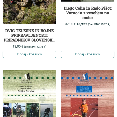
Diego Celin in Rado Pišot:
Varno in z veseljem na
motor
32,00
€
15,99
€
(Brez DDV:
15,23
€
)
DVIG TELESNE IN BOJNE
PRIPRAVLJENOSTI
PRIPADNIKOV SLOVENSKE
VOJSKE
13,00
€
(Brez DDV:
12,38
€
)
Dodaj v košarico
Dodaj v košarico