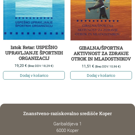
Iztok Retar: USPEŠNO
GIBALNA/ŠPORTNA
UPRAVLJANJE ŠPORTNIH
AKTIVNOST ZA ZDRAVJE
ORGANIZACIJ
OTROK IN MLADOSTNIKOV
19,20
€
(Brez DDV:
18,29
€
)
11,51
€
(Brez DDV:
10,96
€
)
Dodaj v košarico
Dodaj v košarico
Znanstveno-raziskovalno središče Koper
Garibaldijeva 1
6000 Koper