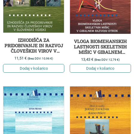
IZHODIŠČA ZA
VLOGA BIOMEHANSKIH
PRIDOBIVANJE IN RAZVOJ
LASTNOSTI SKELETNIH
ČLOVEŠKIH VIROV V
MIŠIC V GIBALNEM
SLOVENSKI VOJSKI
RAZVOJU OTROK
11,51
€
(Brez DDV:
10,96
€
)
13,43
€
(Brez DDV:
12,79
€
)
Dodaj v košarico
Dodaj v košarico