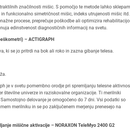
traktilnih značilnosti mišic. S pomočjo te metode lahko sklepa
no in funkcionalno simetričnost mišic, indeks utrujenosti mišic itd
enažne procese, preprečuje poškodbe ali optimizira rehabilitacijo
onuja edinstvenost diagnostičnih informacij na svetu.
pospeškometri) – ACTIGRAPH
 ki se jo pritrdi na bok ali roko in zazna gibanje telesa.
ža.
raph je v svetu pomembno orodje pri spremljanju telesne aktivnos
ter številne univerze in raziskovalne organizacije. Ti merilniki
 Samostojno delovanje je omogočeno do 7 dni. Vsi podatki so
 samem merilniku in se po zaključenem merjenju prenesejo na
mljanje mišične aktivacije – NORAXON TeleMyo 2400 G2