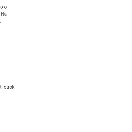
mo o
. Na
.
ti otrok