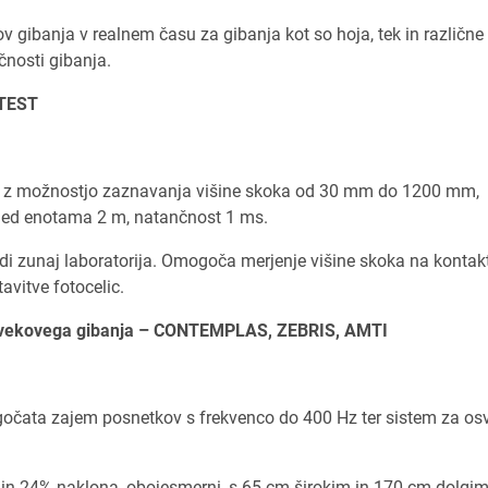
ibanja v realnem času za gibanja kot so hoja, tek in različne 
čnosti gibanja.
WTEST
m z možnostjo zaznavanja višine skoka od 30 mm do 1200 mm,
med enotama 2 m, natančnost 1 ms.
i zunaj laboratorija. Omogoča merjenje višine skoka na kontak
avitve fotocelic.
človekovega gibanja – CONTEMPLAS, ZEBRIS, AMTI
ta zajem posnetkov s frekvenco do 400 Hz ter sistem za osve
 in 24% naklona, obojesmerni, s 65 cm širokim in 170 cm dolgi