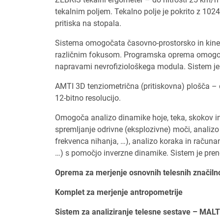
tekalnim poljem. Tekalno polje je pokrito z 102
pritiska na stopala.
Sistema omogočata časovno-prostorsko in kinemat
različnim fokusom. Programska oprema omogoča 
napravami nevrofiziološkega modula. Sistem je d
AMTI 3D tenziometrična (pritiskovna) plošča 
12-bitno resolucijo.
Omogoča analizo dinamike hoje, teka, skokov in 
spremljanje odrivne (eksplozivne) moči, analizo
frekvenca nihanja, …), analizo koraka in računan
…) s pomočjo inverzne dinamike. Sistem je prenos
Oprema za merjenje osnovnih telesnih značilno
Komplet za merjenje antropometrije
Sistem za analiziranje telesne sestave – MA