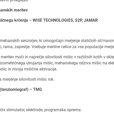
hanskih meritev
 mišičnega krčenja – WISE TECHNOLOGIES, S2P, JAMAR
mehanskih senzorjev, ki omogočajo merjenje statičnih sil/navor
ec, rama, zapestje. Vsebuje merilne celice za vse populacije merj
itev moči in največje silovitosti mišic v različnih kotih v skle
, izometričnega utrujanja mišic, mehanskega odziva mišic na elek
išic in nivoja mišične aktivacije.
erjenje silovitosti mišic rok.
ic (tenziomiograf) – TMG
trični stimulator, elektrode, programska oprema.