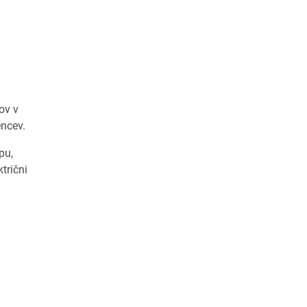
ov v
encev.
pu,
trični