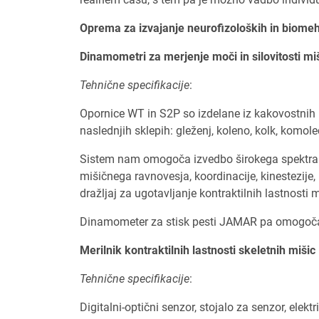
Oprema za izvajanje neurofizoloških in biome
Dinamometri za merjenje moči in silovitosti
Tehnične specifikacije
:
Opornice WT in S2P so izdelane iz kakovostnih 
naslednjih sklepih: gleženj, koleno, kolk, komol
Sistem nam omogoča izvedbo širokega spektra mer
mišičnega ravnovesja, koordinacije, kinestezije
dražljaj za ugotavljanje kontraktilnih lastnosti m
Dinamometer za stisk pesti JAMAR pa omogoča m
Merilnik kontraktilnih lastnosti skeletnih miš
Tehnične specifikacije
:
Digitalni-optični senzor, stojalo za senzor, elek