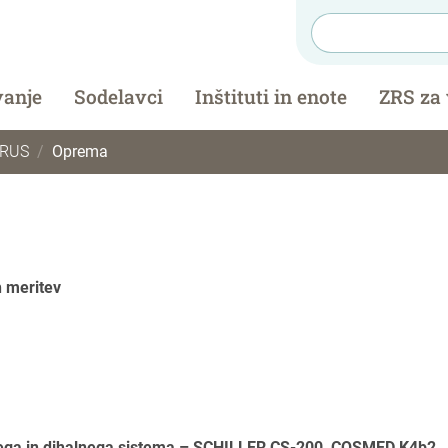
vanje
Sodelavci
Inštituti in enote
ZRS za
ARUS
Oprema
h meritev
lnega in dihalnega sistema – SCHILLER CS-200, COSMED K4b2