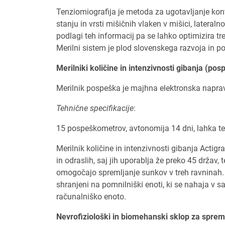
Tenziomiografija je metoda za ugotavljanje kon
stanju in vrsti mišičnih vlaken v mišici, lateral
podlagi teh informacij pa se lahko optimizira tr
Merilni sistem je plod slovenskega razvoja in p
Merilniki količine in intenzivnosti gibanja (
Merilnik pospeška je majhna elektronska naprava,
Tehnične specifikacije
:
15 pospeškometrov, avtonomija 14 dni, lahka te
Merilnik količine in intenzivnosti gibanja Actig
in odraslih, saj jih uporablja že preko 45 držav, 
omogočajo spremljanje sunkov v treh ravninah.
shranjeni na pomnilniški enoti, ki se nahaja v
računalniško enoto.
Nevrofiziološki in biomehanski sklop za spre