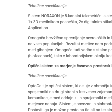
Tehnične specifikacije
:
Sistem NORAXON je 8-kanalni telemetrični siste
1x 3D merilnikom pospeška, 2x digitalnim st
Application.
Omogoča brezžično spremljanje nevroloških in 
na vseh populacijah. Rezultat meritve nam poda i
med gibanjem. Omogoča tudi vadbo s stalno povr
(biofeedback), tako v laboratorijskem okolju kot t
Optični sistem za merjenje časovno-prostors
Tehnične specifikacije
:
OptoGait je optični sistem, ki deluje v območju 
sprejemniki na drugi strani s frekvenco zajeman
komunikacije med oddajniki in sprejemniki med h
merjenec nahaja. Sistem je povezan in sinhron
Postaviti ga je možno prosto na tla ali na tekaln