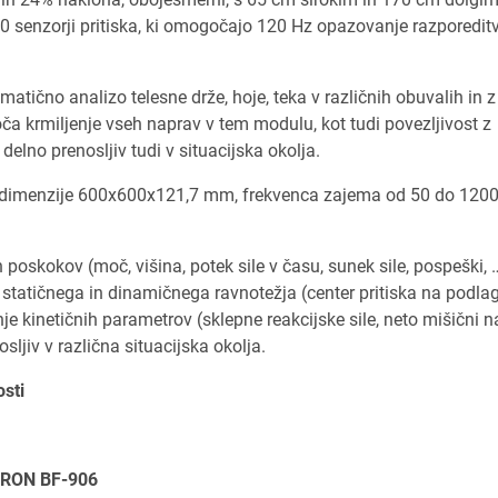
40 senzorji pritiska, ki omogočajo 120 Hz opazovanje razporedit
ično analizo telesne drže, hoje, teka v različnih obuvalih in z
krmiljenje vseh naprav v tem modulu, kot tudi povezljivost z
elno prenosljiv tudi v situacijska okolja.
– dimenzije 600x600x121,7 mm, frekvenca zajema od 50 do 1200
poskokov (moč, višina, potek sile v času, sunek sile, pospeški, 
 statičnega in dinamičnega ravnotežja (center pritiska na podlag
je kinetičnih parametrov (sklepne reakcijske sile, neto mišični na
ljiv v različna situacijska okolja.
sti
LTRON BF-906