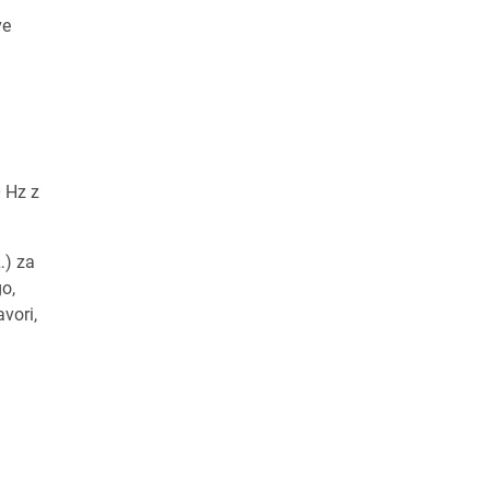
ve
 Hz z
…) za
o,
vori,