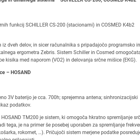
tornih funkcij SCHILLER CS-200 (stacionarni) in COSMED K4b2
n iz dveh delov, in sicer računalnika s pripadajočo programsko i
ekalnega ergometra Zebris. Sistem Schiller in Cosmed omogočat
rabe kisika med naporom (VO2) in delovanja srčne mišice (EKG).
ence – HOSAND
no 3V baterijo je cca. 700h; sprejemna antena; sinhronizacijski
ikaz podatkov.
ce HOSAND TM200 je sistem, ki omogoča hkratno spremljanje sr
di tega, je na primer še posebej uporaben za spremljanje frekv
 košarka, rokomet, …). Pričujoči sistem merjene podatke posreduj
lno prilagajati.