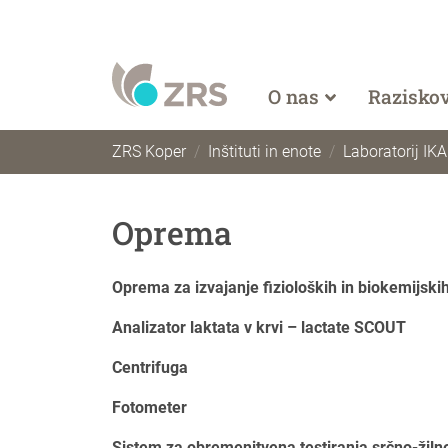
O nas
Razisko
ZRS Koper
Inštituti in enote
Laboratorij IK
Oprema
Oprema za izvajanje fizioloških in biokemijski
Analizator laktata v krvi – lactate SCOUT
Centrifuga
Fotometer
Sistem za obremenitvena testiranja srčno-ži