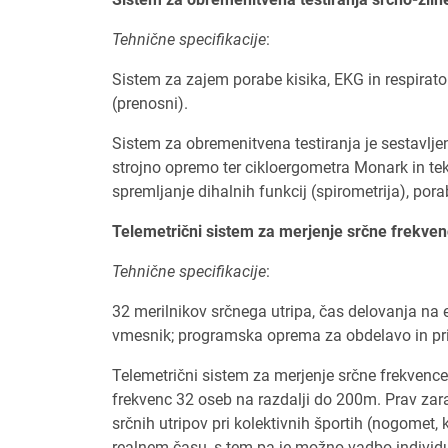
Tehnične specifikacije
:
Sistem za zajem porabe kisika, EKG in respira
(prenosni).
Sistem za obremenitvena testiranja je sestavlje
strojno opremo ter cikloergometra Monark in t
spremljanje dihalnih funkcij (spirometrija), po
Telemetrični sistem za merjenje srčne frekv
Tehnične specifikacije
:
32 merilnikov srčnega utripa, čas delovanja na e
vmesnik; programska oprema za obdelavo in pr
Telemetrični sistem za merjenje srčne frekven
frekvenc 32 oseb na razdalji do 200m. Prav zara
srčnih utripov pri kolektivnih športih (nogomet,
realnem času, s tem pa je možno vadbo individua