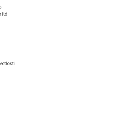
o
 itd.
vetlosti