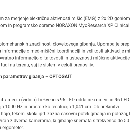
m za merjenje električne aktivnosti mišic (EMG) z 2x 2D gonio
ikalom in programsko opremo NORAXON MyoResearch XP Clinical
biomehanskih značilnosti človekovega gibanja. Uporaba je prep
nformacije o med-mišični koordinaciji in velikosti aktivacije mi
atno informacijo o kakovosti in ustreznosti mišične aktivacije
udi na terenu, saj je sistem v celoti prenosljiv.
kih parametrov gibanja – OPTOGAIT
infrardečih (vidnih) frekvenc s 96 LED oddajniki na eni in 96 LED
ja 1000 Hz in prostorsko resolucijo 1,041 cm. Ob prekinitvi
ojo, tekom, skoki ipd. zazna časovni potek gibanja in položaj, k
iziran z dvema kamerama, ki gibanje snemata s frekvenco do 50
i ergometer.