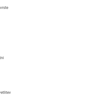
vrste
tni
tlitev
m