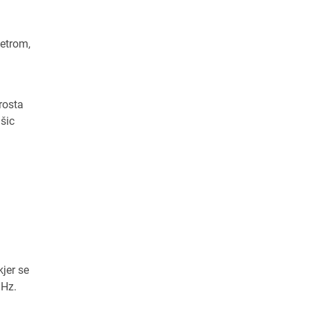
metrom,
rosta
šic
jer se
 Hz.