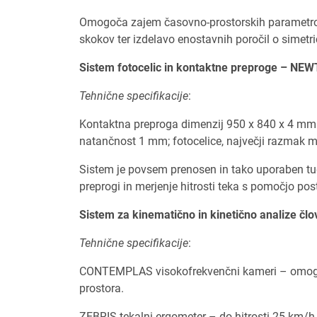
Omogoča zajem časovno-prostorskih parametrov g
skokov ter izdelavo enostavnih poročil o simetri
Sistem fotocelic in kontaktne preproge – NE
Tehnične specifikacije
:
Kontaktna preproga dimenzij 950 x 840 x 4 m
natančnost 1 mm; fotocelice, največji razmak 
Sistem je povsem prenosen in tako uporaben tud
preprogi in merjenje hitrosti teka s pomočjo post
Sistem za kinematično in kinetično analize 
Tehnične specifikacije
:
CONTEMPLAS visokofrekvenčni kameri – omogoča
prostora.
ZEBRIS tekalni ergometer – do hitrosti 25 km/h