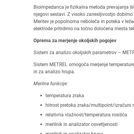
Bioimpedanca je fizikalna metoda prevajanja šib
njegovi sestavi. Z visoko zanesljivostjo dobim
Meritev je popolnoma neboleča in poteka v leže
elektrode pritrdimo na točno določena mesta te
Oprema za merjenje okoljskih pogojev
Sistem za analizo okoljskih parametrov – M
Sistem METREL omogoča merjenje temperature zrak
in za analizo hrupa.
Merilne funkcije
:
temperatura zraka
hitrost pretoka zraka/multipoint/izračun
relativna vlažnost/temperatura rosišča
merilnik in analizator osvetljenosti
merilnik in analizator hrupa