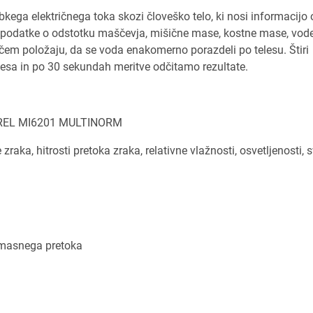
kega električnega toka skozi človeško telo, ki nosi informacijo 
o podatke o odstotku maščevja, mišične mase, kostne mase, vode
čem položaju, da se voda enakomerno porazdeli po telesu. Štiri
lesa in po 30 sekundah meritve odčitamo rezultate.
ETREL MI6201 MULTINORM
a, hitrosti pretoka zraka, relativne vlažnosti, osvetljenosti, s
i masnega pretoka