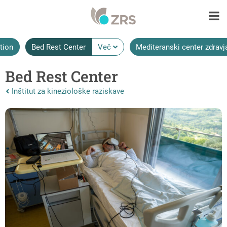
: Bed Rest Center
tion
Bed Rest Center
Več
Mediteranski center zdravj
Bed Rest Center
Nazaj na vrhnjo stran:
Inštitut za kineziološke raziskave