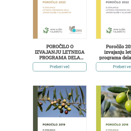
POROČILO O
Poročilo 20
IZVAJANJU LETNEGA
izvajanju le
PROGRAMA DELA
programa dela
JAVNIH SLUŽB V
služb v oljk
Preberi več
Preberi ve
OLJKARSTVU ZA LETO
2023