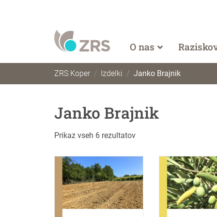
O nas
Razisko
ZRS Koper
Izdelki
Janko Brajnik
Janko Brajnik
Razvrščeno po datumu
Prikaz vseh 6 rezultatov