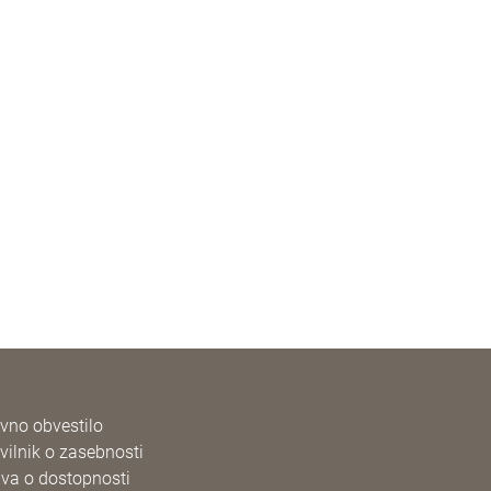
vno obvestilo
vilnik o zasebnosti
ava o dostopnosti