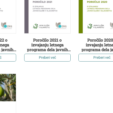
22 o
Poročilo 2021 o
Poročilo 2020
tnega
izvajanju letnega
izvajanju letn
 javnih
programa dela javnih
programa dela j
arstvu
služb v oljkarstvu
služb v oljkar
č
Preberi več
Preberi več