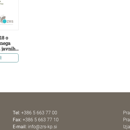
18 o
tnega
 javnih
arstvu
č
Tel:
+386 5 663 77 00
Pra
Fax:
+386 5 663 77 10
Pra
E-mail:
info@zrs-kp.si
Izj