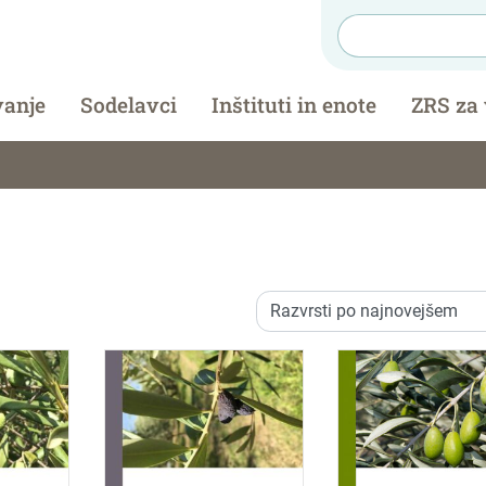
vanje
Sodelavci
Inštituti in enote
ZRS za