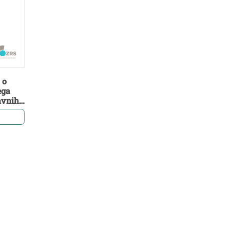
 o
ega
avnih
stvu