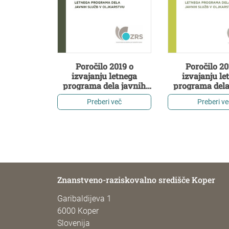
Poročilo 2019 o
Poročilo 20
izvajanju letnega
izvajanju le
programa dela javnih
programa dela
služb v oljkarstvu
služb v oljk
Preberi več
Preberi ve
Znanstveno-raziskovalno središče Koper
Garibaldijeva 1
6000 Koper
Slovenija