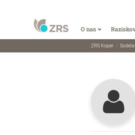
O nas
Razisko
ZRS Koper
Sodela