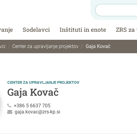
vanje
Sodelavci
Inštituti in enote
ZRS za
vci
Center za upravljanje projektov
Gaja Kovač
CENTER ZA UPRAVLJANJE PROJEKTOV
Gaja Kovač
+386 5 6637 705
gaja.kovac@zrs-kp.si