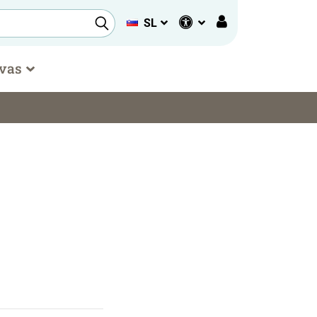
SL
 vas