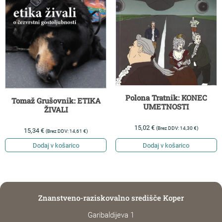
Polona Tratnik: KONEC
Tomaž Grušovnik: ETIKA
UMETNOSTI
ŽIVALI
15,02
€
(Brez DDV:
14,30
€
)
15,34
€
(Brez DDV:
14,61
€
)
Dodaj v košarico
Dodaj v košarico
Znanstveno-raziskovalno središče Koper
Garibaldijeva 1