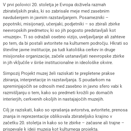
V prvi polovici 20. stoletja je Evropa doživela razmah
zbirateljskih praks, ki so zabrisale meje med zasebnim
navdušenjem in javnim razstavljanjem. Posamezniki –
popotniki, misijonarji, učenjaki, podjetniki – so zbirali zbirke
neevropskih predmetov, ki so jih pogosto predstavljali kot
»muzeje«. Ti so odražali osebno vizijo, uveljavljanje ali zahteve
po tem, da bi postali avtoritete na kulturnem področju. Hkrati so
številne javne institucije, pa tudi katoliška cerkev in druge
misijonske organizacije, začele ustanavljati neevropske zbirke
in jih vključile v širše institucionalne in ideološke okvire.
Simpozij Projekt muzej želi raziskati te prepletene prakse
zbiranja, interpretacije in razstavljanja. S poudarkom na
spreminjajočih se odnosih med zasebno in javno sfero vabi k
razmišljanju o tem, kako so predmeti krožili po domačih
interierjih, cerkvenih okoljih in nastajajočih muzejih.
Cilj je raziskati, kako so vprašanja avtorstva, avtoritete, prenosa
znanja in reprezentacije oblikovala zbirateljsko krajino v
začetku 20. stoletja in kako so te zbirke – začasne ali trajne –
prispevale k ideji muzeja kot kulturnega projekta.