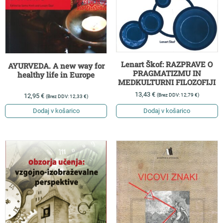
Lenart Škof: RAZPRAVE O
AYURVEDA. A new way for
PRAGMATIZMU IN
healthy life in Europe
MEDKULTURNI FILOZOFIJI
13,43
€
(Brez DDV:
12,79
€
)
12,95
€
(Brez DDV:
12,33
€
)
Dodaj v košarico
Dodaj v košarico