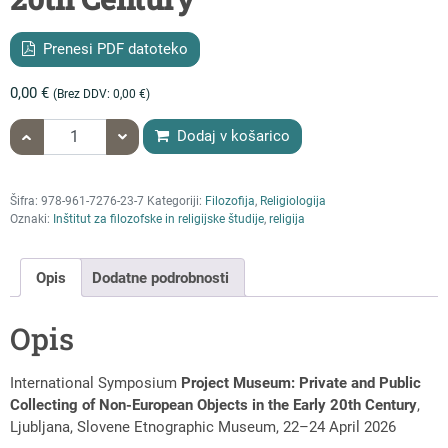
Prenesi PDF datoteko
0,00
€
(Brez DDV:
0,00
€
)
količina International Symposium Project Museum: Private and Pub
Dodaj v košarico
Šifra:
978-961-7276-23-7
Kategoriji:
Filozofija
,
Religiologija
Oznaki:
Inštitut za filozofske in religijske študije
,
religija
Opis
Dodatne podrobnosti
Opis
International Symposium
Project Museum: Private and Public
Collecting of Non-European Objects in the Early 20th Century
,
Ljubljana, Slovene Etnographic Museum, 22–24 April 2026