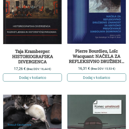
Pierre Bourdieu, Loïc
Taja Kramberger:
Wacquant: NAČELA ZA
HISTORIOGRAFSKA
REFLEKSIVNO DRUŽBENO
DIVERGENCA
ZNANOST IN KRITIČNO
16,31
€
17,26
€
(Brez DDV:
15,53
€
)
(Brez DDV:
16,44
€
)
PREUČEVANJE SIMBOLNIH
DOMINACIJ
Dodaj v košarico
Dodaj v košarico