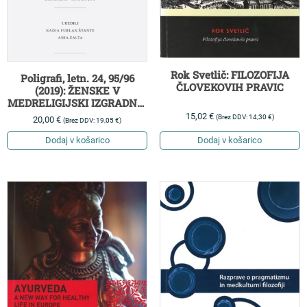
Rok Svetlič: FILOZOFIJA
Poligrafi, letn. 24, 95/96
ČLOVEKOVIH PRAVIC
(2019): ŽENSKE V
MEDRELIGIJSKI IZGRADNJI
MIRU
15,02
€
(Brez DDV:
14,30
€
)
20,00
€
(Brez DDV:
19,05
€
)
Dodaj v košarico
Dodaj v košarico