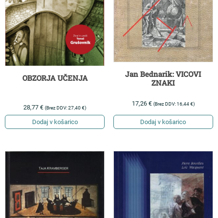
Jan Bednarik: VICOVI
OBZORJA UČENJA
ZNAKI
17,26
€
(Brez DDV:
16,44
€
)
28,77
€
(Brez DDV:
27,40
€
)
Dodaj v košarico
Dodaj v košarico