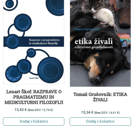
Lenart Škof: RAZPRAVE O
Tomaž Grušovnik: ETIKA
PRAGMATIZMU IN
ŽIVALI
MEDKULTURNI FILOZOFIJI
13,43
€
(Brez DDV:
12,79
€
)
15,34
€
(Brez DDV:
14,61
€
)
Dodaj v košarico
Dodaj v košarico