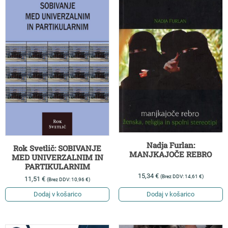
Nadja Furlan:
Rok Svetlič: SOBIVANJE
MANJKAJOČE REBRO
MED UNIVERZALNIM IN
PARTIKULARNIM
15,34
€
(Brez DDV:
14,61
€
)
11,51
€
(Brez DDV:
10,96
€
)
Dodaj v košarico
Dodaj v košarico