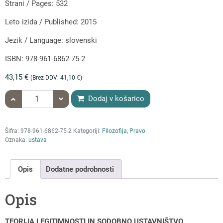
Strani / Pages: 532
Leto izida / Published: 2015
Jezik / Language: slovenski
ISBN: 978-961-6862-75-2
43,15
€
(Brez DDV:
41,10
€
)
količina Andraž Teršek: TEORIJA LEGITIMNOSTI IN SODOBNO 
Dodaj v košarico
Šifra:
978-961-6862-75-2
Kategoriji:
Filozofija
,
Pravo
Oznaka:
ustava
Opis
Dodatne podrobnosti
Opis
TEORIJA LEGITIMNOSTI IN SODOBNO USTAVNIŠTVO