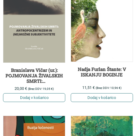
Nadja Furlan Štante: V
Branislava Vičar (ur.):
ISKANJU BOGINJE
POJMOVANJA ŽIVALSKIH
SMRTI:
ANTROPOCENTRIZEM IN
11,51
€
(Brez DDV:
10,96
€
)
20,00
€
(Brez DDV:
19,05
€
)
(NE)MOŽNE
SUBJEKTIVITETE
Dodaj v košarico
Dodaj v košarico