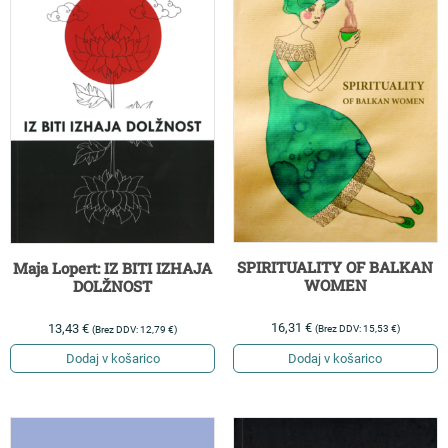
SPIRITUALITY OF BALKAN
Maja Lopert: IZ BITI IZHAJA
WOMEN
DOLŽNOST
16,31
€
13,43
€
(Brez DDV:
15,53
€
)
(Brez DDV:
12,79
€
)
Dodaj v košarico
Dodaj v košarico