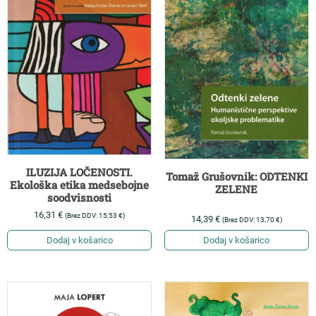
ILUZIJA LOČENOSTI.
Tomaž Grušovnik: ODTENKI
Ekološka etika medsebojne
ZELENE
soodvisnosti
16,31
€
(Brez DDV:
15,53
€
)
14,39
€
(Brez DDV:
13,70
€
)
Dodaj v košarico
Dodaj v košarico