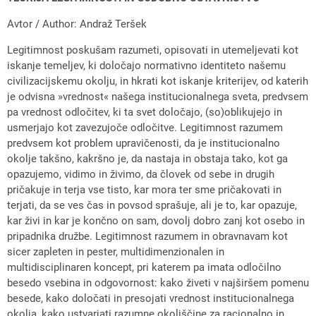
Avtor / Author: Andraž Teršek
Legitimnost poskušam razumeti, opisovati in utemeljevati kot
iskanje temeljev, ki določajo normativno identiteto našemu
civilizacijskemu okolju, in hkrati kot iskanje kriterijev, od katerih
je odvisna »vrednost« našega institucionalnega sveta, predvsem
pa vrednost odločitev, ki ta svet določajo, (so)oblikujejo in
usmerjajo kot zavezujoče odločitve. Legitimnost razumem
predvsem kot problem upravičenosti, da je institucionalno
okolje takšno, kakršno je, da nastaja in obstaja tako, kot ga
opazujemo, vidimo in živimo, da človek od sebe in drugih
pričakuje in terja vse tisto, kar mora ter sme pričakovati in
terjati, da se ves čas in povsod sprašuje, ali je to, kar opazuje,
kar živi in kar je končno on sam, dovolj dobro zanj kot osebo in
pripadnika družbe. Legitimnost razumem in obravnavam kot
sicer zapleten in pester, multidimenzionalen in
multidisciplinaren koncept, pri katerem pa imata odločilno
besedo vsebina in odgovornost: kako živeti v najširšem pomenu
besede, kako določati in presojati vrednost institucionalnega
okolja, kako ustvarjati razumne okoliščine za racionalno in