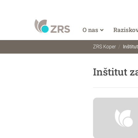
O nas
Razisko
ZRS Koper
Inštitu
Inštitut z