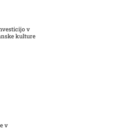
vesticijo v
anske kulture
e v