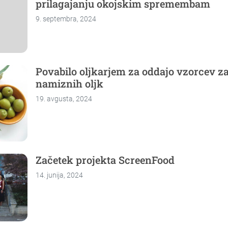
prilagajanju okojskim spremembam
9. septembra, 2024
Povabilo oljkarjem za oddajo vzorcev z
namiznih oljk
19. avgusta, 2024
Začetek projekta ScreenFood
14. junija, 2024