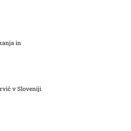
kanja in
prvič v Sloveniji