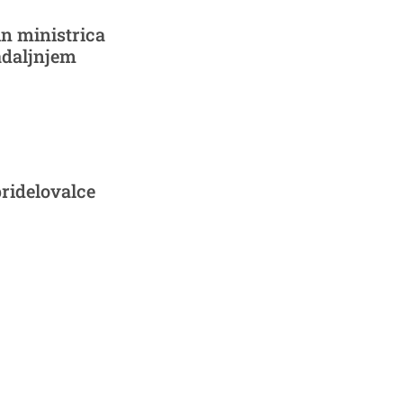
in ministrica
adaljnjem
pridelovalce