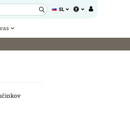
SL
 vas
 učinkov