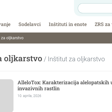
vanje
Sodelavci
Inštituti in enote
ZRS za
t za oljkarstvo
a oljkarstvo
/ Inštitut za oljkarstvo
AlleloTox: Karakterizacija alelopatskih
invazivnih rastlin
10. aprila, 2026