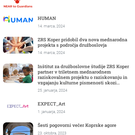
HUMAN
14. marca, 2024
ZRS Koper pridobil dva nova mednarodna
projekta s področja družboslovja
14. marca, 2024
Inštitut za družboslovne študije ZRS Koper
partner v triletnem mednarodnem
raziskovalnem projektu o raziskovanju in
vzgajanju kulturne pismenosti skozi
umetnost (EXPECT_Art – Obzorje Evropa)
25. januarja, 2024
EXPECT_Art
1. januarja, 2024
Šesti pogovorni večer Koprske agore
23. oktobra, 2023