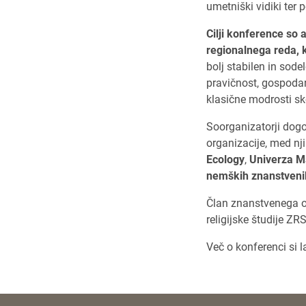
umetniški vidiki ter p
Cilji konference so
regionalnega reda, 
bolj stabilen in sode
pravičnost, gospoda
klasične modrosti sk
Soorganizatorji dogo
organizacije, med n
Ecology
,
Univerza Ma
nemških znanstveni
Član znanstvenega o
religijske študije ZR
Več o konferenci si 