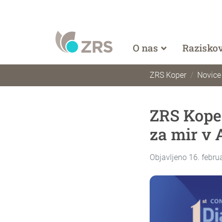
O nas
Razisko
ZRS Koper
Novice
ZRS Kope
za mir v 
Objavljeno 16. febru