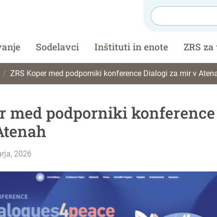
vanje
Sodelavci
Inštituti in enote
ZRS za
ZRS Koper med podporniki konference Dialogi za mir v Aten
r med podporniki konference 
Atenah
arja, 2026