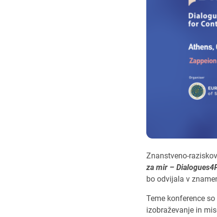
Znanstveno-raziskov
za mir – Dialogues4
bo odvijala v znamen
Teme konference so fi
izobraževanje in mise