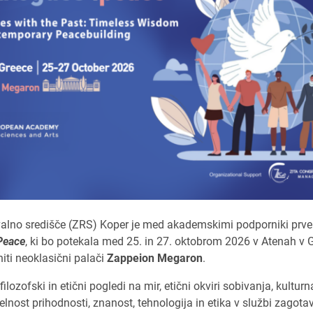
alno središče (ZRS) Koper je med akademskimi podporniki prv
Peace
, ki bo potekala med 25. in 27. oktobrom 2026 v Atenah v G
iti neoklasični palači
Zappeion Megaron
.
lozofski in etični pogledi na mir, etični okviri sobivanja, kulturn
lnost prihodnosti, znanost, tehnologija in etika v službi zagotav