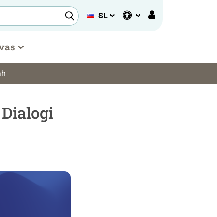
SL
 vas
ah
Dialogi