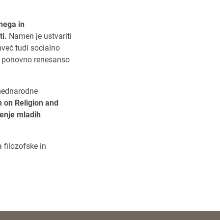
nega in
i.
Namen je ustvariti
mveč tudi socialno
za ponovno renesanso
 mednarodne
 on Religion and
enje mladih
a filozofske in