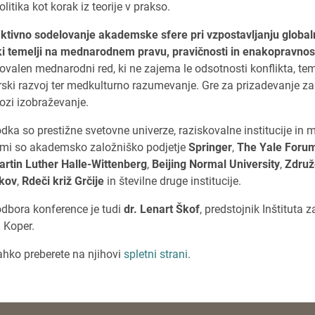
olitika kot korak iz teorije v prakso.
 aktivno sodelovanje akademske sfere pri vzpostavljanju global
ki temelji na mednarodnem pravu, pravičnosti in enakopravnost
lovalen mednarodni red, ki ne zajema le odsotnosti konflikta, te
rski razvoj ter medkulturno razumevanje. Gre za prizadevanje 
ozi izobraževanje.
dka so prestižne svetovne univerze, raziskovalne institucije in
jimi so akademsko založniško podjetje
Springer
,
The Yale Forum
rtin Luther Halle-Wittenberg
,
Beijing Normal University
,
Združ
kov
,
Rdeči križ Grčije
in številne druge institucije.
dbora konference je tudi
dr. Lenart Škof
, predstojnik Inštituta z
S Koper.
lahko preberete na njihovi
spletni strani
.