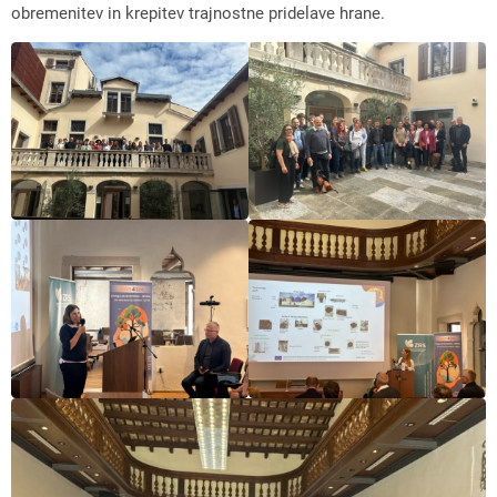
obremenitev in krepitev trajnostne pridelave hrane.