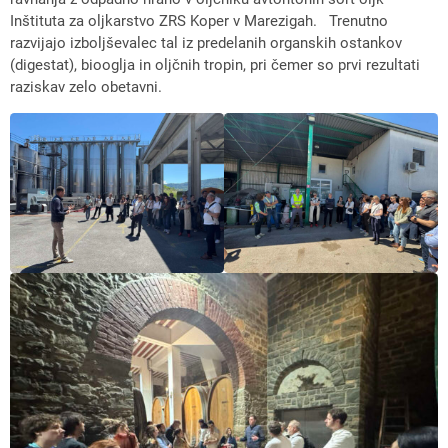
Inštituta za oljkarstvo ZRS Koper v Marezigah. Trenutno
razvijajo izboljševalec tal iz predelanih organskih ostankov
(digestat), biooglja in oljčnih tropin, pri čemer so prvi rezultati
raziskav zelo obetavni.