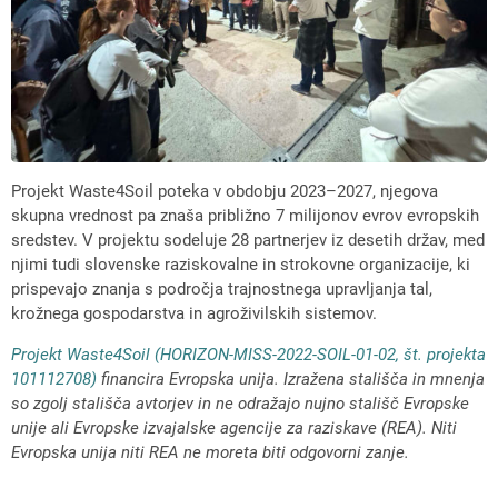
Projekt Waste4Soil poteka v obdobju 2023–2027, njegova
skupna vrednost pa znaša približno 7 milijonov evrov evropskih
sredstev. V projektu sodeluje 28 partnerjev iz desetih držav, med
njimi tudi slovenske raziskovalne in strokovne organizacije, ki
prispevajo znanja s področja trajnostnega upravljanja tal,
krožnega gospodarstva in agroživilskih sistemov.
Projekt Waste4Soil (HORIZON-MISS-2022-SOIL-01-02, št. projekta
101112708)
financira Evropska unija. Izražena stališča in mnenja
so zgolj stališča avtorjev in ne odražajo nujno stališč Evropske
unije ali Evropske izvajalske agencije za raziskave (REA). Niti
Evropska unija niti REA ne moreta biti odgovorni zanje.