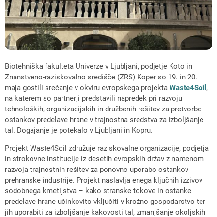
Biotehniška fakulteta Univerze v Ljubljani, podjetje Koto in
Znanstveno-raziskovalno središče (ZRS) Koper so 19. in 20.
maja gostili srečanje v okviru evropskega projekta
Waste4Soil
,
na katerem so partnerji predstavili napredek pri razvoju
tehnoloških, organizacijskih in družbenih rešitev za pretvorbo
ostankov predelave hrane v trajnostna sredstva za izboljšanje
tal. Dogajanje je potekalo v Ljubljani in Kopru.
Projekt Waste4Soil združuje raziskovalne organizacije, podjetja
in strokovne institucije iz desetih evropskih držav z namenom
razvoja trajnostnih rešitev za ponovno uporabo ostankov
prehranske industrije. Projekt naslavlja enega ključnih izzivov
sodobnega kmetijstva – kako stranske tokove in ostanke
predelave hrane učinkovito vključiti v krožno gospodarstvo ter
jih uporabiti za izboljšanje kakovosti tal, zmanjšanje okoljskih