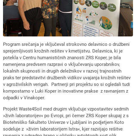
Program srečanja je vključeval strokovno delavnico o družbeni
sprejemljivosti krožnih rešitev v kmetijstvu. Delavnica, ki je
potekla v Centru humanističnih znanosti ZRS Koper, je bila
namenjena predvsem razpravi o vključevanju uporabnikov,
lokalnih skupnosti in drugih deležnikov v razvoj trajnostnih
praks ter predstavitvi družbenih vidikov uvajanja krožnih rešitev
v agroživilskih verigah. Partnerji pri projektu so si ogledali tudi
kompostarno v Luki Koper in inovativne prakse z ravnanjem z
odpadki v Vinakoper.
Projekt Waste4Soil med drugim vključuje vzpostavitev sedmih
»živih laboratorijev« po Evropi, pri čemer ZRS Koper skupaj z s
Biotehniško fakulteto Univerze v Ljubljani in podjetjem Koto
sodeluje z »živim laboratorijem Istra«, kjer razvijajo rešitve
ravnanja z odpadno hrano v oljčniku avtohtonih sort oljk