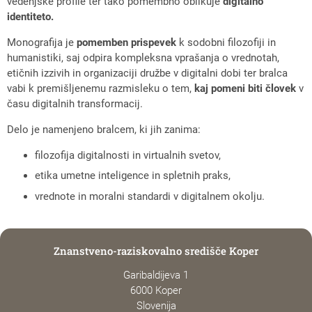
vedenjske profile ter tako pomembno oblikuje
digitalno
identiteto.
Monografija je
pomemben prispevek
k sodobni filozofiji in
humanistiki, saj odpira kompleksna vprašanja o vrednotah,
etičnih izzivih in organizaciji družbe v digitalni dobi ter bralca
vabi k premišljenemu razmisleku o tem,
kaj pomeni biti človek
v
času digitalnih transformacij.
Delo je namenjeno bralcem, ki jih zanima:
filozofija digitalnosti in virtualnih svetov,
etika umetne inteligence in spletnih praks,
vrednote in moralni standardi v digitalnem okolju.
Znanstveno-raziskovalno središče Koper
Garibaldijeva 1
6000 Koper
Slovenija