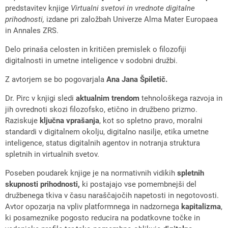
predstavitev knjige
Virtualni svetovi in vrednote digitalne
prihodnosti,
izdane pri založbah Univerze Alma Mater Europaea
in Annales ZRS.
Delo prinaša celosten in kritičen premislek o filozofiji
digitalnosti in umetne inteligence v sodobni družbi.
Z avtorjem se bo pogovarjala
Ana Jana Špiletič.
Dr. Pirc v knjigi sledi
aktualnim trendom
tehnološkega razvoja in
jih ovrednoti skozi filozofsko, etično in družbeno prizmo.
Raziskuje
ključna vprašanja
, kot so spletno pravo, moralni
standardi v digitalnem okolju, digitalno nasilje, etika umetne
inteligence, status digitalnih agentov in notranja struktura
spletnih in virtualnih svetov.
Poseben poudarek knjige je na normativnih vidikih
spletnih
skupnosti prihodnosti,
ki postajajo vse pomembnejši del
družbenega tkiva v času naraščajočih napetosti in negotovosti.
Avtor opozarja na vpliv platformnega in nadzornega
kapitalizma
,
ki posameznike pogosto reducira na podatkovne točke in