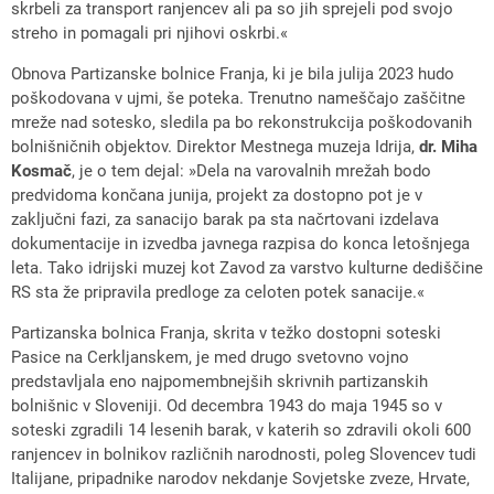
skrbeli za transport ranjencev ali pa so jih sprejeli pod svojo
streho in pomagali pri njihovi oskrbi.«
Obnova Partizanske bolnice Franja, ki je bila julija 2023 hudo
poškodovana v ujmi, še poteka. Trenutno nameščajo zaščitne
mreže nad sotesko, sledila pa bo rekonstrukcija poškodovanih
bolnišničnih objektov. Direktor Mestnega muzeja Idrija,
dr. Miha
Kosmač
, je o tem dejal: »Dela na varovalnih mrežah bodo
predvidoma končana junija, projekt za dostopno pot je v
zaključni fazi, za sanacijo barak pa sta načrtovani izdelava
dokumentacije in izvedba javnega razpisa do konca letošnjega
leta. Tako idrijski muzej kot Zavod za varstvo kulturne dediščine
RS sta že pripravila predloge za celoten potek sanacije.«
Partizanska bolnica Franja, skrita v težko dostopni soteski
Pasice na Cerkljanskem, je med drugo svetovno vojno
predstavljala eno najpomembnejših skrivnih partizanskih
bolnišnic v Sloveniji. Od decembra 1943 do maja 1945 so v
soteski zgradili 14 lesenih barak, v katerih so zdravili okoli 600
ranjencev in bolnikov različnih narodnosti, poleg Slovencev tudi
Italijane, pripadnike narodov nekdanje Sovjetske zveze, Hrvate,