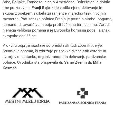
Srbe, Poljake, Francoze in celo Američane. Bolnišnica je dobila
ime po zdravnici
Franji Bojc
, ki je vodila njeno delovanje in
skupaj z osebjem skrbela za ranjence v izredno težkih vojnih
razmerah. Partizanska bolnica Franja je postala simbol poguma,
humanosti, tovarištva in boja proti fašizmu ter nacizmu. Zaradi
njenega velikega pomena ji je Evropska komisija podelila znak
evropske dediščine.
V okviru odprtja razstave so predstavili tudi zbornik
Franja:
Spomin in opomin
, ki združuje prispevke dvanajstih avtoric in
avtorjev o nastanku, organiziranosti in delovanju partizanske
bolnice. Uvodnika sta prispevala
dr. Samo Zver
in
dr. Miha
Kosmač
.