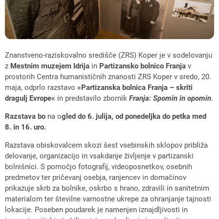
Znanstveno-raziskovalno središče (ZRS) Koper je v sodelovanju
z
Mestnim muzejem Idrija
in
Partizansko bolnico Franja
v
prostorih Centra humanističnih znanosti ZRS Koper v sredo, 20.
maja, odprlo razstavo
»Partizanska bolnica Franja – skriti
dragulj Evrope«
in predstavilo zbornik
Franja: Spomin in opomin
.
Razstava bo
na o
gled do 6. julija, od ponedeljka do petka med
8. in 16. uro.
Razstava obiskovalcem skozi šest vsebinskih sklopov približa
delovanje, organizacijo in vsakdanje življenje v partizanski
bolnišnici. S pomočjo fotografij, videoposnetkov, osebnih
predmetov ter pričevanj osebja, ranjencev in domačinov
prikazuje skrb za bolnike, oskrbo s hrano, zdravili in sanitetnim
materialom ter številne varnostne ukrepe za ohranjanje tajnosti
lokacije. Poseben poudarek je namenjen iznajdljivosti in