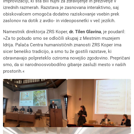
improvizaciji, ki sta bili nujni za zdravljenje in preživetje v
izrednih razmerah. Razstava je zasnovana interaktivno, saj
obiskovalcem omogoča dodatno raziskovanje vsebin prek
zaslonov na dotik z avdio- in videoposnetki v več jezikih.
Namestnik direktorja ZRS Koper,
dr. Tilen Glavina
, je poudaril:
»Za to pobudo smo se odločili skupaj z Mestnim muzejem
Idrija. Palača Centra humanističnih znanosti ZRS Koper ima
sicer beneško tradicijo, a smo tu že gostili razstave, ki
obravnavajo polpreteklo oziroma novejšo zgodovino. Prepričani
smo, da si narodnoosvobodilno gibanje zasluži mesto v naših
prostorih.«