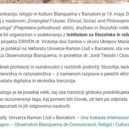
nikacijo, religijo in kulturo Blanquerna v Barceloni je 14. maja 
j z naslovom
„Entangled Futures: Ethical, Social, and Philosoph
cology
”
(Prepletene prihodnosti: etični, družbeni in filozofski vidiki
je bil organiziran v sodelovanju z
Inštitutom za filozofske in rel
 projekta DRIVEN dr. Victorije dos Santos v okviru Ukrepov Mar
e potekal na rektoratu Univerze Ramon Llull v Barceloni, sta vod
ca Observatorija Blanquerna, in prorektor, dr. Jordi Teixidó i Clos
ali profesorji in raziskovalci z različnih področij: filozofije, teo
inženirstva in računalništva – z namenom razprave o perečih etičnih
šata digitalna in ekološka tranzicija.
oga je še posebej velik, saj obe tranziciji globoko preoblikujet
 razumevanje tega, kaj pomeni biti človek, ob tem pa odpirata vp
poznati in jih odgovorno nasloviti.
rafij: Univerze Ramon Llull v Barceloni –
Una trobada internacion
ològics – Observatori Blanquerna de Comunicació, Religió i Cultur