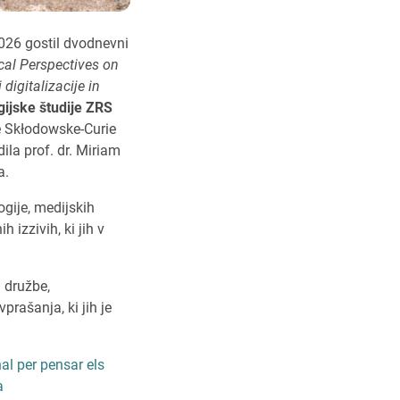
2026 gostil dvodnevni
ical Perspectives on
 digitalizacije in
igijske študije ZRS
ie Skłodowske-Curie
ila prof. dr. Miriam
a.
logije, medijskih
 izzivih, ki jih v
a družbe,
rašanja, ki jih je
al per pensar els
a