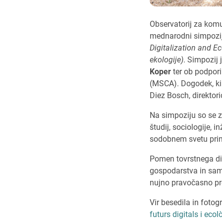
Observatorij za komu
mednarodni simpozi
Digitalization and E
ekologije)
. Simpozij 
Koper
ter ob podpori
(MSCA). Dogodek, ki j
Diez Bosch, direktori
Na simpoziju so se zbr
študij, sociologije, 
sodobnem svetu prina
Pomen tovrstnega dial
gospodarstva in samo
nujno pravočasno pre
Vir besedila in fotog
futurs digitals i ec