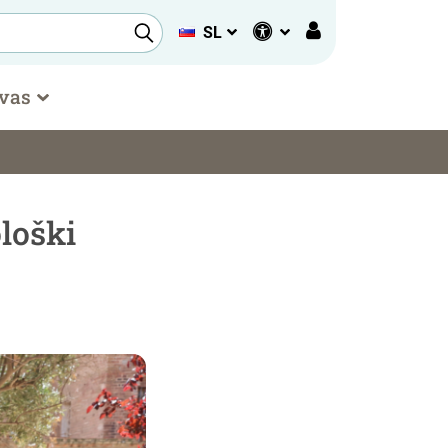
SL
 vas
loški