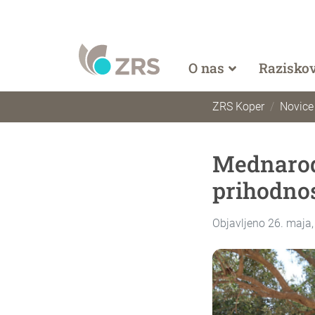
O nas
Razisko
ZRS Koper
Novice
Mednarodn
prihodnos
Objavljeno 26. maja