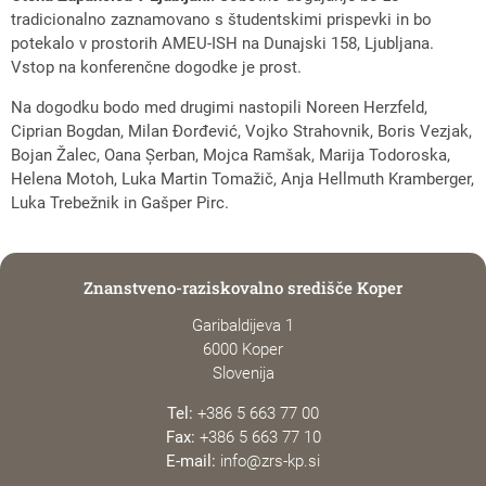
tradicionalno zaznamovano s študentskimi prispevki in bo
potekalo v prostorih AMEU-ISH na Dunajski 158, Ljubljana.
Vstop na konferenčne dogodke je prost.
Na dogodku bodo med drugimi nastopili Noreen Herzfeld,
Ciprian Bogdan, Milan Đorđević, Vojko Strahovnik, Boris Vezjak,
Bojan Žalec, Oana Șerban, Mojca Ramšak, Marija Todoroska,
Helena Motoh, Luka Martin Tomažič, Anja Hellmuth Kramberger,
Luka Trebežnik in Gašper Pirc.
Znanstveno-raziskovalno središče Koper
Garibaldijeva 1
6000 Koper
Slovenija
Tel:
+386 5 663 77 00
Fax:
+386 5 663 77 10
E-mail:
info@zrs-kp.si