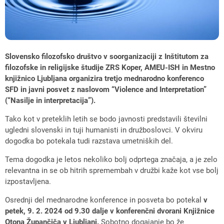
Slovensko filozofsko društvo v soorganizaciji z Inštitutom za
filozofske in religijske študije ZRS Koper, AMEU-ISH in Mestno
knjižnico Ljubljana organizira tretjo mednarodno konferenco
SFD in javni posvet z naslovom “Violence and Interpretation”
(“Nasilje in interpretacija”).
Tako kot v preteklih letih se bodo javnosti predstavili številni
ugledni slovenski in tuji humanisti in družboslovci. V okviru
dogodka bo potekala tudi razstava umetniških del.
Tema dogodka je letos nekoliko bolj odprtega značaja, a je zelo
relevantna in se ob hitrih spremembah v družbi kaže kot vse bolj
izpostavljena.
Osrednji del mednarodne konference in posveta bo potekal
v
petek, 9. 2. 2024 od 9.30 dalje v konferenčni dvorani Knjižnice
Otona Župančiča v Ljubljani.
Sobotno dogajanje bo že